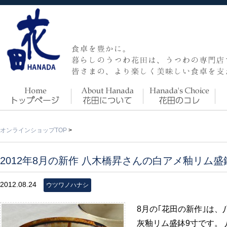
オンラインショップTOP
>
2012年8月の新作 八木橋昇さんの白アメ釉リム盛
2012.08.24
ウツワノハナシ
8月の｢花田の新作｣は
灰釉リム盛鉢9寸です。 