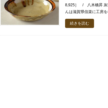
8,925］ / 八木橋昇 
んは滋賀県信楽に工房を構
続きを読む