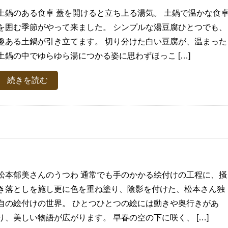
土鍋のある食卓 蓋を開けると立ち上る湯気。 土鍋で温かな食
を囲む季節がやって来ました。 シンプルな湯豆腐ひとつでも、
趣ある土鍋が引き立てます。 切り分けた白い豆腐が、温まった
土鍋の中でゆらゆら湯につかる姿に思わずほっこ […]
続きを読む
松本郁美さんのうつわ 通常でも手のかかる絵付けの工程に、掻
き落としを施し更に色を重ね塗り、陰影を付けた、松本さん独
自の絵付けの世界。 ひとつひとつの絵には動きや奥行きがあ
り、美しい物語が広がります。 早春の空の下に咲く、 […]