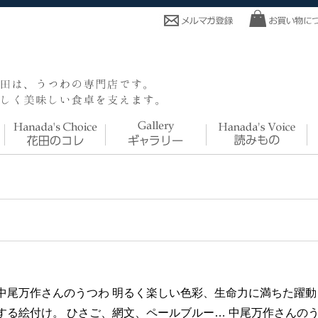
中尾万作さんのうつわ 明るく楽しい色彩、生命力に満ちた躍動
する絵付け。 ひさご、網文、ペールブルー… 中尾万作さんの