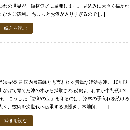
つわの世界が、縦横無尽に展開します。 見込みに大きく描かれ
たひさご徳利。 ちょっとお酒が入りすぎるので […]
続きを読む
浄法寺漆 展 国内最高峰とも言われる貴重な浄法寺漆。 10年以
上かけて育てた漆の木から採取される漆は、わずか牛乳瓶1本
分。 こうした「故郷の宝」を守るのは、漆林の手入れを続ける
人々、技術を次世代へ伝承する漆掻き、木地師、 […]
続きを読む