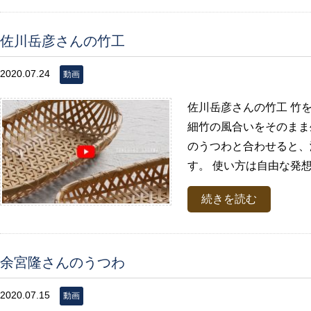
佐川岳彦さんの竹工
2020.07.24
動画
佐川岳彦さんの竹工 竹
細竹の風合いをそのまま
のうつわと合わせると、
す。 使い方は自由な発想
続きを読む
余宮隆さんのうつわ
2020.07.15
動画