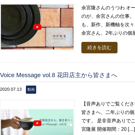
余宮隆さんのうつわ オ
のが、余宮さんの仕事。
も、新作、新機軸を次々
余宮さん、2年ぶりの個展
続きを読む
Voice Message vol.8 花田店主から皆さまへ
2020.07.13
動画
【音声ありでご覧ください】 V
皆さまへ、二年ぶりの個
です。 是非音声ありでご
宮隆展 開催期間：20 […