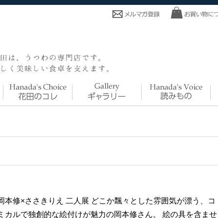
岡本修×ささきりえ 二人展 どこか飄々とした雰囲気が漂う、コ
ミカルで独創的な絵付けが魅力の岡本修さん。 絵の具を含ませ