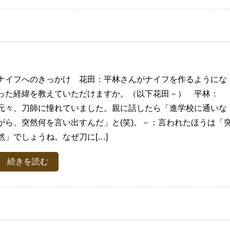
ナイフへのきっかけ 花田：平林さんがナイフを作るようにな
った経緯を教えていただけますか。（以下花田－） 平林：
元々、刀師に憧れていました。親に話したら「進学校に通いな
がら、突然何を言い出すんだ」と(笑)。－：言われたほうは「
然」でしょうね。なぜ刀に[…]
続きを読む