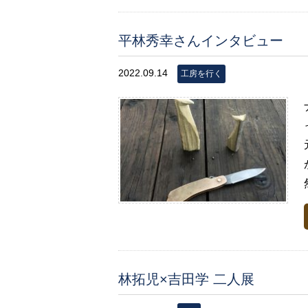
平林秀幸さんインタビュー
2022.09.14
工房を行く
林拓児×吉田学 二人展