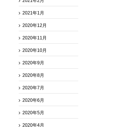
2021年2月
2021年1月
2020年12月
2020年11月
2020年10月
2020年9月
2020年8月
2020年7月
2020年6月
2020年5月
2020年4月