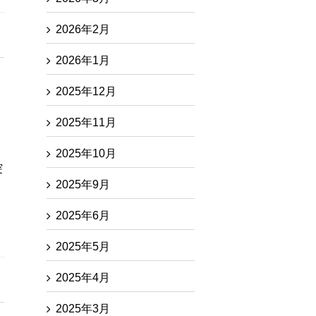
2026年2月
2026年1月
2025年12月
2025年11月
2025年10月
突
2025年9月
2025年6月
2025年5月
2025年4月
2025年3月