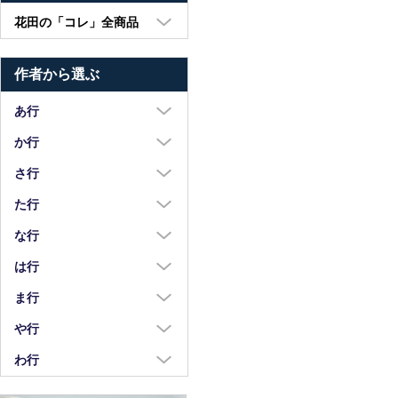
花田の「コレ」全商品
大皿・中皿・小皿
作者から選ぶ
鉢・湯呑・カップ
汁椀・土鍋・折敷
あ行
小物・カトラリー
浅野奈生
か行
苧野直樹
蠣崎マコト
さ行
安達和治
葛西国太郎
坂本達哉
た行
阿部慎太朗
葛西義信
佐川岳彦
高島慎一
な行
安部太一
Kazu Oba
佐々木暢子
高木剛
中荒江道子
は行
阿部春弥・みか
金津沙矢香
ささきりえ
瀧田操
中尾万作
橋村大作
ま行
荒川真吾
釜定
佐藤綾子
竹中悠記
中川紀夫
長谷川由香
前田麻美
や行
荒賀文成
河上智美
佐藤佳成
竹俣勇壱
長倉研
畑中篤
正木春蔵
八木橋昇
わ行
有馬和博
川合孝知
重田良古
タジェール・デ・マエダ
中町いずみ
花岡隆
増渕篤宥
矢島操
安齋新・厚子
鷲塚貴紀
川辺忠
島田まるみ