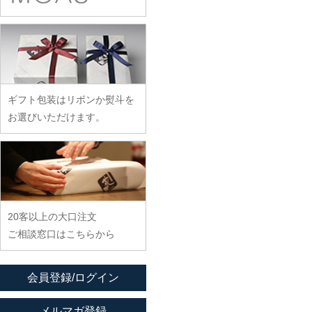
余宮隆
稲村真耶
古賀雄二郎
戸田文浩
廣政毅
武者千夏子
イム サエム
枯白 乾喬彰
富山孝一
ふじい製作所
武曽健一
イレヤガラス
小寺暁洋
土本訓寛・土本久美子
藤崎均
村田森
岩舘隆（浄法寺）
小西晃
藤田永子
村田菜穂美
岩永浩
小林巧征
ギフト包装はリボンか熨斗を
藤塚光男
木工ヤマニ
臼田けい子
小牧広平
お選びいただけます。
古川桜
森康一朗
海野裕
近藤亮介
文吉窯
森知恵子
浦陽子
ほたる窯
森悠紀子
遠藤マサヒロ
堀畑蘭
森下綾
大井寛史
20客以上の大口注文
大久保公太郎
ご相談窓口はこちらから
大沢和義
大平新五
会員登録/ログイン
大前史
大和田友香
メルマガ登録