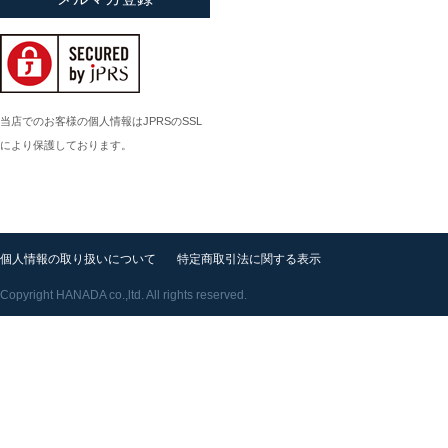
小倉広太郎
岡田直人
岡野達也
岡本修
当店でのお客様の個人情報はJPRSのSSL
により保護しております。
小川佳子
小滝陶房
個人情報の取り扱いについて
特定商取引法に関する表示
Copyright HANADA co.,ltd. All rights reserved.