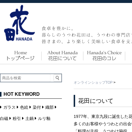
オンラインショップTOP
>
HOT KEYWORD
花田について
ガラス
色絵
染付
織部
1977年、東京九段に誕生した
白磁
粉引
土鍋
ルリ釉
多くのお客様やうつわとの出会
「料理が主役、うつわは脇役。