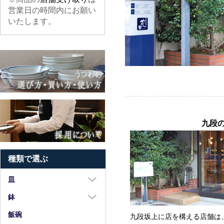
営業日の時間内にお願い
いたします。
九段
種類で選ぶ
皿
大皿（8寸以上）
鉢
中皿（5～7寸）
大鉢（8寸以上）
飯碗
九段坂上に店を構える店舗は