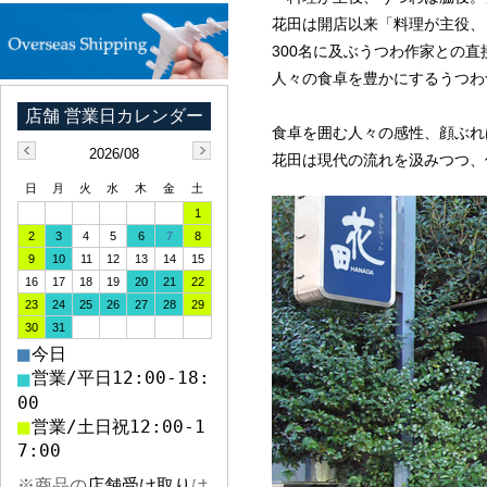
花田は開店以来「料理が主役、
300名に及ぶうつわ作家との
人々の食卓を豊かにするうつわ
食卓を囲む人々の感性、顔ぶれ
2026/08
花田は現代の流れを汲みつつ、
日
月
火
水
木
金
土
1
2
3
4
5
6
7
8
9
10
11
12
13
14
15
16
17
18
19
20
21
22
23
24
25
26
27
28
29
30
31
■
今日
■
営業/平日12:00-18:
00
■
営業/土日祝12:00-1
7:00
※商品の
店舗受け取り
は