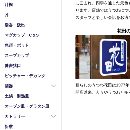
小皿（4寸以下）
に囲まれ、四季を通じた景色
中鉢（5～7寸）
汁椀
ります。店舗ではうつわにつ
豆皿
小鉢（4寸以下）
丼
スタッフと楽しい会話をお過
湯呑・汲出
花田
マグカップ・C＆S
急須・ポット
スープカップ
蕎麦猪口
ピッチャー・デカンタ
暮らしのうつわ花田は1977
酒器
開店以来、人々やうつわと多
酒器全商品
土鍋・耐熱皿
徳利
オーブン皿・グラタン皿
盃・ぐい呑み
カトラリー
片口
カトラリー全商品
折敷