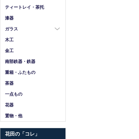
箸
ティートレイ・茶托
箸置
漆器
スプーン・フォーク
ガラス
小物
ガラス全商品
木工
グラス
金工
ガラス皿
南部鉄器・鉄器
ガラス鉢
重箱・ふたもの
ガラス小物・他
茶器
花器・ピッチャー
一点もの
花器
置物・他
花田の「コレ」