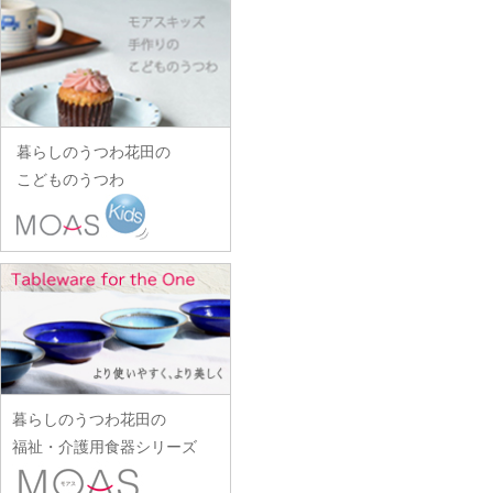
田中あい
中村一也
花田オリジナル
松浦コータロー
山口硝子
iiDA Woodturning
ワダコーヘー
川村宏樹
志村睦彦
田中佐和子
中村幸一郎
羽生直記
松浦ナオコ
山口利枝
伊賀焼土楽
渡辺信史
幹山繁太
城進
谷口嘉
d.Tam 中村孝子/桃子
林京子
松葉勇輝
山崎葉
池島直人
渡邊心平
季更器窯
菅原博之
谷永太郎
中村智美
林拓児
松本郁美
山田洋次
池島仁美
岸野寛
杉本太郎
田部桃子
中村真紀
原口潔
松本優樹
暮らしのうつわ花田の
山田隆太郎
生島賢
北野敏一（犀ノ音窯）
杉本寿樹
玉山保男
中山孝志
こどものうつわ
原田七重
松本良夫
山中恵介
生島明水
清岡幸道
鈴木亜以
田村悠
名古路英介
原田譲
三浦侑子
山本哲也
池田大介
日下華子
鈴木重孝
田沼英里
ななかまど
原光弘
水垣千悦
山本恭代
石川漆宝堂
葛和万紀
鈴木潤吾
崔在皓
西納三枝
日高伸治
水野克俊
山本亮平
石田誠
九谷青窯
鈴木努
土屋伸顕
西山芳浩
日高直子
みずのみさ
Yu-ten
和泉良法
工藤和彦
鈴木涼子
滴生舎
野口悦士
ヒヅミ峠舎
光井威善
雪ノ浦裕一
市川知也
熊谷峻
須谷窯
土井康治朗
樋山真弓
三留舞
吉岡将弐
伊藤聡信
クラタペッパー
須原健夫
土井宏友
暮らしのうつわ花田の
平岡正弘
宮岡麻衣子
吉田学
伊藤孝英
小泉敦信
陶房独歩炎
福祉・介護用食器シリーズ
平林秀幸
宮崎孝彦
米満麻子
井銅心平
こいずみみゆき
徳永遊心
廣野俊彦
三輪周太郎