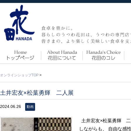
オンラインショップTOP
>
土井宏友×松葉勇輝 二人展
2024.06.26
動画
土井宏友×松葉勇輝 二
しながらも、 自由な感