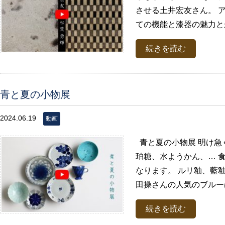
させる土井宏友さん。 
ての機能と漆器の魅力とが
続きを読む
青と夏の小物展
2024.06.19
動画
青と夏の小物展 明け急
珀糖、水ようかん、… 
なります。 ルリ釉、藍
田操さんの人気のブルーは
続きを読む