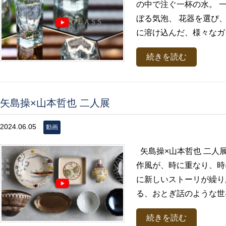
の中で注ぐ一杯の水。 
ぼる気泡、 花器を選び
に溶け込んだ、様々なガラ
続きを読む
矢島操×山本哲也 二人展
2024.06.05
動画
矢島操×山本哲也 二人
作風が、時に重なり、時
に新しいストーリが繰り
る、おとぎ話のような世界。
続きを読む