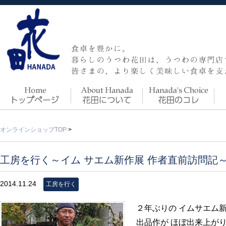
オンラインショップTOP
>
工房を行く～イム サエム新作展 作者直前訪問記
2014.11.24
工房を行く
２年ぶりの イムサエム
出品作が ほぼ出来上がり