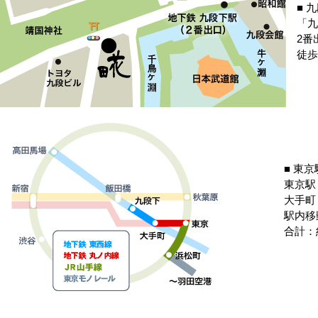
■ 
「九
2番
徒歩
■ 東
東京駅
大手町
駅内移
合計：