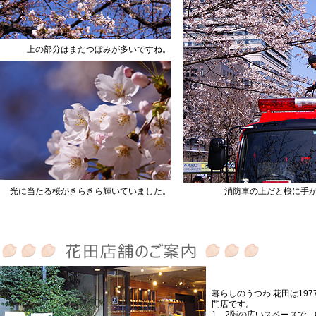
上の部分はまだつぼみが多いですね。
光に当たる桜がきらきら輝いていました。
消防車の上だと桜に手
暮らしのうつわ 花田は19
門店です。
1、2階の広いスペースで