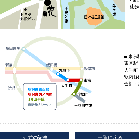
徒歩
■ 東
東京駅
大手町
駅内移
合計：
＜ 前の記事
一覧に戻る