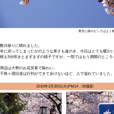
青空に桜のピンクはよく
数日振りに晴れました。
冬に戻ってしまったかのような寒さも遠のき、今日はとても暖か
桜も5分咲きとまずまずの様子ですが、一部ではもう満開のところ
周辺は大勢のお花見客で賑わい、
千鳥ヶ淵沿道は行列ができて歩けないほど、人で溢れていました
2010年3月30日(火)PM14：00撮影