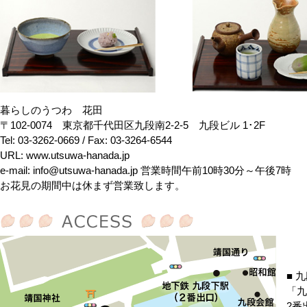
暮らしのうつわ 花田
〒102-0074 東京都千代田区九段南2-2-5 九段ビル 1･2F
Tel: 03-3262-0669 / Fax: 03-3264-6544
URL: www.utsuwa-hanada.jp
e-mail: info@utsuwa-hanada.jp 営業時間 午前10時30分～午後7時
お花見の期間中は休まず営業致します。
■ 
「九
2番