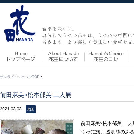
オンラインショップTOP
>
前田麻美×松本郁美 二人展
2021.03.03
動画
前田麻美×松本郁美 二
つわに施し 透明感のあ