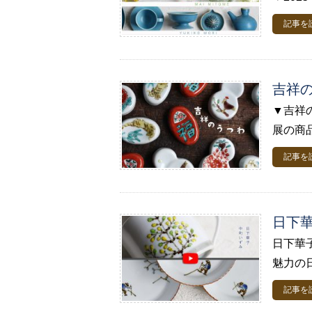
記事を
吉祥
▼吉祥
展の商品
記事を
日下華
日下華
魅力の
記事を