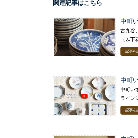
関連記事はこちら
中町い
古九谷
（以下
記事を
中町
中町い
ライン
記事を