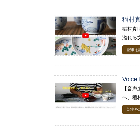
稲村真
稲村真
溢れる
記事を
Voic
【音声あ
へ、稲村
記事を