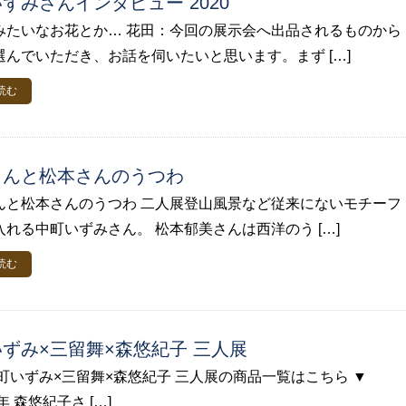
ずみさんインタビュー 2020
みたいなお花とか… 花田：今回の展示会へ出品されるものから
選んでいただき、お話を伺いたいと思います。まず […]
読む
さんと松本さんのうつわ
んと松本さんのうつわ 二人展登山風景など従来にないモチーフ
入れる中町いずみさん。 松本郁美さんは西洋のう […]
読む
ずみ×三留舞×森悠紀子 三人展
町いずみ×三留舞×森悠紀子 三人展の商品一覧はこちら ▼
年 森悠紀子さ […]