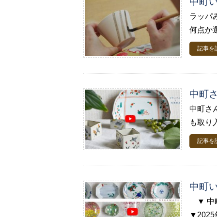
中町い
ラッパ
何点か
記事を
中町
中町さ
も取り
記事を
中町い
▼ 中
▼2025