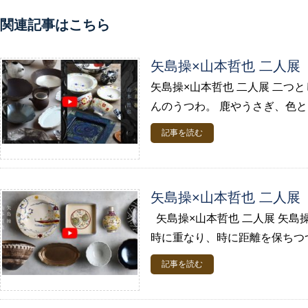
関連記事はこちら
矢島操×山本哲也 二人展
矢島操×山本哲也 二人展 二つ
んのうつわ。 鹿やうさぎ、色と
記事を読む
矢島操×山本哲也 二人展
矢島操×山本哲也 二人展 矢島
時に重なり、時に距離を保ちつつ 
記事を読む