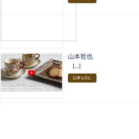
山本哲也
[…]
記事を読む