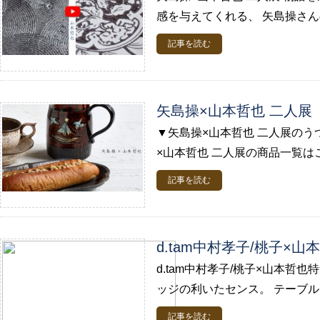
感を与えてくれる、 矢島操さんの
記事を読む
矢島操×山本哲也 二人展
▼矢島操×山本哲也 二人展のう
×山本哲也 二人展の商品一覧はこち
記事を読む
d.tam中村孝子/桃子×山
d.tam中村孝子/桃子×山本哲
ッジの利いたセンス。 テーブルに
記事を読む