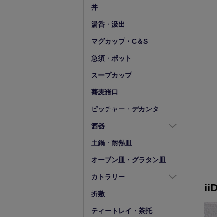
豆皿
小鉢（4寸以下）
丼
湯呑・汲出
マグカップ・C＆S
急須・ポット
スープカップ
蕎麦猪口
ピッチャー・デカンタ
酒器
酒器全商品
土鍋・耐熱皿
徳利
オーブン皿・グラタン皿
盃・ぐい呑み
カトラリー
ii
片口
カトラリー全商品
折敷
箸
ティートレイ・茶托