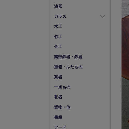
箸置
漆器
スプーン・フォーク
ガラス
小物
ガラス全商品
木工
グラス
竹工
ガラス皿
金工
ガラス鉢
南部鉄器・鉄器
ガラス小物他
重箱・ふたもの
花器・ピッチャー
茶器
一点もの
花器
置物・他
書籍
フード