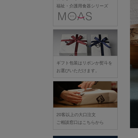
雪ノ浦裕一
伊藤聡信
クラタペッパー
スナオミガラス
土井康治朗
福祉・介護用食器シリーズ
樋山真弓
野口漆工房
宮崎孝彦
横井佳乃
伊藤孝英
小泉敦信
須原健夫
土井宏友
平岡正弘
野口悦士
三輪周太郎
吉岡将弐
井銅心平
こいずみみゆき
藤八屋
平林秀幸
武者千夏子
吉田学
稲村真耶
古賀雄二郎
陶房独歩炎
廣野俊彦
武曽健一
米満麻子
井上真梨子
枯白 乾喬彰
東北巧芸舎
廣政毅
村田森
余宮隆
井上湧
小寺暁洋
徳永遊心
ふじい製作所
村田菜穂美
イム サエム
小西晃
戸田文浩
ギフト包装はリボンか熨斗を
藤崎均
木工ヤマニ
イレヤガラス
小林巧征
お選びいただけます。
富山孝一
藤田永子
森康一朗
岩舘隆（浄法寺）
小牧広平
土本訓寛・土本久美子
藤塚光男
森知恵子
岩永浩
小宮崇
古川桜
森悠紀子
臼田けい子
近藤幸男
文吉窯
森下綾
鵜藤清
近藤亮介
ほたる窯
20客以上の大口注文
海野裕
堀畑蘭
ご相談窓口はこちらから
浦陽子
遠藤マサヒロ