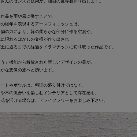
田さんのセンスと技術が、独自の世界観作り出します。
に作品を雨や風に曝すことで、
特の経年を表現するアースフィニッシュは、
生物の力により、幹の柔らかな部分に作る空洞や、
肌に現れるぼかしの文様が作り出され
が土に還るまでの経過をドラマチックに切り取った作品です。
使う」機能から解放された新しいデザインの美が、
豊かな想像の旅へと誘います。
レートやボウルは、料理の盛り付けではなく、
目や木の風合いを楽しむインテリアとして存在感を。
に花を活ける場合は、ドライフラワーをお楽しみ下さい。