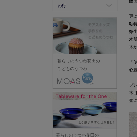
竹中悠記
飯
長倉研
畑中篤
正木春蔵
八木橋昇
わ行
荒賀文成
河上智美
重田良古
竹原功樹
中野幹子
花岡隆
増渕篤宥
矢島操
有馬和博
鷲塚貴紀
更
川合孝知
島田まるみ
竹俣勇壱
長ぶき窯
花田
松浦コータロー
独
山口硝子
安齋新・厚子
ワダコーヘー
川辺忠
志村睦彦
タジェール・デ・マエダ
中町いずみ
花田(山中・越前・その他の
微
松浦ナオコ
山口利枝
iiDA Woodturning
渡辺信史
川村宏樹
城進
田中あい
漆器)
木
中村一也
松葉勇輝
山崎葉
伊賀焼土楽
渡邊心平
幹山繁太
新城文香
木
田中佐和子
羽生直記
中村圭
松本郁美
山下工芸
池島直人
季更器窯
菅原博之
谷口嘉
林京子
中村幸一郎
松本優樹
暮らしのうつわ花田の
山田洋次
「
池島仁美
岸野寛
杉本太郎
谷永太郎
林拓児
d.Tam 中村孝子/桃子
こどものうつわ
心
松本良夫
山田隆太郎
生島賢
北野敏一（犀ノ音窯）
杉本寿樹
田部桃子
原口潔
中村智美
三浦侑子
山中恵介
生島明水
清岡幸道
鈴木亜以
プ
玉山保男
原田七重
中村真紀
水垣千悦
山本隆博
池田大介
日下華子
木
鈴木重孝
田村悠
原田譲
中山孝志
水野克俊
山本哲也
壺
石川漆宝堂
葛和万紀
鈴木潤吾
田沼英里
原光弘
名古路英介
みずのみさ
山本恭代
石田誠
九谷青窯
鈴木努
崔在皓
日高伸治
ななかまど
光井威善
山本亮平
和泉良法
工藤和彦
鈴木涼子
土屋伸顕
日高直子
西納三枝
三留舞
Yu-ten
市川知也
熊谷峻
須谷窯
滴生舎
ヒヅミ峠舎
西山芳浩
暮らしのうつわ花田の
宮岡麻衣子