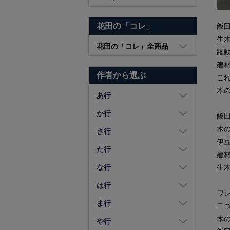
花田の「コレ」
飯
生
花田の「コレ」全商品
躍
大皿・中皿・小皿
建
作者から選ぶ
こ
鉢・湯呑・カップ
木
汁椀・土鍋・折敷
あ行
小物・カトラリー
浅野奈生
か行
飯
苧野直樹
木
蠣崎マコト
さ行
伊
安達和治
葛西国太郎
坂本達哉
た行
建
阿部慎太朗
葛西義信
佐川岳彦
高島慎一
生
な行
安部太一
Kazu Oba
佐々木暢子
高木剛
中荒江道子
は行
阿部春弥・みか
ワ
風窯
ささきりえ
高原真由美
中尾万作
橋村大作
ま行
二
天野琴音
金津沙矢香
佐藤綾子
瀧田操
中川紀夫
長谷川由香
木
前田麻美
や行
荒川真吾
釜定
佐藤佳成