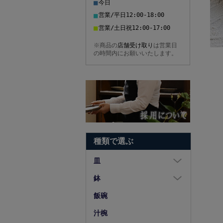
■
今日
■
営業/平日12:00-18:00
■
営業/土日祝12:00-17:00
※商品の
店舗受け取り
は営業日
の時間内にお願いいたします。
種類で選ぶ
皿
大皿（8寸以上）
鉢
中皿（5～7寸）
大鉢（8寸以上）
飯碗
小皿（4寸以下）
中鉢（5～7寸）
汁椀