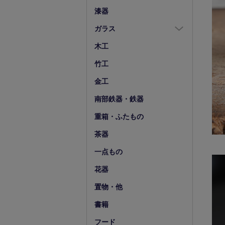
箸置
漆器
スプーン・フォーク
ガラス
小物
ガラス全商品
木工
グラス
竹工
ガラス皿
金工
ガラス鉢
南部鉄器・鉄器
ガラス小物他
重箱・ふたもの
花器・ピッチャー
茶器
一点もの
花器
置物・他
書籍
フード