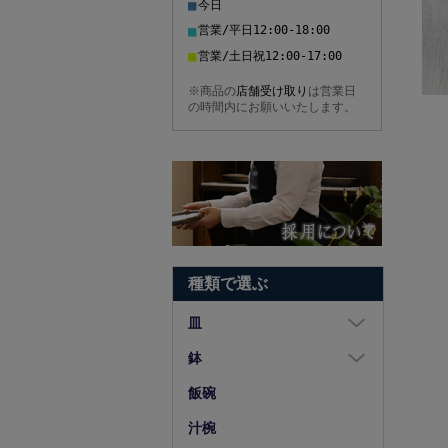
■
今日
■
営業/平日12:00-18:00
■
営業/土日祝12:00-17:00
※商品の
店舗受け取り
は営業日
の時間内にお願いいたします。
種類で選ぶ
皿
大皿（8寸以上）
鉢
中皿（5～7寸）
大鉢（8寸以上）
飯碗
小皿（4寸以下）
中鉢（5～7寸）
汁椀