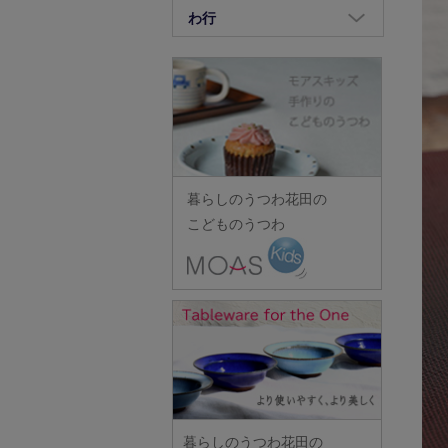
竹中悠記
長倉研
畑中篤
正木春蔵
八木橋昇
わ行
荒賀文成
河上智美
重田良古
竹原功樹
中野幹子
花岡隆
増渕篤宥
矢島操
有馬和博
鷲塚貴紀
川合孝知
島田まるみ
竹俣勇壱
長ぶき窯
花田
松浦コータロー
山口硝子
安齋新・厚子
ワダコーヘー
川辺忠
志村睦彦
タジェール・デ・マエダ
中町いずみ
花田(山中・越前・その他の
松浦ナオコ
山口利枝
iiDA Woodturning
渡辺信史
川村宏樹
城進
田中あい
漆器)
中村一也
松葉勇輝
山崎葉
伊賀焼土楽
渡邊心平
幹山繁太
新城文香
田中佐和子
羽生直記
中村圭
松本郁美
山下工芸
池島直人
季更器窯
菅原博之
谷口嘉
林京子
中村幸一郎
松本優樹
暮らしのうつわ花田の
山田洋次
池島仁美
岸野寛
杉本太郎
谷永太郎
林拓児
d.Tam 中村孝子/桃子
こどものうつわ
松本良夫
山田隆太郎
生島賢
北野敏一（犀ノ音窯）
杉本寿樹
田部桃子
原口潔
中村智美
三浦侑子
山中恵介
生島明水
清岡幸道
鈴木亜以
玉山保男
原田七重
中村真紀
水垣千悦
山本隆博
池田大介
日下華子
鈴木重孝
田村悠
原田譲
中山孝志
水野克俊
山本哲也
石川漆宝堂
葛和万紀
鈴木潤吾
田沼英里
原光弘
名古路英介
みずのみさ
山本恭代
石田誠
九谷青窯
鈴木努
崔在皓
日高伸治
ななかまど
光井威善
山本亮平
和泉良法
工藤和彦
鈴木涼子
土屋伸顕
日高直子
西納三枝
三留舞
Yu-ten
市川知也
熊谷峻
須谷窯
滴生舎
ヒヅミ峠舎
西山芳浩
暮らしのうつわ花田の
宮岡麻衣子