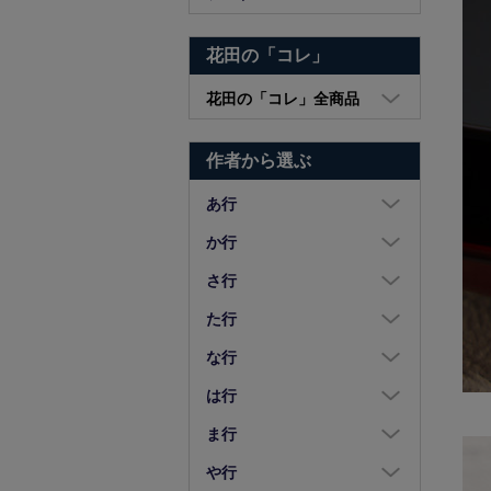
花田の「コレ」
花田の「コレ」全商品
大皿・中皿・小皿
作者から選ぶ
鉢・湯呑・カップ
汁椀・土鍋・折敷
あ行
小物・カトラリー
浅野奈生
か行
苧野直樹
蠣崎マコト
さ行
安達和治
葛西国太郎
坂本達哉
た行
阿部慎太朗
葛西義信
佐川岳彦
高島慎一
な行
安部太一
Kazu Oba
佐々木暢子
高木剛
中荒江道子
は行
阿部春弥・みか
風窯
ささきりえ
高原真由美
中尾万作
橋村大作
ま行
天野琴音
金津沙矢香
佐藤綾子
瀧田操
中川紀夫
長谷川由香
前田麻美
や行
荒川真吾
釜定
佐藤佳成