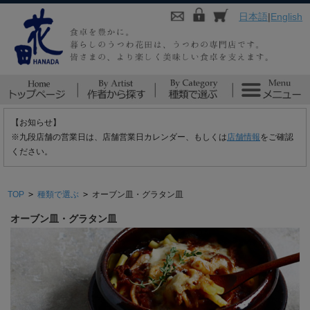
日本語
|
English
【お知らせ】
※九段店舗の営業日は、店舗営業日カレンダー、もしくは
店舗情報
をご確認
ください。
TOP
>
種類で選ぶ
>
オーブン皿・グラタン皿
オーブン皿・グラタン皿