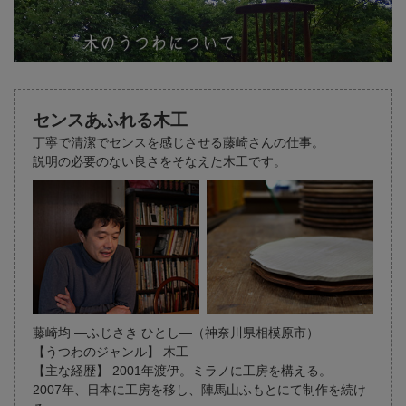
センスあふれる木工
丁寧で清潔でセンスを感じさせる藤崎さんの仕事。
説明の必要のない良さをそなえた木工です。
藤崎均 ―ふじさき ひとし―（神奈川県相模原市）
【うつわのジャンル】 木工
【主な経歴】 2001年渡伊。ミラノに工房を構える。
2007年、日本に工房を移し、陣馬山ふもとにて制作を続け