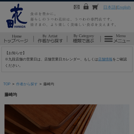
日本語
|
English
【お知らせ】
※九段店舗の営業日は、店舗営業日カレンダー、もしくは
店舗情報
をご確認
ください。
TOP
>
作者から探す
>
藤崎均
藤崎均