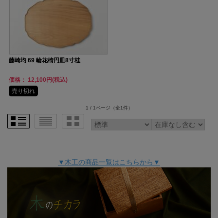
藤崎均 69 輪花楕円皿8寸桂
価格： 12,100円(税込)
売り切れ
1 / 1ページ
（全1件）
▼木工の商品一覧はこちらから▼