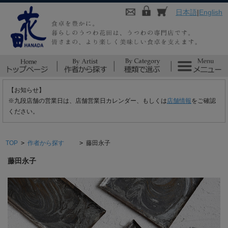
日本語
|
English
【お知らせ】
※九段店舗の営業日は、店舗営業日カレンダー、もしくは
店舗情報
をご確認
ください。
TOP
>
作者から探す
>
藤田永子
藤田永子