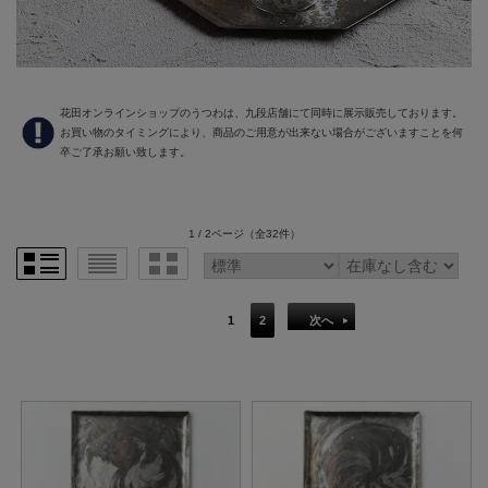
花田オンラインショップのうつわは、九段店舗にて同時に展示販売しております。
お買い物のタイミングにより、商品のご用意が出来ない場合がございますことを何
卒ご了承お願い致します。
1 / 2ページ
（全32件）
1
2
次へ