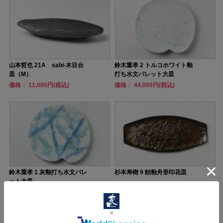
山本哲也 21A sabi-木目台
鈴木重孝 2 トルコホワイト釉
皿（M）
打ち水文パレット大皿
価格： 11,000円(税込)
価格： 44,000円(税込)
鈴木重孝 1 灰釉打ち水文パレ
杉本寿樹 9 飴釉舟形印花皿
ット大皿
価格： 44,000円(税込)
価格： 4,840円(税込)