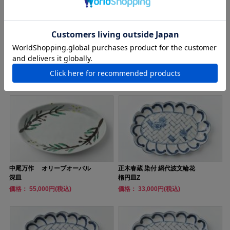
鈴木重孝 19 トルコホワイト
花田 長皿 染付
釉打水文パレット大皿
価格： 44,000円(税込)
価格： 7,260円(税込)
中尾万作 オリーブオーバル
正木春蔵 染付 網代波文輪花
深皿
楕円皿Z
価格： 55,000円(税込)
価格： 33,000円(税込)