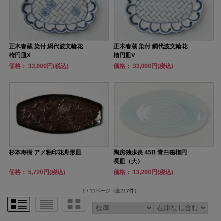
正木春蔵 染付 網代波文輪花
正木春蔵 染付 網代波文輪花
楕円皿X
楕円皿V
価格： 33,000円(税込)
価格： 33,000円(税込)
杉本寿樹 アメ釉印花舟形皿
陶房独歩炎 45B 青白磁楕円
長皿（大）
価格： 5,720円(税込)
価格： 13,200円(税込)
1 / 11ページ
（全217件）