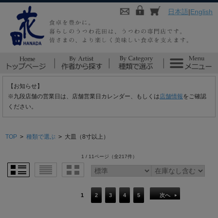
日本語
|
English
【お知らせ】
※九段店舗の営業日は、店舗営業日カレンダー、もしくは
店舗情報
をご確認
ください。
TOP
>
種類で選ぶ
>
大皿（8寸以上）
1 / 11ページ
（全217件）
1
2
3
4
5
次へ