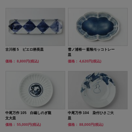
古川桜 5 ピエロ柄長皿
雪ノ浦裕一 藍釉モッコトレー
皿
価格： 8,800円(税込)
価格： 4,620円(税込)
中尾万作 105 白磁しのぎ龍
中尾万作 104 染付ひさご大
文大皿
皿
価格： 55,000円(税込)
価格： 88,000円(税込)