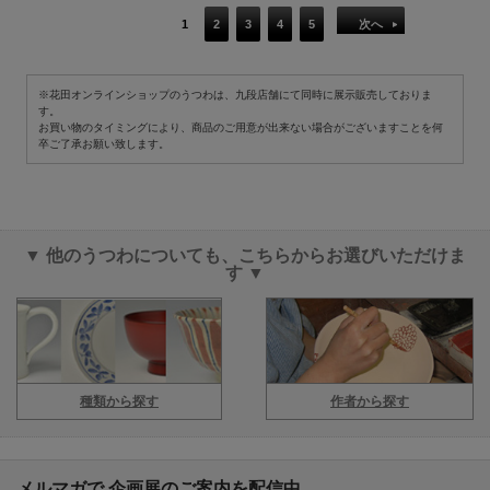
1
2
3
4
5
次へ
※花田オンラインショップのうつわは、九段店舗にて同時に展示販売しておりま
す。
お買い物のタイミングにより、商品のご用意が出来ない場合がございますことを何
卒ご了承お願い致します。
▼ 他のうつわについても、こちらからお選びいただけま
す ▼
種類から探す
作者から探す
メルマガで 企画展のご案内を配信中