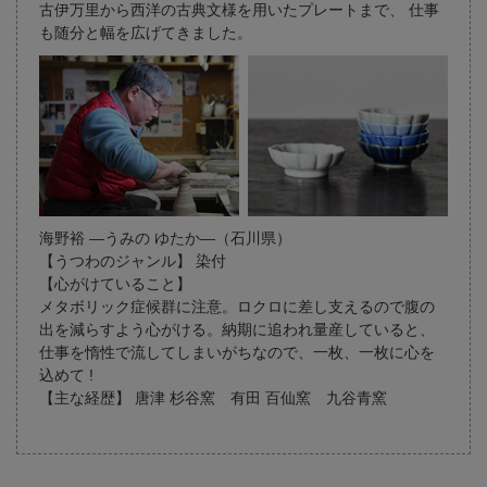
古伊万里から西洋の古典文様を用いたプレートまで、
仕事
も随分と幅を広げてきました。
海野裕 ―うみの ゆたか―（石川県）
【うつわのジャンル】 染付
【心がけていること】
メタボリック症候群に注意。ロクロに差し支えるので腹の
出を減らすよう心がける。納期に追われ量産していると、
仕事を惰性で流してしまいがちなので、一枚、一枚に心を
込めて !
【主な経歴】 唐津 杉谷窯 有田 百仙窯 九谷青窯