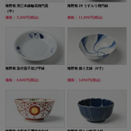
海野裕 渕三本線輪花楕円皿
海野裕 29 うすルリ楕円鉢
（中）
価格： 3,300円(税込)
価格： 11,000円(税込)
海野裕 染付茄子並び平鉢
海野裕 捻り文鉢（6寸）
価格： 6,600円(税込)
価格： 3,850円(税込)