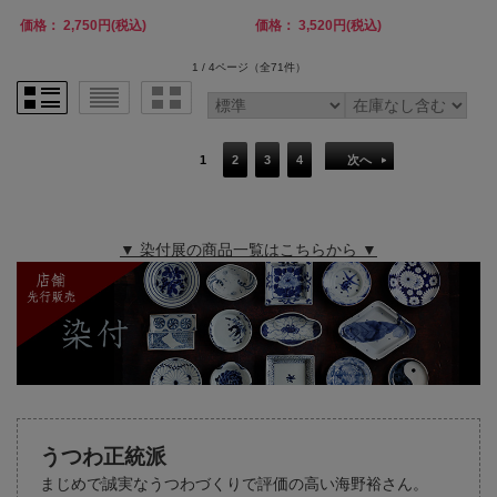
価格： 2,750円(税込)
価格： 3,520円(税込)
1 / 4ページ
（全71件）
1
2
3
4
次へ
▼ 染付展の商品一覧はこちらから ▼
うつわ正統派
まじめで誠実なうつわづくりで評価の高い海野裕さん。