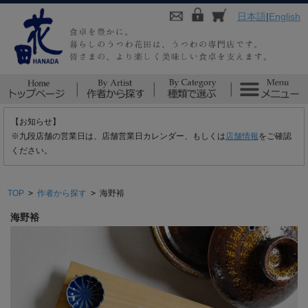
日本語
|
English
【お知らせ】
※九段店舗の営業日は、店舗営業日カレンダー、もしくは
店舗情報
をご確認
ください。
TOP
>
作者から探す
>
海野裕
海野裕