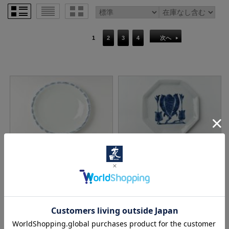
1
2
3
4
次へ
海野裕 渕三本線輪花楕円皿
海野裕 2 モクレン八角プレー
（大）
ト
価格： 4,950円(税込)
価格： 5,500円(税込)