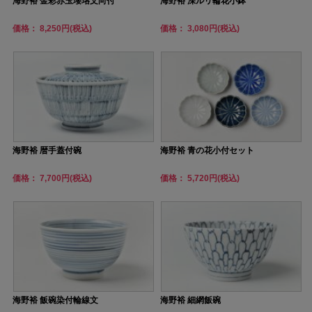
海野裕 金彩赤玉瓔珞文向付
海野裕 深ルリ輪花小鉢
価格： 8,250円(税込)
価格： 3,080円(税込)
海野裕 暦手蓋付碗
海野裕 青の花小付セット
価格： 7,700円(税込)
価格： 5,720円(税込)
海野裕 飯碗染付輪線文
海野裕 細網飯碗