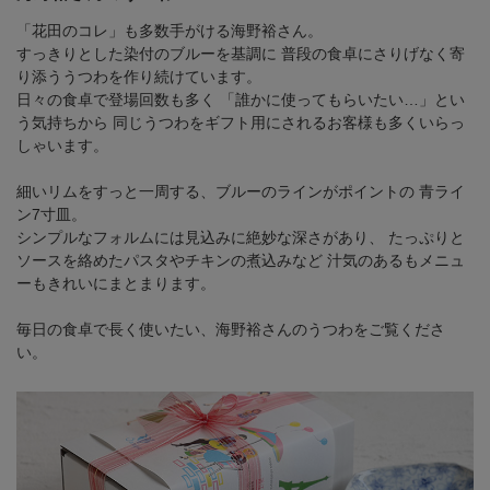
「花田のコレ」も多数手がける海野裕さん。
すっきりとした染付のブルーを基調に
普段の食卓にさりげなく寄
り添ううつわを作り続けています。
日々の食卓で登場回数も多く
「誰かに使ってもらいたい…」とい
う気持ちから
同じうつわをギフト用にされるお客様も多くいらっ
しゃいます。
細いリムをすっと一周する、ブルーのラインがポイントの
青ライ
ン7寸皿。
シンプルなフォルムには見込みに絶妙な深さがあり、
たっぷりと
ソースを絡めたパスタやチキンの煮込みなど
汁気のあるもメニュ
ーもきれいにまとまります。
毎日の食卓で長く使いたい、海野裕さんのうつわをご覧くださ
い。