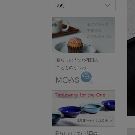
竹中悠記
長倉研
畑中篤
正木春蔵
八木橋昇
わ行
荒賀文成
河上智美
重田良古
竹原功樹
中野幹子
花岡隆
増渕篤宥
矢島操
有馬和博
鷲塚貴紀
川合孝知
島田まるみ
竹俣勇壱
長ぶき窯
花田
松浦コータロー
山口硝子
安齋新・厚子
ワダコーヘー
川辺忠
志村睦彦
タジェール・デ・マエダ
中町いずみ
花田(山中・越前・その他の
松浦ナオコ
山口利枝
iiDA Woodturning
渡辺信史
川村宏樹
城進
田中あい
漆器)
中村一也
松葉勇輝
山崎葉
伊賀焼土楽
渡邊心平
幹山繁太
新城文香
田中佐和子
羽生直記
中村圭
松本郁美
山下工芸
池島直人
季更器窯
菅原博之
谷口嘉
林京子
中村幸一郎
松本優樹
暮らしのうつわ花田の
山田洋次
池島仁美
岸野寛
杉本太郎
谷永太郎
林拓児
d.Tam 中村孝子/桃子
こどものうつわ
松本良夫
山田隆太郎
生島賢
北野敏一（犀ノ音窯）
杉本寿樹
田部桃子
原口潔
中村智美
三浦侑子
山中恵介
生島明水
清岡幸道
鈴木亜以
玉山保男
原田七重
中村真紀
水垣千悦
山本隆博
池田大介
日下華子
鈴木重孝
田村悠
原田譲
中山孝志
水野克俊
山本哲也
石川漆宝堂
葛和万紀
鈴木潤吾
田沼英里
原光弘
名古路英介
みずのみさ
山本恭代
石田誠
九谷青窯
鈴木努
崔在皓
日高伸治
ななかまど
光井威善
山本亮平
和泉良法
工藤和彦
鈴木涼子
土屋伸顕
日高直子
西納三枝
三留舞
Yu-ten
市川知也
熊谷峻
須谷窯
滴生舎
ヒヅミ峠舎
西山芳浩
暮らしのうつわ花田の
宮岡麻衣子