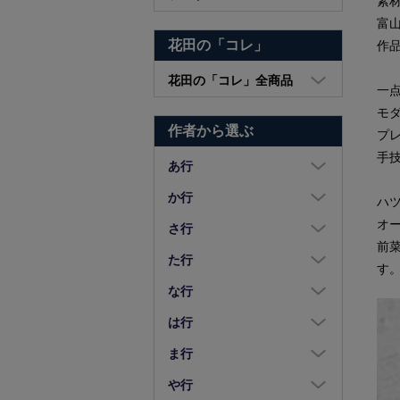
素
富
花田の「コレ」
作
花田の「コレ」全商品
一
大皿・中皿・小皿
モ
作者から選ぶ
プ
鉢・湯呑・カップ
手
汁椀・土鍋・折敷
あ行
小物・カトラリー
浅野奈生
か行
ハ
苧野直樹
オ
蠣崎マコト
さ行
前
安達和治
葛西国太郎
坂本達哉
た行
す
阿部慎太朗
葛西義信
佐川岳彦
高島慎一
な行
安部太一
Kazu Oba
佐々木暢子
高木剛
中荒江道子
は行
阿部春弥・みか
風窯
ささきりえ
高原真由美
中尾万作
橋村大作
ま行
天野琴音
金津沙矢香
佐藤綾子
瀧田操
中川紀夫
長谷川由香
前田麻美
や行
荒川真吾
釜定
佐藤佳成