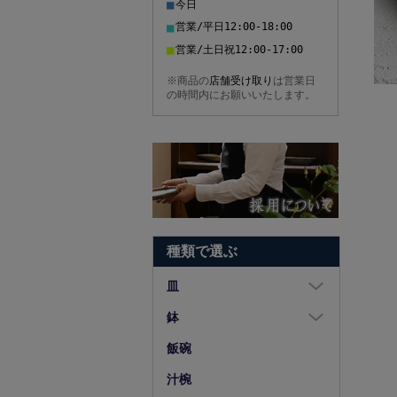
■
今日
■
営業/平日12:00-18:00
■
営業/土日祝12:00-17:00
※商品の
店舗受け取り
は営業日
の時間内にお願いいたします。
種類で選ぶ
皿
大皿（8寸以上）
鉢
中皿（5～7寸）
大鉢（8寸以上）
飯碗
小皿（4寸以下）
中鉢（5～7寸）
汁椀