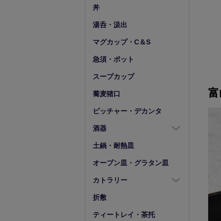
豆皿
小鉢（4寸以下）
丼
湯呑・汲出
マグカップ・C＆S
急須・ポット
スープカップ
富
蕎麦猪口
ピッチャー・デカンタ
酒器
酒器全商品
土鍋・耐熱皿
徳利
オーブン皿・グラタン皿
盃・ぐい呑み
カトラリー
片口
カトラリー全商品
折敷
箸
ティートレイ・茶托