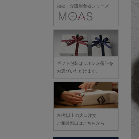
雪ノ浦裕一
伊藤聡信
クラタペッパー
スナオミガラス
土井康治朗
福祉・介護用食器シリーズ
樋山真弓
野口漆工房
宮崎孝彦
横井佳乃
伊藤孝英
小泉敦信
須原健夫
土井宏友
平岡正弘
野口悦士
三輪周太郎
吉岡将弐
井銅心平
こいずみみゆき
藤八屋
平林秀幸
武者千夏子
吉田学
稲村真耶
古賀雄二郎
陶房独歩炎
廣野俊彦
武曽健一
米満麻子
井上真梨子
枯白 乾喬彰
東北巧芸舎
廣政毅
村田森
余宮隆
井上湧
小寺暁洋
徳永遊心
ふじい製作所
村田菜穂美
イム サエム
小西晃
戸田文浩
ギフト包装はリボンか熨斗を
藤崎均
木工ヤマニ
イレヤガラス
小林巧征
お選びいただけます。
富山孝一
藤田永子
森康一朗
岩舘隆（浄法寺）
小牧広平
土本訓寛・土本久美子
藤塚光男
森知恵子
岩永浩
小宮崇
古川桜
森悠紀子
臼田けい子
近藤幸男
文吉窯
森下綾
鵜藤清
近藤亮介
ほたる窯
20客以上の大口注文
海野裕
堀畑蘭
ご相談窓口はこちらから
浦陽子
遠藤マサヒロ