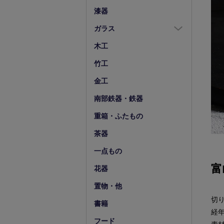
箸置
漆器
スプーン・フォーク
ガラス
小物
ガラス全商品
木工
グラス
竹工
ガラス皿
金工
ガラス鉢
南部鉄器・鉄器
ガラス小物他
重箱・ふたもの
花器・ピッチャー
茶器
一点もの
富
花器
置物・他
切
書籍
経
フード