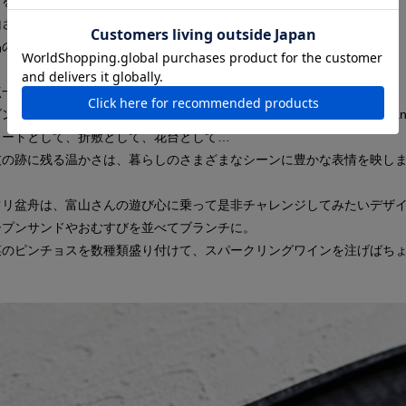
材を木材だけに留めずキャンバスに着目するなど、
山さんの柔軟な思考は新たな素材との出会いを作り、
品の舞台をより奥行きある世界へと導きます。
点一点ハツリの表情が異なる富山さんの盆シリーズ。
ダンな十二角の形状に、エイジングの味わいある趣が魅力を添えるSoba
レートとして、折敷として、花台として…
技の跡に残る温かさは、暮らしのさまざまなシーンに豊かな表情を映し
ツリ盆舟は、富山さんの遊び心に乗って是非チャレンジしてみたいデザ
ープンサンドやおむすびを並べてブランチに。
菜のピンチョスを数種類盛り付けて、スパークリングワインを注げばち
。