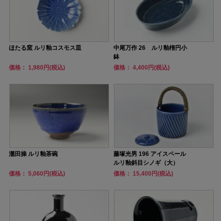
ほたる窯 ルリ釉コスモス皿
中尾万作 26 ルリ釉楕円小
鉢
価格： 1,980円(税込)
価格： 4,400円(税込)
瀧田操 ルリ釉茶碗
藤塚光男 196 アイスペール
ルリ釉斜目シノギ（大）
価格： 5,060円(税込)
価格： 15,400円(税込)