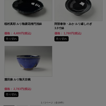
稲村真耶 ルリ釉菱花楕円浅鉢
阿部春弥・みか ルリ縁しのぎ
3.5寸鉢
価格： 4,400円(税込)
価格： 1,760円(税込)
売り切れ
売り切れ
瀧田操 ルリ釉天目碗
価格： 2,783円(税込)
売り切れ
1 / 1ページ
（全19件）