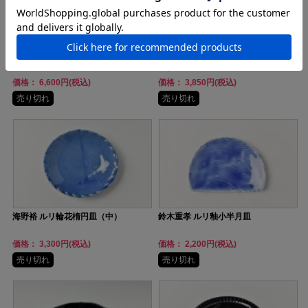
阿部春弥・みか 淡ルリオーバ
阿部春弥・みか 淡ルリレクタ
ルB
ングルA
価格： 6,600円(税込)
価格： 3,850円(税込)
売り切れ
売り切れ
海野裕 ルリ輪花楕円皿（中）
鈴木重孝 ルリ釉小半月皿
価格： 3,300円(税込)
価格： 2,200円(税込)
売り切れ
売り切れ