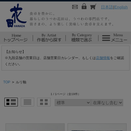
日本語
|
English
【お知らせ】
※九段店舗の営業日は、店舗営業日カレンダー、もしくは
店舗情報
をご確認
ください。
TOP
>
ルリ釉
1 / 1ページ
（全19件）