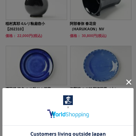
稲村真耶 4ルリ釉扁壺小
阿部春弥 春花音
【202310】
（HARUKAON）NV
価格： 22,000円(税込)
価格： 30,800円(税込)
瀧田操 海色 ルリ釉リム深皿
海野裕 ルリ輪花楕円皿（大）
価格： 7,700円(税込)
価格： 4,950円(税込)
売り切れ
売り切れ