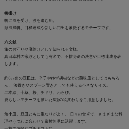
帆掛け
帆に風を受け、波を進む船。
順風満帆、目標達成や新しい門出を象徴するモチーフです。
六文銭
旅のお守りや魔除けとして知られる文様。
真田幸村の家紋としても有名で、不惜身命の決意や目標達成を表
します。
約6㎝角の豆皿は、辛子やゆず胡椒などの薬味皿としてはもちろ
ん、
箸置きやスプーン置きとしても使える小さなサイズ。
二本線、十草、桜、チドリ、わらび。
愛らしいモチーフを描いた6種の絵変わりをご用意しました。
角小皿、豆皿ともに重なりがよく、
日々の食卓で、さまざまな料
理やうつわに合わせて縦横無尽に活躍します。
一枚で気軽なプチギフトに。