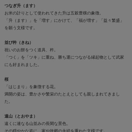
つなぎ升（ます）
お米の計りとして使われてきた升は五穀豊穣の象徴。
「升（ます）」を「増す」にかけて、「福が増す」「益々繁盛」
を願う文様です。
並び杵（きね）
祝いのお餅をつく道具、杵。
「つく」を「ツキ」に重ね、勝ち運につながる縁起物として武家
にも好まれました。
桜
「はじまり」を象徴する花。
満開の姿は、豊かさや繁栄のたとえとしても親しまれてきまし
た。
遠山（とおやま）
遠くに連なる山並みの長閑な景色。
その穏やかな姿に、家や故郷の永続を重ねた文様です。