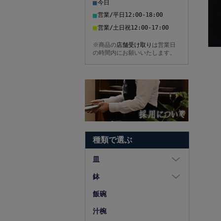
■
今日
■
営業/平日12:00-18:00
■
営業/土日祝12:00-17:00
※商品の
店舗受け取り
は営業日
の時間内にお願いいたします。
種類で選ぶ
皿
大皿（8寸以上）
鉢
中皿（5～7寸）
大鉢（8寸以上）
飯碗
小皿（4寸以下）
中鉢（5～7寸）
汁椀