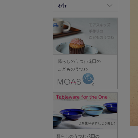
竹中悠記
長倉研
畑中篤
正木春蔵
八木橋昇
わ行
荒賀文成
河上智美
重田良古
竹原功樹
中野幹子
花岡隆
増渕篤宥
矢島操
有馬和博
鷲塚貴紀
川合孝知
島田まるみ
竹俣勇壱
長ぶき窯
花田
松浦コータロー
山口硝子
安齋新・厚子
ワダコーヘー
川辺忠
志村睦彦
タジェール・デ・マエダ
中町いずみ
花田(山中・越前・その他の
松浦ナオコ
山口利枝
iiDA Woodturning
渡辺信史
川村宏樹
城進
田中あい
漆器)
中村一也
松葉勇輝
山崎葉
伊賀焼土楽
渡邊心平
幹山繁太
新城文香
田中佐和子
羽生直記
中村圭
松本郁美
山下工芸
池島直人
季更器窯
菅原博之
谷口嘉
林京子
中村幸一郎
松本優樹
暮らしのうつわ花田の
山田洋次
池島仁美
岸野寛
杉本太郎
谷永太郎
林拓児
d.Tam 中村孝子/桃子
こどものうつわ
松本良夫
山田隆太郎
生島賢
北野敏一（犀ノ音窯）
杉本寿樹
田部桃子
原口潔
中村智美
三浦侑子
山中恵介
生島明水
清岡幸道
鈴木亜以
玉山保男
原田七重
中村真紀
水垣千悦
山本隆博
池田大介
日下華子
鈴木重孝
田村悠
原田譲
中山孝志
水野克俊
山本哲也
石川漆宝堂
葛和万紀
鈴木潤吾
田沼英里
原光弘
名古路英介
みずのみさ
山本恭代
石田誠
九谷青窯
鈴木努
崔在皓
日高伸治
ななかまど
光井威善
山本亮平
和泉良法
工藤和彦
鈴木涼子
土屋伸顕
日高直子
西納三枝
三留舞
Yu-ten
市川知也
熊谷峻
須谷窯
滴生舎
ヒヅミ峠舎
西山芳浩
暮らしのうつわ花田の
宮岡麻衣子