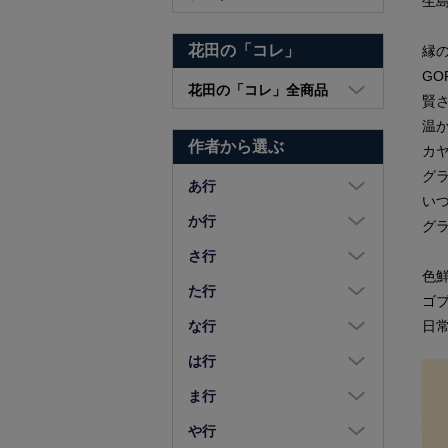
生
花田の「コレ」
縁
GOR
花田の「コレ」全商品
賢
大皿・中皿・小皿
温
作者から選ぶ
カ
鉢・湯呑・カップ
グ
汁椀・土鍋・折敷
あ行
い
小物・カトラリー
浅野奈生
か行
グラ
苧野直樹
蠣崎マコト
さ行
色
安達和治
葛西国太郎
坂本達哉
た行
ゴ
阿部慎太朗
葛西義信
佐川岳彦
高島慎一
日
な行
安部太一
Kazu Oba
佐々木暢子
高木剛
中荒江道子
は行
阿部春弥・みか
風窯
ささきりえ
高原真由美
中尾万作
橋村大作
ま行
天野琴音
金津沙矢香
佐藤綾子
瀧田操
中川紀夫
長谷川由香
前田麻美
や行
荒川真吾
釜定
佐藤佳成