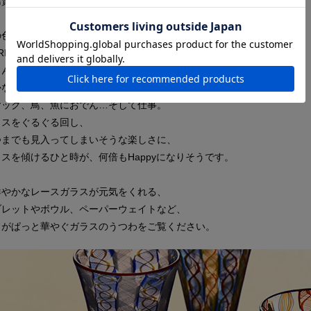
島賢さん。
の色ガラスが楽しい、
ILLA GLASS GARAGE Drinkin' Diaryグラスには
さんの日常と自然豊かな伊豆の風景が、
かな目線とユニークなタッチで描かれています。
ヤック、鳥、魚におでん…そして仕事。
ラスをぐるぐる回し、
つまでも見入ってしまいそうな楽しさに、
スを傾けるひと時が、何倍もHappyになりそうです。
鮮やかなレースガラスが元気をくれる、
ブレットやボウル、ペーパーウェイトなど、
常がぱっと華やぐガラスのうつわをご覧ください。