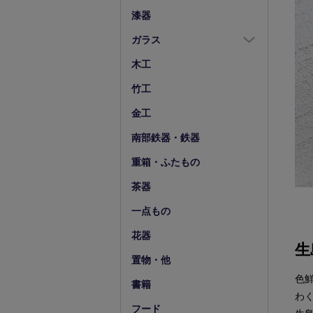
箸置
漆器
スプーン・フォーク
ガラス
小物
ガラス全商品
木工
グラス
竹工
ガラス皿
金工
ガラス鉢
南部鉄器・鉄器
ガラス小物他
重箱・ふたもの
花器・ピッチャー
茶器
一点もの
花器
生
置物・他
色
書籍
わ
フード