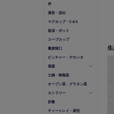
豆皿
小鉢（4寸以下）
丼
湯呑・汲出
マグカップ・C＆S
急須・ポット
スープカップ
生
蕎麦猪口
ピッチャー・デカンタ
酒器
酒器全商品
土鍋・耐熱皿
徳利
オーブン皿・グラタン皿
盃・ぐい呑み
カトラリー
片口
カトラリー全商品
折敷
箸
ティートレイ・茶托