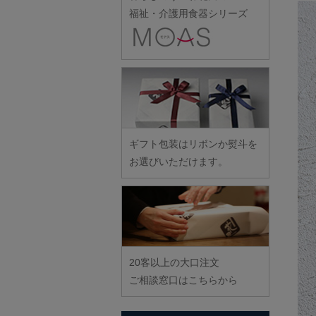
雪ノ浦裕一
伊藤聡信
クラタペッパー
スナオミガラス
土井康治朗
福祉・介護用食器シリーズ
樋山真弓
野口漆工房
宮崎孝彦
横井佳乃
伊藤孝英
小泉敦信
須原健夫
土井宏友
平岡正弘
野口悦士
三輪周太郎
吉岡将弐
井銅心平
こいずみみゆき
藤八屋
平林秀幸
武者千夏子
吉田学
稲村真耶
古賀雄二郎
陶房独歩炎
廣野俊彦
武曽健一
米満麻子
井上真梨子
枯白 乾喬彰
東北巧芸舎
廣政毅
村田森
余宮隆
井上湧
小寺暁洋
徳永遊心
ふじい製作所
村田菜穂美
イム サエム
小西晃
戸田文浩
ギフト包装はリボンか熨斗を
藤崎均
木工ヤマニ
イレヤガラス
小林巧征
お選びいただけます。
富山孝一
藤田永子
森康一朗
岩舘隆（浄法寺）
小牧広平
土本訓寛・土本久美子
藤塚光男
森知恵子
岩永浩
小宮崇
古川桜
森悠紀子
臼田けい子
近藤幸男
文吉窯
森下綾
鵜藤清
近藤亮介
ほたる窯
20客以上の大口注文
海野裕
堀畑蘭
ご相談窓口はこちらから
浦陽子
遠藤マサヒロ