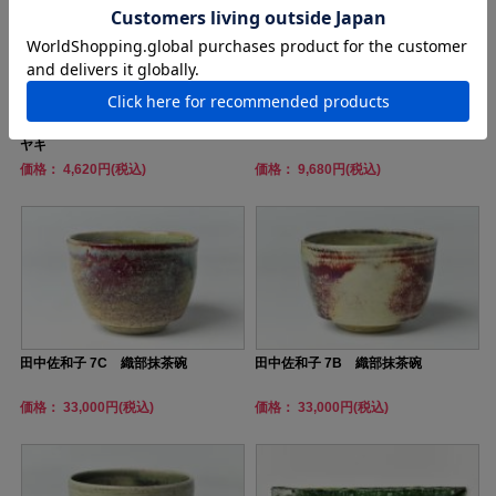
土井宏友 5 織部おつまみ皿 ケ
季更器窯 織部蓋物（削り紋）
ヤキ
価格： 4,620円(税込)
価格： 9,680円(税込)
田中佐和子 7C 織部抹茶碗
田中佐和子 7B 織部抹茶碗
価格： 33,000円(税込)
価格： 33,000円(税込)