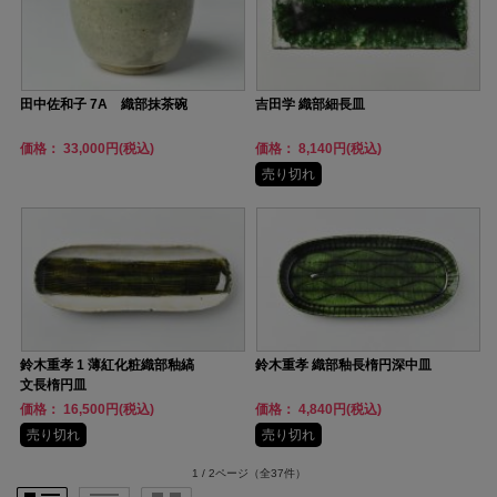
田中佐和子 7A 織部抹茶碗
吉田学 織部細長皿
価格： 33,000円(税込)
価格： 8,140円(税込)
売り切れ
鈴木重孝 1 薄紅化粧織部釉縞
鈴木重孝 織部釉長楕円深中皿
文長楕円皿
価格： 16,500円(税込)
価格： 4,840円(税込)
売り切れ
売り切れ
1 / 2ページ
（全37件）