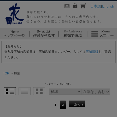
日本語
|
English
【お知らせ】
※九段店舗の営業日は、店舗営業日カレンダー、もしくは
店舗情報
をご確認
ください。
TOP
>
織部
1 / 2ページ
（全37件）
1
2
次へ