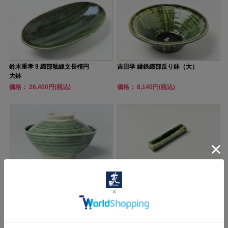
鈴木重孝 9 織部釉線文長楕円
吉田学 縁鉄織部反り鉢（大）
大鉢
価格： 26,400円(税込)
価格： 8,140円(税込)
田中佐和子 1 織部蓋付小鉢
吉田学 織部カトラリーレスト
（6cm）
価格： 13,200円(税込)
価格： 880円(税込)