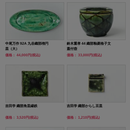
中尾万作 92A 九谷織部楕円
鈴木重孝 44 織部釉菱格子文
皿（大）
蓋付壺
価格： 44,000円(税込)
価格： 33,000円(税込)
吉田学 織部角皿縁鉄
吉田学 織部からし豆皿
価格： 3,520円(税込)
価格： 1,210円(税込)