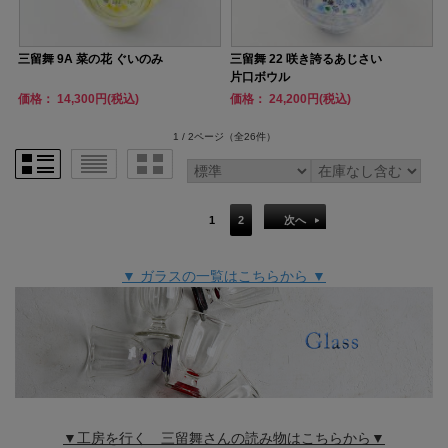
三留舞 9A 菜の花 ぐいのみ
三留舞 22 咲き誇るあじさい
片口ボウル
価格： 14,300円(税込)
価格： 24,200円(税込)
1 / 2ページ
（全26件）
1
2
次へ
▼ ガラスの一覧はこちらから ▼
▼工房を行く 三留舞さんの読み物はこちらから▼