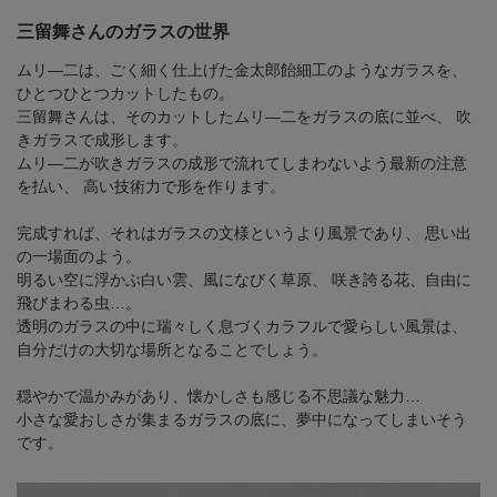
三留舞さんのガラスの世界
ムリ―二は、ごく細く仕上げた金太郎飴細工のようなガラスを、
ひとつひとつカットしたもの。
三留舞さんは、そのカットしたムリ―二をガラスの底に並べ、
吹
きガラスで成形します。
ムリ―二が吹きガラスの成形で流れてしまわないよう最新の注意
を払い、
高い技術力で形を作ります。
完成すれば、それはガラスの文様というより風景であり、
思い出
の一場面のよう。
明るい空に浮かぶ白い雲、風になびく草原、
咲き誇る花、自由に
飛びまわる虫…。
透明のガラスの中に瑞々しく息づくカラフルで愛らしい風景は、
自分だけの大切な場所となることでしょう。
穏やかで温かみがあり、懐かしさも感じる不思議な魅力…
小さな愛おしさが集まるガラスの底に、夢中になってしまいそう
です。