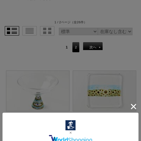
1 / 2ページ
（全26件）
1
2
次へ
三留舞 35 千の花コンポート
三留舞 5 夏の思い出角皿
価格： 57,200円(税込)
価格： 52,800円(税込)