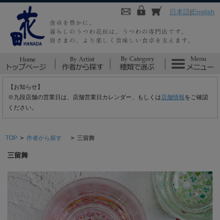
日本語
|
English
【お知らせ】
※九段店舗の営業日は、店舗営業日カレンダー、もしくは
店舗情報
をご確認
ください。
TOP
>
作者から探す
>
三留舞
三留舞