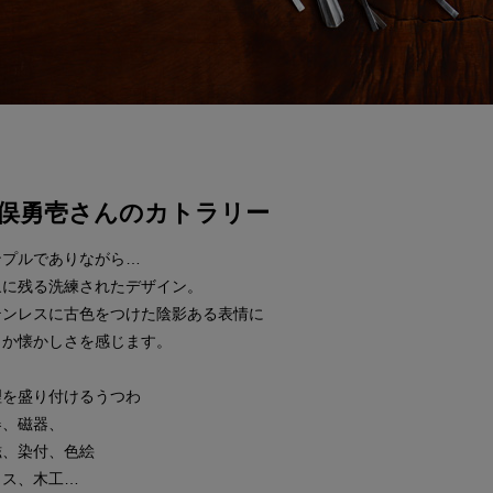
俣勇壱さんのカトラリー
ンプルでありながら…
象に残る洗練されたデザイン。
テンレスに古色をつけた陰影ある表情に
こか懐かしさを感じます。
理を盛り付けるうつわ
器、磁器、
磁、染付、色絵
ラス、木工…