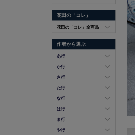
花田の「コレ」
花田の「コレ」全商品
大皿・中皿・小皿
作者から選ぶ
鉢・湯呑・カップ
汁椀・土鍋・折敷
あ行
小物・カトラリー
浅野奈生
か行
苧野直樹
蠣崎マコト
さ行
安達和治
葛西国太郎
坂本達哉
た行
阿部慎太朗
葛西義信
佐川岳彦
高島慎一
な行
安部太一
Kazu Oba
佐々木暢子
高木剛
中荒江道子
は行
阿部春弥・みか
風窯
ささきりえ
高原真由美
中尾万作
橋村大作
ま行
天野琴音
金津沙矢香
佐藤綾子
瀧田操
中川紀夫
長谷川由香
前田麻美
や行
荒川真吾
釜定
佐藤佳成