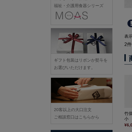
雪ノ浦裕一
伊藤聡信
クラタペッパー
スナオミガラス
土井康治朗
福祉・介護用食器シリーズ
樋山真弓
野口漆工房
宮崎孝彦
横井佳乃
伊藤孝英
小泉敦信
須原健夫
土井宏友
平岡正弘
野口悦士
三輪周太郎
吉岡将弐
井銅心平
こいずみみゆき
藤八屋
平林秀幸
武者千夏子
吉田学
稲村真耶
古賀雄二郎
陶房独歩炎
廣野俊彦
武曽健一
表
米満麻子
井上真梨子
枯白 乾喬彰
東北巧芸舎
廣政毅
2
村田森
余宮隆
井上湧
小寺暁洋
徳永遊心
ふじい製作所
村田菜穂美
イム サエム
小西晃
戸田文浩
ギフト包装はリボンか熨斗を
藤崎均
木工ヤマニ
イレヤガラス
小林巧征
お選びいただけます。
富山孝一
藤田永子
森康一朗
岩舘隆（浄法寺）
小牧広平
土本訓寛・土本久美子
藤塚光男
森知恵子
岩永浩
小宮崇
古川桜
森悠紀子
臼田けい子
近藤幸男
文吉窯
森下綾
鵜藤清
近藤亮介
ほたる窯
20客以上の大口注文
海野裕
竹
堀畑蘭
ご相談窓口はこちらから
小
浦陽子
¥6,
遠藤マサヒロ