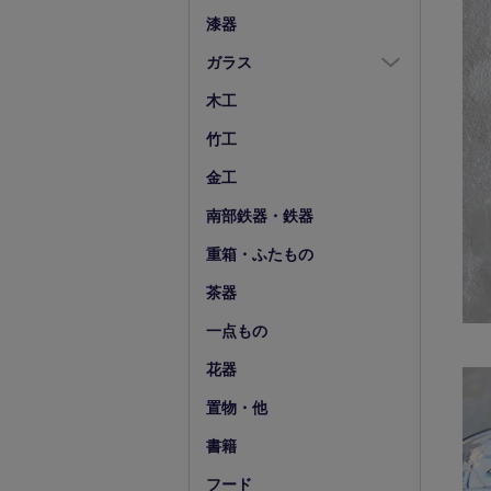
箸置
漆器
スプーン・フォーク
ガラス
小物
ガラス全商品
木工
グラス
竹工
ガラス皿
金工
ガラス鉢
南部鉄器・鉄器
ガラス小物他
重箱・ふたもの
花器・ピッチャー
茶器
一点もの
花器
置物・他
書籍
フード