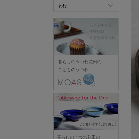
竹中悠記
長倉研
畑中篤
正木春蔵
八木橋昇
わ行
荒賀文成
河上智美
重田良古
竹原功樹
中野幹子
花岡隆
増渕篤宥
矢島操
有馬和博
鷲塚貴紀
川合孝知
島田まるみ
竹俣勇壱
長ぶき窯
花田
松浦コータロー
山口硝子
安齋新・厚子
ワダコーヘー
川辺忠
志村睦彦
タジェール・デ・マエダ
中町いずみ
花田(山中・越前・その他の
松浦ナオコ
山口利枝
iiDA Woodturning
渡辺信史
川村宏樹
城進
田中あい
漆器)
中村一也
松葉勇輝
山崎葉
伊賀焼土楽
渡邊心平
幹山繁太
新城文香
田中佐和子
羽生直記
中村圭
松本郁美
山下工芸
池島直人
季更器窯
菅原博之
谷口嘉
林京子
中村幸一郎
松本優樹
暮らしのうつわ花田の
山田洋次
池島仁美
岸野寛
杉本太郎
谷永太郎
林拓児
d.Tam 中村孝子/桃子
こどものうつわ
松本良夫
山田隆太郎
生島賢
北野敏一（犀ノ音窯）
杉本寿樹
田部桃子
原口潔
中村智美
三浦侑子
山中恵介
生島明水
清岡幸道
鈴木亜以
玉山保男
原田七重
中村真紀
水垣千悦
山本隆博
池田大介
日下華子
鈴木重孝
田村悠
原田譲
中山孝志
水野克俊
山本哲也
石川漆宝堂
葛和万紀
鈴木潤吾
田沼英里
原光弘
名古路英介
みずのみさ
山本恭代
石田誠
九谷青窯
鈴木努
崔在皓
日高伸治
ななかまど
光井威善
山本亮平
和泉良法
工藤和彦
鈴木涼子
土屋伸顕
日高直子
西納三枝
三留舞
Yu-ten
市川知也
熊谷峻
須谷窯
滴生舎
ヒヅミ峠舎
西山芳浩
暮らしのうつわ花田の
宮岡麻衣子