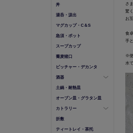
豆皿
小鉢（4寸以下）
さ
丼
驚
湯呑・汲出
お
マグカップ・C＆S
食
急須・ポット
手
スープカップ
※
蕎麦猪口
水
ピッチャー・デカンタ
酒器
酒器全商品
土鍋・耐熱皿
徳利
オーブン皿・グラタン皿
盃・ぐい呑み
カトラリー
片口
カトラリー全商品
折敷
箸
ティートレイ・茶托