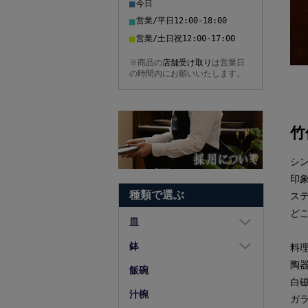
■
今日
■
営業/平日12:00-18:00
■
営業/土日祝12:00-17:00
※商品の
店舗受け取り
は営業日
の時間内にお願いいたします。
竹
シ
印
種類で選ぶ
ス
ど
皿
大皿（8寸以上）
鉢
料
陶
中皿（5～7寸）
大鉢（8寸以上）
飯碗
白
小皿（4寸以下）
中鉢（5～7寸）
汁椀
ガ