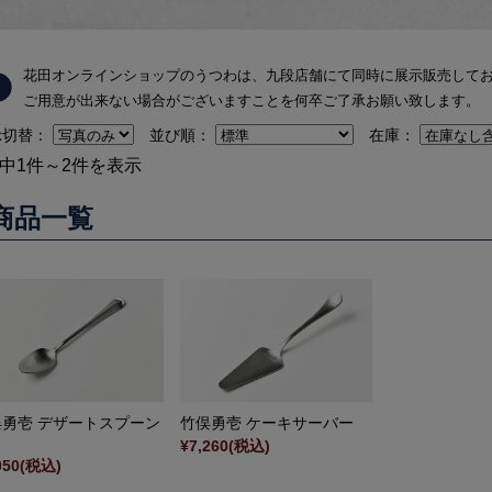
花田オンラインショップのうつわは、九段店舗にて同時に展示販売して
ご用意が出来ない場合がございますことを何卒ご了承お願い致します。
示切替：
並び順：
在庫：
件中1件～2件を表示
商品一覧
俣勇壱 デザートスプーン
竹俣勇壱 ケーキサーバー
¥7,260
(税込)
050
(税込)