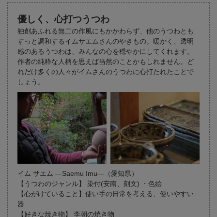
優しく、心打つうつわ
独創あふれる無二の作風にもかかわらず、他のうつわとも
すっと調和するイムサエムさんのやきもの。暖かく、透明
感のあるうつわは、みんなの心を穏やかにしてくれます。
作者の純粋な人柄を思えば当然のことかもしれません。ど
れだけ多くの人々がイムさんのうつわに心打たれたことで
しょう。
イム サエム ―Saemu Imu―（愛知県）
【うつわのジャンル】 染付(安南、刻文) ・色絵
【心がけていること】使い手の日常を考える、使いやすい
器
【好きな焼き物】 李朝の焼き物