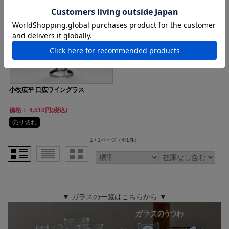
小牧広平 口広ワイングラス
価格： 4,510円(税込)
売り切れ
1 / 1ページ
（全1件）
▼ ガラスの一覧はこちらから ▼