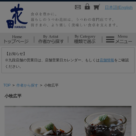
日本語
|
English
【お知らせ】
※九段店舗の営業日は、店舗営業日カレンダー、もしくは
店舗情報
をご確認
ください。
TOP
>
作者から探す
>
小牧広平
小牧広平