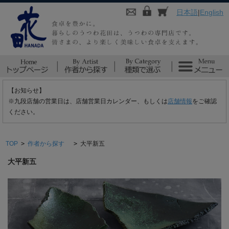
日本語
|
English
【お知らせ】
※九段店舗の営業日は、店舗営業日カレンダー、もしくは
店舗情報
をご確認
ください。
TOP
>
作者から探す
>
大平新五
大平新五