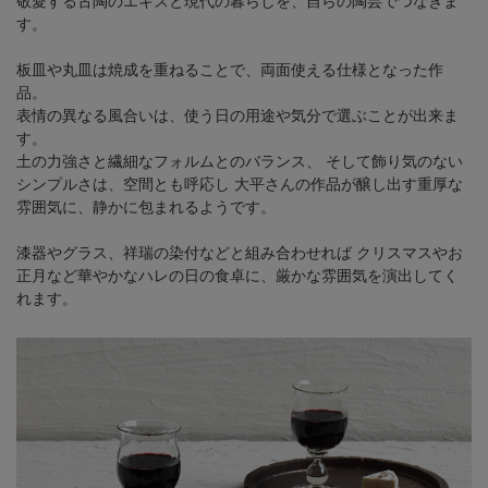
敬愛する古陶のエキスと現代の暮らしを、自らの陶芸でつなぎま
す。
板皿や丸皿は焼成を重ねることで、両面使える仕様となった作
品。
表情の異なる風合いは、使う日の用途や気分で選ぶことが出来ま
す。
土の力強さと繊細なフォルムとのバランス、
そして飾り気のない
シンプルさは、空間とも呼応し
大平さんの作品が醸し出す重厚な
雰囲気に、静かに包まれるようです。
漆器やグラス、祥瑞の染付などと組み合わせれば
クリスマスやお
正月など華やかなハレの日の食卓に、厳かな雰囲気を演出してく
れます。