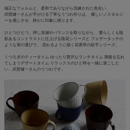
端正なフォルムと、柔和でありながら洗練された色合い。
武曽健一さんが手がける丁寧なうつわ作りは、
優しいノスタルジ
ーを感じさせ、静かに印象に残ります。
ひとつひとつ、押し加減やバランスを取りながら、
愛らしくも陰
影あるコントラストに仕上げる陰花シリーズと
フェザータッチの
ような筆の運びで、
流れるように描く花唐草の絞手シリーズ。
くつろぎのティータイム
ゆったり贅沢なランチタイム
満腹を忘れ
てしまうデザートタイム
リラックスのひと時を一緒に過ごした
い…武曽健一さんのうつわです。