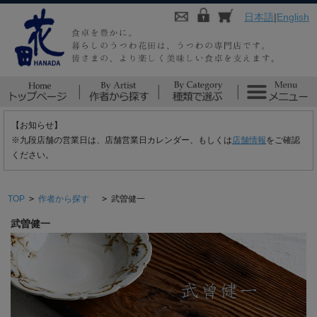
日本語
|
English
【お知らせ】
※九段店舗の営業日は、店舗営業日カレンダー、もしくは
店舗情報
をご確認
ください。
TOP
>
作者から探す
>
武曽健一
武曽健一