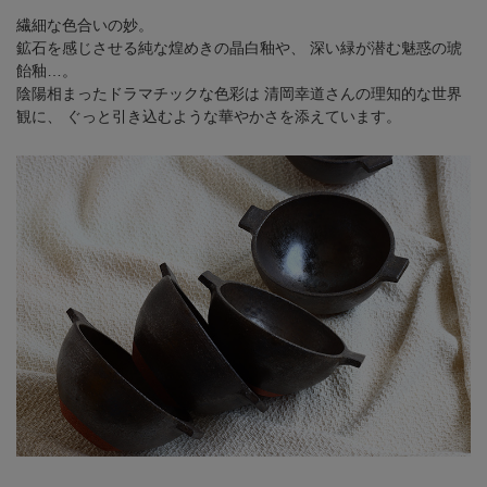
繊細な色合いの妙。
鉱石を感じさせる純な煌めきの晶白釉や、
深い緑が潜む魅惑の琥
飴釉…。
陰陽相まったドラマチックな色彩は
清岡幸道さんの理知的な世界
観に、
ぐっと引き込むような華やかさを添えています。