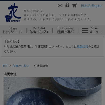
日本語
|
English
【お知らせ】
※九段店舗の営業日は、店舗営業日カレンダー、もしくは
店舗情報
をご確認
ください。
TOP
>
作者から探す
>
清岡幸道
清岡幸道