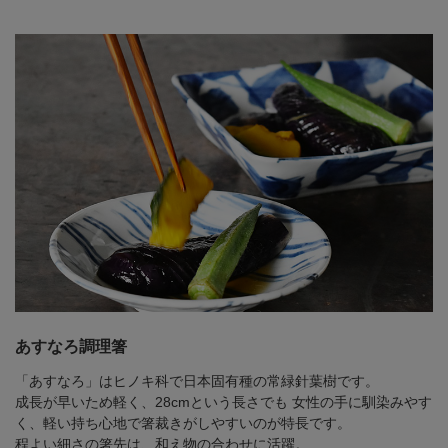
あすなろ調理箸
「あすなろ」はヒノキ科で日本固有種の常緑針葉樹です。
成長が早いため軽く、28cmという長さでも
女性の手に馴染みやす
く、軽い持ち心地で箸裁きがしやすいのが特長です。
程よい細さの箸先は、和え物の合わせに活躍。