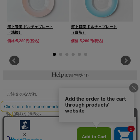
河上智美 ドルチェプレート
河上智美 ドルチェプレート
ワダ
（洗柿）
（白藍）
価格:5,280円(税込)
価格:5,280円(税込)
価格
ご注文のながれ
マイページへ
特定商取引法表示
個人情報の取扱い
メルマガ登録