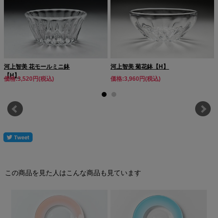
河上智美 花モールミニ鉢
河上智美 菊花鉢【H】
【H】
価格:3,520円(税込)
価格:3,960円(税込)
この商品を見た人はこんな商品も見ています