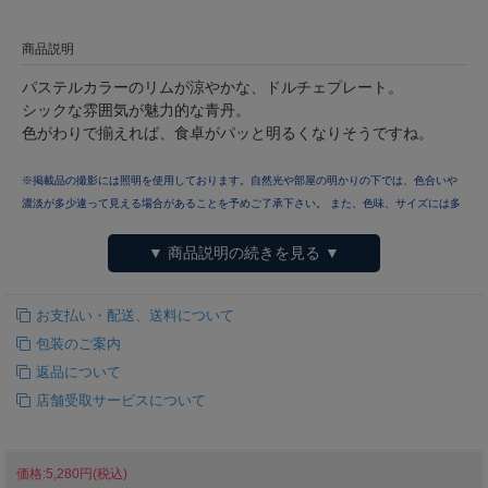
商品説明
パステルカラーのリムが涼やかな、ドルチェプレート。
シックな雰囲気が魅力的な青丹。
色がわりで揃えれば、食卓がパッと明るくなりそうですね。
※掲載品の撮影には照明を使用しております。自然光や部屋の明かりの下では、色合いや
濃淡が多少違って見える場合があることを予めご了承下さい。
また、色味、サイズには多
少個体差がございます。
▼ 商品説明の続きを見る ▼
お支払い・配送、送料について
包装のご案内
返品について
店舗受取サービスについて
価格:5,280円(税込)