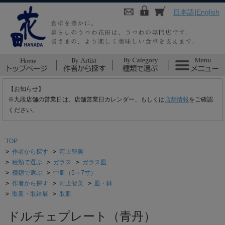
日本語
|
English
【お知らせ】
※九段店舗の営業日は、店舗営業日カレンダー、もしくは
店舗情報
をご確認
ください。
TOP
>
作者から探す
>
河上智美
>
種類で選ぶ
>
ガラス
>
ガラス皿
>
種類で選ぶ
>
中皿（5～7寸）
>
作者から探す
>
河上智美
>
皿・鉢
>
取皿・取鉢展
>
取皿
ドルチェプレート（青丹）