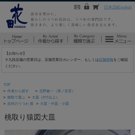
日本語
|
English
【お知らせ】
※九段店舗の営業日は、店舗営業日カレンダー、もしくは
店舗情報
をご確認
ください。
TOP
>
作者から探す
>
北野敏一（犀ノ音窯）
>
種類で選ぶ
>
大皿（8寸以上）
>
吉祥のうつわ 展
>
大皿・中皿・小皿
桃取り猿図大皿