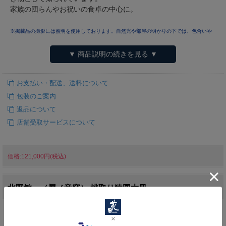
家族の団らんやお祝いの食卓の中心に。
※掲載品の撮影には照明を使用しております。自然光や部屋の明かりの下では、色合いや
濃淡が多少違って見える場合があることを予めご了承下さい。
また、色味、サイズには多
少個体差がございます。
▼ 商品説明の続きを見る ▼
お支払い・配送、送料について
包装のご案内
返品について
店舗受取サービスについて
価格:121,000円(税込)
北野敏一（犀ノ音窯） 桃取り猿図大皿
商品仕様