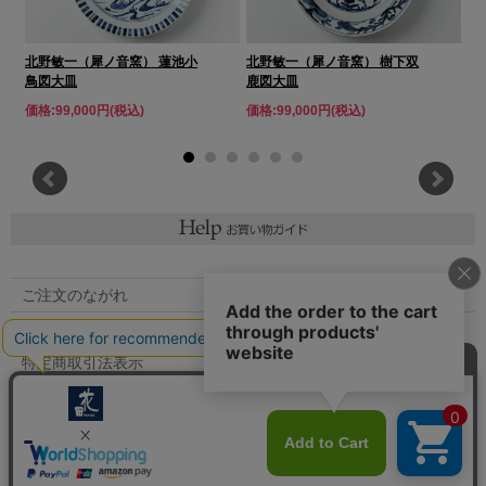
北野敏一（犀ノ音窯） 蓮池小
北野敏一（犀ノ音窯） 樹下双
北
鳥図大皿
鹿図大皿
図
価格:99,000円(税込)
価格:99,000円(税込)
価格
ご注文のながれ
マイページへ
特定商取引法表示
個人情報の取扱い
メルマガ登録
お問い合わせ