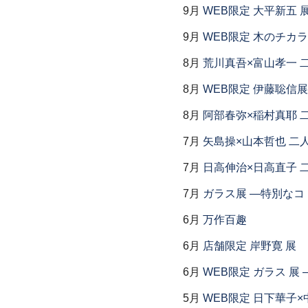
9月
WEB限定 大平新五 
9月
WEB限定 木のチカ
8月
荒川真吾×富山孝一 
8月
WEB限定 伊藤聡信展
8月
阿部春弥×稲村真耶 
7月
矢島操×山本哲也 二
7月
日高伸治×日高直子 
7月
ガラス展 ―特別なコ
6月
万作百趣
6月
店舗限定 岸野寛 展
6月
WEB限定 ガラス 展
5月
WEB限定 日下華子×