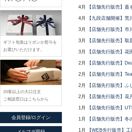
余宮隆
稲村真耶
古賀雄二郎
戸田文浩
4月
【店舗先行販売】蓋
廣政毅
武者千夏子
イム サエム
枯白 乾喬彰
富山孝一
ふじい製作所
4月
【九段店舗開催】荒
武曽健一
イレヤガラス
小寺暁洋
土本訓寛・土本久美子
藤崎均
村田森
3月
【店舗先行販売】市
岩舘隆（浄法寺）
小西晃
藤田永子
村田菜穂美
岩永浩
小林巧征
3月
【店舗先行販売】取
ギフト包装はリボンか熨斗を
藤塚光男
木工ヤマニ
臼田けい子
小牧広平
お選びいただけます。
3月
【店舗先行販売】花
古川桜
森康一朗
海野裕
近藤亮介
文吉窯
2月
【店舗先行販売】Dear Lik
森知恵子
浦陽子
ほたる窯
森悠紀子
2月
【店舗先行販売】Tea
遠藤マサヒロ
堀畑蘭
森下綾
大井寛史
2月
【店舗先行販売】ふ
20客以上の大口注文
大久保公太郎
2月
【店舗先行販売】花
ご相談窓口はこちらから
大沢和義
1月
【店舗先行販売】UTSU
大平新五
会員登録/ログイン
1月
【店舗先行販売】冬
大前史
大和田友香
1月
【WEB先行販売】工
メルマガ登録