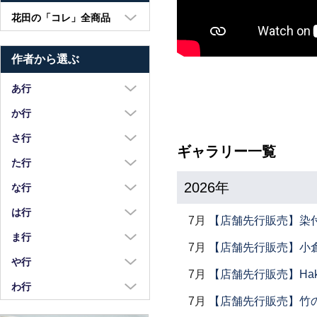
花田の「コレ」全商品
大皿・中皿・小皿
作者から選ぶ
鉢・湯呑・カップ
汁椀・土鍋・折敷
あ行
小物・カトラリー
浅野奈生
か行
苧野直樹
蠣崎マコト
さ行
ギャラリー一覧
安達和治
葛西国太郎
坂本達哉
た行
阿部慎太朗
葛西義信
佐川岳彦
2026年
高島慎一
な行
安部太一
Kazu Oba
佐々木暢子
高木剛
中荒江道子
は行
7月
【店舗先行販売】染
阿部春弥・みか
金津沙矢香
ささきりえ
瀧田操
中尾万作
橋村大作
ま行
荒川真吾
釜定
7月
【店舗先行販売】小倉
佐藤綾子
竹中悠記
中川紀夫
長谷川由香
前田麻美
や行
荒賀文成
河上智美
佐藤佳成
7月
【店舗先行販売】Haku
竹俣勇壱
長倉研
畑中篤
正木春蔵
八木橋昇
わ行
有馬和博
川合孝知
重田良古
タジェール・デ・マエダ
中町いずみ
7月
【店舗先行販売】竹
花岡隆
増渕篤宥
矢島操
安齋新・厚子
鷲塚貴紀
川辺忠
島田まるみ