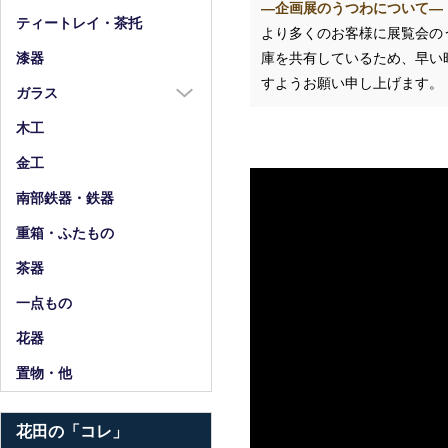
―企画展のうつわについて―
箸
ティートレイ・茶托
より多くのお客様に展覧会の
箸置
庫を共有しているため、早い
漆器
スプーン・フォーク
すようお願い申し上げます。
ガラス
小物
ガラス全商品
木工
グラス
金工
ガラス皿
南部鉄器・鉄器
ガラス鉢
重箱・ふたもの
ガラス小物・他
茶器
花器・ピッチャー
一点もの
花器
置物・他
花田の「コレ」