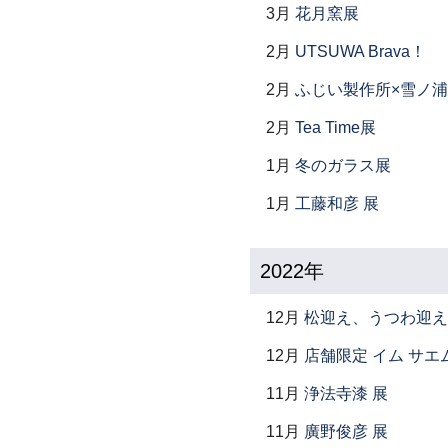
3月
花月窯展
2月
UTSUWA Brava！
2月
ふじい製作所×雪ノ浦
2月
Tea Time展
1月
冬のガラス展
1月
工藤和彦 展
2022年
12月
松迎え、うつわ迎え
12月
店舗限定 イム サエム展 ―
11月
浄法寺漆 展
11月
廣野俊彦 展