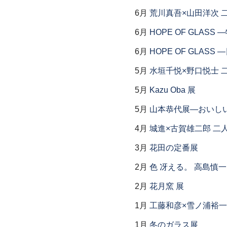
6月
荒川真吾×山田洋次 
6月
HOPE OF GLAS
6月
HOPE OF GLAS
5月
水垣千悦×野口悦士 
5月
Kazu Oba 展
5月
山本恭代展―おいし
4月
城進×古賀雄二郎 二
3月
花田の定番展
2月
色 冴える。 高島慎
2月
花月窯 展
1月
工藤和彦×雪ノ浦裕一
1月
冬のガラス展