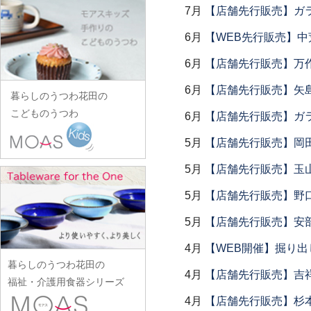
田中あい
中村一也
花田オリジナル
松浦コータロー
7月
【店舗先行販売】ガラス
山口硝子
iiDA Woodturning
ワダコーヘー
川村宏樹
志村睦彦
田中佐和子
中村幸一郎
羽生直記
松浦ナオコ
山口利枝
伊賀焼土楽
渡辺信史
6月
【WEB先行販売】中
幹山繁太
城進
谷口嘉
d.Tam 中村孝子/桃子
林京子
松葉勇輝
山崎葉
池島直人
渡邊心平
季更器窯
菅原博之
6月
【店舗先行販売】万作
谷永太郎
中村智美
林拓児
松本郁美
山田洋次
池島仁美
岸野寛
杉本太郎
田部桃子
6月
【店舗先行販売】矢
中村真紀
原口潔
松本優樹
暮らしのうつわ花田の
山田隆太郎
生島賢
北野敏一（犀ノ音窯）
杉本寿樹
玉山保男
中山孝志
こどものうつわ
原田七重
6月
【店舗先行販売】ガラス
松本良夫
山中恵介
生島明水
清岡幸道
鈴木亜以
田村悠
名古路英介
原田譲
三浦侑子
山本哲也
5月
【店舗先行販売】岡
池田大介
日下華子
鈴木重孝
田沼英里
ななかまど
原光弘
水垣千悦
山本恭代
石川漆宝堂
葛和万紀
5月
【店舗先行販売】玉山
鈴木潤吾
崔在皓
西納三枝
日高伸治
水野克俊
山本亮平
石田誠
九谷青窯
鈴木努
土屋伸顕
5月
【店舗先行販売】野
西山芳浩
日高直子
みずのみさ
Yu-ten
和泉良法
工藤和彦
鈴木涼子
滴生舎
野口悦士
5月
【店舗先行販売】安部
ヒヅミ峠舎
光井威善
雪ノ浦裕一
市川知也
熊谷峻
須谷窯
土井康治朗
樋山真弓
三留舞
4月
【WEB開催】掘り出
吉岡将弐
伊藤聡信
クラタペッパー
須原健夫
土井宏友
暮らしのうつわ花田の
平岡正弘
宮岡麻衣子
吉田学
伊藤孝英
4月
【店舗先行販売】吉
小泉敦信
陶房独歩炎
福祉・介護用食器シリーズ
平林秀幸
宮崎孝彦
米満麻子
井銅心平
こいずみみゆき
4月
【店舗先行販売】杉本
徳永遊心
廣野俊彦
三輪周太郎