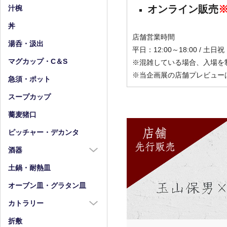
小皿（4寸以下）
中鉢（5～7寸）
オンライン販売
汁椀
豆皿
小鉢（4寸以下）
丼
店舗営業時間
湯呑・汲出
平日：12:00～18:00 / 土日祝：
マグカップ・C＆S
※混雑している場合、入場を
※当企画展の店舗プレビュー
急須・ポット
スープカップ
蕎麦猪口
ピッチャー・デカンタ
酒器
酒器全商品
土鍋・耐熱皿
徳利
オーブン皿・グラタン皿
盃・ぐい呑み
カトラリー
片口
カトラリー全商品
折敷