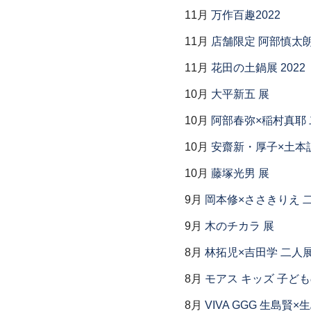
11月
万作百趣2022
11月
店舗限定 阿部慎太
11月
花田の土鍋展 2022
10月
大平新五 展
10月
阿部春弥×稲村真耶
10月
安齋新・厚子×土本
10月
藤塚光男 展
9月
岡本修×ささきりえ 
9月
木のチカラ 展
8月
林拓児×吉田学 二人
8月
モアス キッズ 子ど
8月
VIVA GGG 生島賢