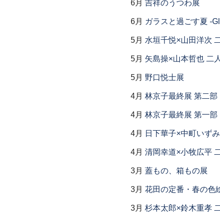
6月
吉祥のうつわ展
6月
ガラスと過ごす夏 -Glas
5月
水垣千悦×山田洋次 
5月
矢島操×山本哲也 二
5月
野口悦士展
4月
林京子最終展 第二
4月
林京子最終展 第一部「Th
4月
日下華子×中町いずみ
4月
清岡幸道×小牧広平 
3月
蓋もの、箱もの展
3月
花田の定番・春の色
3月
杉本太郎×鈴木重孝 