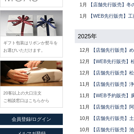
余宮隆
稲村真耶
古賀雄二郎
1月
【店舗先行販売】冬
戸田文浩
廣政毅
武者千夏子
イム サエム
枯白 乾喬彰
富山孝一
1月
【WEB先行販売】工
ふじい製作所
武曽健一
イレヤガラス
小寺暁洋
土本訓寛・土本久美子
藤崎均
村田森
岩舘隆（浄法寺）
小西晃
2025年
藤田永子
村田菜穂美
岩永浩
小林巧征
ギフト包装はリボンか熨斗を
藤塚光男
木工ヤマニ
臼田けい子
小牧広平
12月
【店舗先行販売】め
お選びいただけます。
古川桜
森康一朗
海野裕
近藤亮介
12月
【WEB先行販売】
文吉窯
森知恵子
浦陽子
12月
【店舗先行販売】松
ほたる窯
森悠紀子
遠藤マサヒロ
堀畑蘭
森下綾
11月
【店舗先行販売】浄
大井寛史
20客以上の大口注文
大久保公太郎
11月
【WEB予約販売】
ご相談窓口はこちらから
大沢和義
11月
【店舗先行販売】阿
大平新五
10月
【店舗先行販売】土鍋
会員登録/ログイン
大前史
10月
【店舗先行販売】池
大和田友香
メルマガ登録