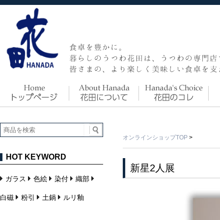
オンラインショップTOP
>
HOT KEYWORD
新星2人展
ガラス
色絵
染付
織部
白磁
粉引
土鍋
ルリ釉