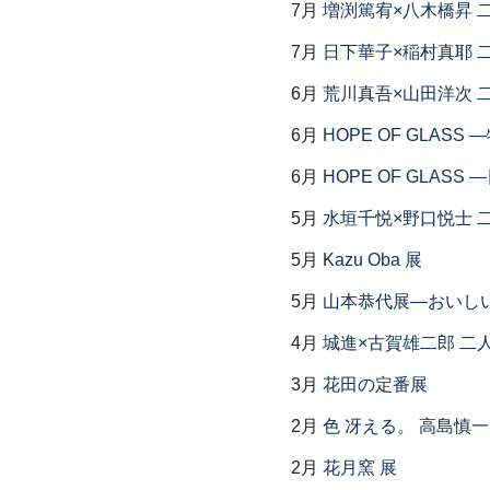
7月
増渕篤宥×八木橋昇 
7月
日下華子×稲村真耶 
6月
荒川真吾×山田洋次 
6月
HOPE OF GLAS
6月
HOPE OF GLAS
5月
水垣千悦×野口悦士 
5月
Kazu Oba 展
5月
山本恭代展―おいし
4月
城進×古賀雄二郎 二
3月
花田の定番展
2月
色 冴える。 高島慎
2月
花月窯 展