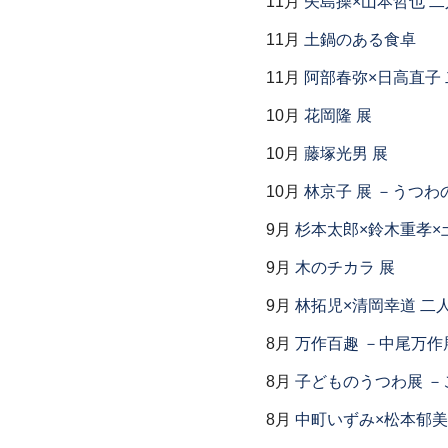
11月
矢島操×山本哲也 
11月
土鍋のある食卓
11月
阿部春弥×日高直子
10月
花岡隆 展
10月
藤塚光男 展
10月
林京子 展 －うつわ
9月
杉本太郎×鈴木重孝×
9月
木のチカラ 展
9月
林拓児×清岡幸道 二
8月
万作百趣 －中尾万作展
8月
子どものうつわ展 
8月
中町いずみ×松本郁美