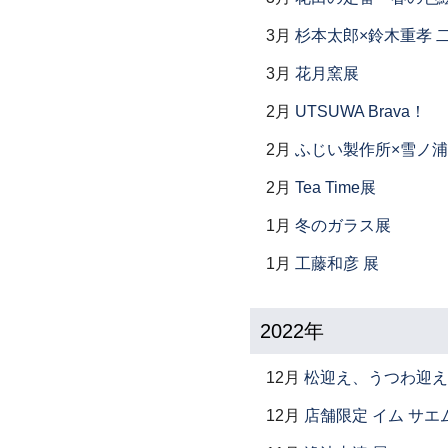
3月
杉本太郎×鈴木重孝 
3月
花月窯展
2月
UTSUWA Brava！
2月
ふじい製作所×雪ノ浦
2月
Tea Time展
1月
冬のガラス展
1月
工藤和彦 展
2022年
12月
松迎え、うつわ迎え
12月
店舗限定 イム サエム展 ―