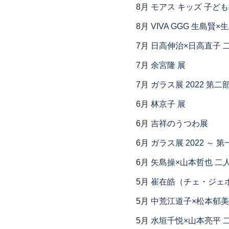
8月
モアス キッズ 子ど
8月
VIVA GGG 生島賢
7月
日高伸治×日高直子 
7月
余宮隆 展
7月
ガラス展 2022 第
6月
林京子 展
6月
吉祥のうつわ展
6月
ガラス展 2022 ～
6月
矢島操×山本哲也 二
5月
崔在皓（チェ・ジェホ
5月
中荒江道子×松本郁美
5月
水垣千悦×山本亮平 