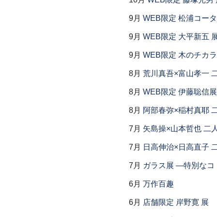
9月
WEB限定 松浦コー
9月
WEB限定 大平新五 
9月
WEB限定 木のチカ
8月
荒川真吾×富山孝一 
8月
WEB限定 伊藤聡信展
8月
阿部春弥×稲村真耶 
7月
矢島操×山本哲也 二
7月
日高伸治×日高直子 
7月
ガラス展 ―特別なコ
6月
万作百趣
6月
店舗限定 岸野寛 展