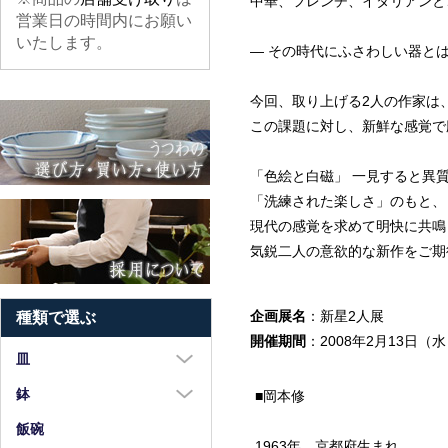
中華、フレンチ、イタリアンと
営業日の時間内にお願い
いたします。
― その時代にふさわしい器とは
今回、取り上げる2人の作家は
この課題に対し、新鮮な感覚で
「色絵と白磁」 一見すると異
「洗練された楽しさ」のもと、
現代の感覚を求めて明快に共鳴
気鋭二人の意欲的な新作をご期
企画展名
：新星2人展
種類で選ぶ
開催期間
：2008年2月13日（
皿
大皿（8寸以上）
鉢
■岡本修
中皿（5～7寸）
大鉢（8寸以上）
飯碗
1963年 京都府生まれ。