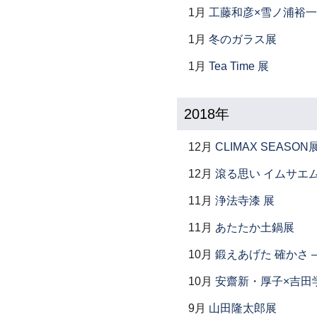
1月
工藤和彦×雪ノ浦裕一
1月
冬のガラス展
1月
Tea Time 展
2018年
12月
CLIMAX SEASON
12月
滾る思い イムサエ
11月
浄法寺漆 展
11月
あたたか土鍋展
10月
鍛えあげた 確かさ
10月
安齋新・厚子×吉田
9月
山田隆太郎展