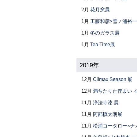
2月
花月窯展
1月
工藤和彦×雪ノ浦裕一
1月
冬のガラス展
1月
Tea Time展
2019年
12月
Climax Season 展
12月
満ちたりた佇まい イ
11月
浄法寺漆 展
11月
阿部慎太朗展
11月
松浦コータロー×ナ