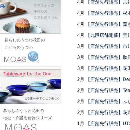
田中あい
中村一也
4月
【店舗先行販売】吉
花田オリジナル
松浦コータロー
山口硝子
iiDA Woodturning
ワダコーヘー
川村宏樹
志村睦彦
田中佐和子
中村幸一郎
羽生直記
松浦ナオコ
4月
【店舗先行販売】杉本
山口利枝
伊賀焼土楽
渡辺信史
幹山繁太
城進
谷口嘉
d.Tam 中村孝子/桃子
林京子
松葉勇輝
山崎葉
池島直人
4月
【店舗先行販売】蓋
渡邊心平
季更器窯
菅原博之
谷永太郎
中村智美
林拓児
松本郁美
山田洋次
池島仁美
岸野寛
4月
【九段店舗開催】荒
杉本太郎
田部桃子
中村真紀
原口潔
松本優樹
暮らしのうつわ花田の
山田隆太郎
生島賢
北野敏一（犀ノ音窯）
杉本寿樹
玉山保男
3月
【店舗先行販売】市
中山孝志
こどものうつわ
原田七重
松本良夫
山中恵介
生島明水
清岡幸道
鈴木亜以
田村悠
名古路英介
原田譲
3月
【店舗先行販売】取
三浦侑子
山本哲也
池田大介
日下華子
鈴木重孝
田沼英里
ななかまど
原光弘
水垣千悦
山本恭代
3月
【店舗先行販売】花
石川漆宝堂
葛和万紀
鈴木潤吾
崔在皓
西納三枝
日高伸治
水野克俊
山本亮平
石田誠
九谷青窯
2月
【店舗先行販売】Dear Lik
鈴木努
土屋伸顕
西山芳浩
日高直子
みずのみさ
Yu-ten
和泉良法
工藤和彦
鈴木涼子
2月
【店舗先行販売】Tea
滴生舎
野口悦士
ヒヅミ峠舎
光井威善
雪ノ浦裕一
市川知也
熊谷峻
須谷窯
土井康治朗
2月
【店舗先行販売】ふ
樋山真弓
三留舞
吉岡将弐
伊藤聡信
クラタペッパー
須原健夫
土井宏友
暮らしのうつわ花田の
平岡正弘
宮岡麻衣子
2月
【店舗先行販売】花
吉田学
伊藤孝英
小泉敦信
陶房独歩炎
福祉・介護用食器シリーズ
平林秀幸
宮崎孝彦
米満麻子
井銅心平
1月
【店舗先行販売】UTSU
こいずみみゆき
徳永遊心
廣野俊彦
三輪周太郎