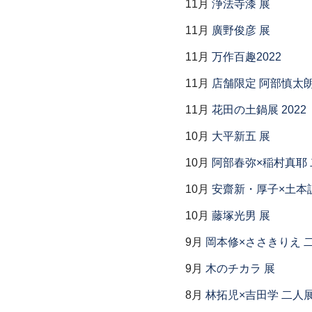
11月
浄法寺漆 展
11月
廣野俊彦 展
11月
万作百趣2022
11月
店舗限定 阿部慎太
11月
花田の土鍋展 2022
10月
大平新五 展
10月
阿部春弥×稲村真耶
10月
安齋新・厚子×土本
10月
藤塚光男 展
9月
岡本修×ささきりえ 
9月
木のチカラ 展
8月
林拓児×吉田学 二人