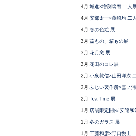
4月
城進×増渕篤宥 二人
4月
安部太一×藤崎均 二
4月
春の色絵 展
3月
蓋もの、箱もの展
3月
花月窯 展
3月
花田のコレ展
2月
小泉敦信×山田洋次 
2月
ふじい製作所×雪ノ浦
2月
Tea Time 展
1月
店舗限定開催 安達和
1月
冬のガラス 展
1月
工藤和彦×野口悦士 