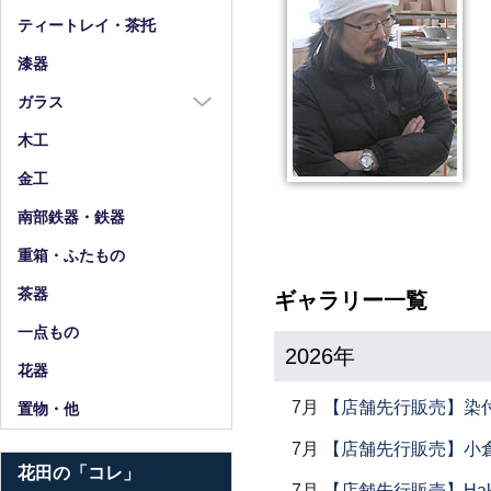
箸
ティートレイ・茶托
箸置
漆器
スプーン・フォーク
ガラス
小物
ガラス全商品
木工
グラス
金工
ガラス皿
南部鉄器・鉄器
ガラス鉢
重箱・ふたもの
ガラス小物・他
茶器
ギャラリー一覧
花器・ピッチャー
一点もの
2026年
花器
7月
【店舗先行販売】染
置物・他
7月
【店舗先行販売】小倉
花田の「コレ」
7月
【店舗先行販売】Haku