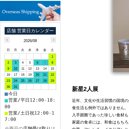
2026/08
日
月
火
水
木
金
土
1
2
3
4
5
6
7
8
9
10
11
12
13
14
15
16
17
18
19
20
21
22
23
24
25
26
27
28
29
30
31
新星2人展
■
今日
■
営業/平日12:00-18:
近年、文化や生活習慣の国境の
00
食生活も例外ではありません。
■
営業/土日祝12:00-1
入手困難であった珍しい食材も
7:00
家庭の食卓には、和食はもちろ
※商品の
店舗受け取り
は