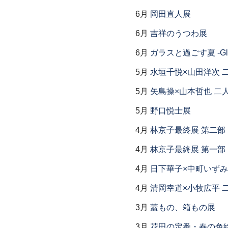
6月
岡田直人展
6月
吉祥のうつわ展
6月
ガラスと過ごす夏 -Glas
5月
水垣千悦×山田洋次 
5月
矢島操×山本哲也 二
5月
野口悦士展
4月
林京子最終展 第二
4月
林京子最終展 第一部「Th
4月
日下華子×中町いずみ
4月
清岡幸道×小牧広平 
3月
蓋もの、箱もの展
3月
花田の定番・春の色