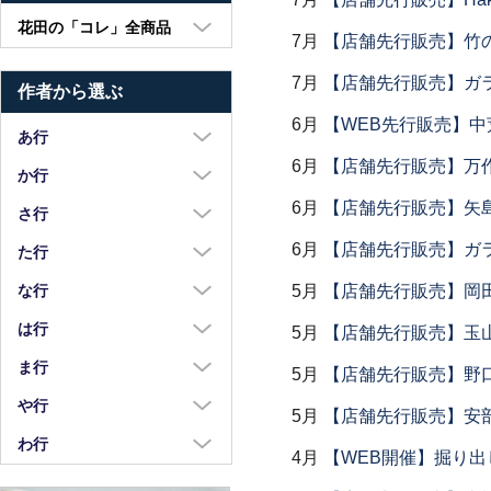
花田の「コレ」全商品
7月
【店舗先行販売】竹
大皿・中皿・小皿
7月
【店舗先行販売】ガラス
作者から選ぶ
鉢・湯呑・カップ
6月
【WEB先行販売】中
汁椀・土鍋・折敷
あ行
6月
【店舗先行販売】万作
小物・カトラリー
浅野奈生
か行
6月
【店舗先行販売】矢
苧野直樹
蠣崎マコト
さ行
安達和治
葛西国太郎
6月
【店舗先行販売】ガラス
坂本達哉
た行
阿部慎太朗
葛西義信
佐川岳彦
高島慎一
5月
【店舗先行販売】岡
な行
安部太一
Kazu Oba
佐々木暢子
高木剛
中荒江道子
は行
5月
【店舗先行販売】玉山
阿部春弥・みか
金津沙矢香
ささきりえ
瀧田操
中尾万作
橋村大作
ま行
5月
【店舗先行販売】野
荒川真吾
釜定
佐藤綾子
竹中悠記
中川紀夫
長谷川由香
前田麻美
や行
荒賀文成
5月
【店舗先行販売】安部
河上智美
佐藤佳成
竹俣勇壱
長倉研
畑中篤
正木春蔵
八木橋昇
わ行
有馬和博
川合孝知
重田良古
4月
【WEB開催】掘り出
タジェール・デ・マエダ
中町いずみ
花岡隆
増渕篤宥
矢島操
安齋新・厚子
鷲塚貴紀
川辺忠
島田まるみ