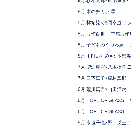
9月
杉本太郎×鈴木重孝×
9月
木のチカラ 展
9月
林拓児×清岡幸道 二
8月
万作百趣 －中尾万作展
8月
子どものうつわ展 
8月
中町いずみ×松本郁美
7月
増渕篤宥×八木橋昇 
7月
日下華子×稲村真耶 
6月
荒川真吾×山田洋次 
6月
HOPE OF GLAS
6月
HOPE OF GLAS
5月
水垣千悦×野口悦士 