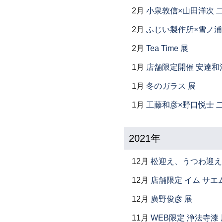
2月
小泉敦信×山田洋次 
2月
ふじい製作所×雪ノ浦
2月
Tea Time 展
1月
店舗限定開催 安達和
1月
冬のガラス 展
1月
工藤和彦×野口悦士 
2021年
12月
松迎え、うつわ迎え
12月
店舗限定 イム サエム展
12月
廣野俊彦 展
11月
WEB限定 浄法寺漆 