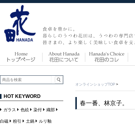
オンラインショップTOP
>
HOT KEYWORD
春一番、林京子。
ガラス
色絵
染付
織部
白磁
粉引
土鍋
ルリ釉