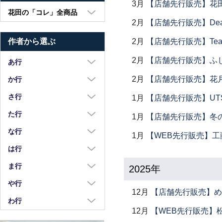
3月
【店舗先行販売】花
花田の「コレ」全商品
2月
【店舗先行販売】Dear Lik
大皿・中皿・小皿
2月
【店舗先行販売】Tea
作者から選ぶ
鉢・湯呑・カップ
汁椀・土鍋・折敷
2月
【店舗先行販売】ふ
あ行
小物・カトラリー
浅野奈生
2月
【店舗先行販売】花
か行
苧野直樹
蠣崎マコト
さ行
1月
【店舗先行販売】UTSU
安達和治
葛西国太郎
坂本達哉
た行
1月
【店舗先行販売】冬
阿部慎太朗
葛西義信
佐川岳彦
高島慎一
な行
1月
【WEB先行販売】工
安部太一
Kazu Oba
佐々木暢子
高木剛
中荒江道子
は行
阿部春弥・みか
金津沙矢香
ささきりえ
瀧田操
中尾万作
橋村大作
ま行
2025年
荒川真吾
釜定
佐藤綾子
竹中悠記
中川紀夫
長谷川由香
前田麻美
や行
荒賀文成
河上智美
佐藤佳成
12月
【店舗先行販売】め
竹俣勇壱
長倉研
畑中篤
正木春蔵
八木橋昇
わ行
有馬和博
川合孝知
重田良古
タジェール・デ・マエダ
中町いずみ
12月
【WEB先行販売】
花岡隆
増渕篤宥
矢島操
安齋新・厚子
鷲塚貴紀
川辺忠
島田まるみ