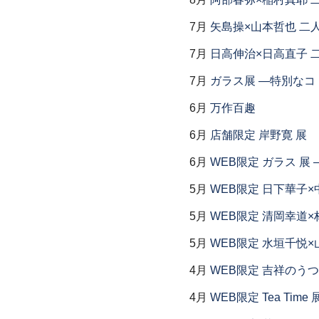
7月
矢島操×山本哲也 二
7月
日高伸治×日高直子 
7月
ガラス展 ―特別なコ
6月
万作百趣
6月
店舗限定 岸野寛 展
6月
WEB限定 ガラス 展
5月
WEB限定 日下華子×
5月
WEB限定 清岡幸道×
5月
WEB限定 水垣千悦×
4月
WEB限定 吉祥のうつ
4月
WEB限定 Tea Time 