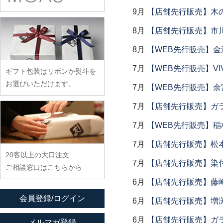
余宮隆
稲村真耶
古賀雄二郎
戸田文浩
9月
【店舗先行販売】木
廣政毅
武者千夏子
イム サエム
枯白 乾喬彰
富山孝一
ふじい製作所
8月
【店舗先行販売】市川
武曽健一
イレヤガラス
小寺暁洋
土本訓寛・土本久美子
藤崎均
村田森
8月
【WEB先行販売】金
岩舘隆（浄法寺）
小西晃
藤田永子
村田菜穂美
岩永浩
小林巧征
7月
【WEB先行販売】VI
ギフト包装はリボンか熨斗を
藤塚光男
木工ヤマニ
臼田けい子
小牧広平
お選びいただけます。
7月
【WEB先行販売】余
古川桜
森康一朗
海野裕
近藤亮介
文吉窯
7月
【店舗先行販売】ガラス
森知恵子
浦陽子
ほたる窯
森悠紀子
7月
【WEB先行販売】稲
遠藤マサヒロ
堀畑蘭
森下綾
大井寛史
7月
【店舗先行販売】松
20客以上の大口注文
大久保公太郎
7月
【店舗先行販売】染
ご相談窓口はこちらから
大沢和義
6月
【店舗先行販売】藤崎
大平新五
会員登録/ログイン
6月
【店舗先行販売】増
大前史
大和田友香
6月
【店舗先行販売】ガラス
メルマガ登録