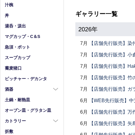
小皿（4寸以下）
中鉢（5～7寸）
汁椀
豆皿
小鉢（4寸以下）
ギャラリー一覧
丼
湯呑・汲出
2026年
マグカップ・C＆S
7月
【店舗先行販売】染
急須・ポット
7月
【店舗先行販売】小倉
スープカップ
7月
【店舗先行販売】Haku
蕎麦猪口
7月
【店舗先行販売】竹
ピッチャー・デカンタ
7月
【店舗先行販売】ガラス
酒器
酒器全商品
土鍋・耐熱皿
6月
【WEB先行販売】中
徳利
オーブン皿・グラタン皿
6月
【店舗先行販売】万作
盃・ぐい呑み
カトラリー
6月
【店舗先行販売】矢
片口
カトラリー全商品
折敷
6月
【店舗先行販売】ガラス