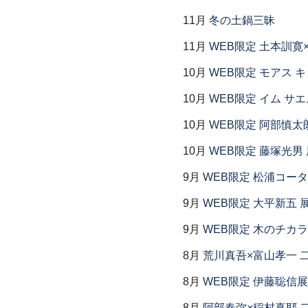
11月
冬の土鍋三昧
11月
WEB限定 土本訓寛
10月
WEB限定 モアス 
10月
WEB限定 イム サエ
10月
WEB限定 阿部慎太
10月
WEB限定 藤塚光男 
9月
WEB限定 松浦コー
9月
WEB限定 大平新五 
9月
WEB限定 木のチカ
8月
荒川真吾×富山孝一 
8月
WEB限定 伊藤聡信展
8月
阿部春弥×稲村真耶 