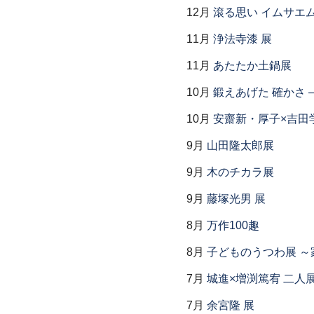
12月
滾る思い イムサエ
11月
浄法寺漆 展
11月
あたたか土鍋展
10月
鍛えあげた 確かさ
10月
安齋新・厚子×吉田
9月
山田隆太郎展
9月
木のチカラ展
9月
藤塚光男 展
8月
万作100趣
8月
子どものうつわ展 
7月
城進×増渕篤宥 二人
7月
余宮隆 展