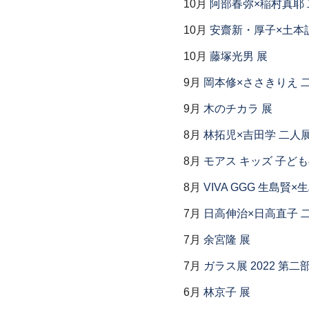
10月
阿部春弥×稲村真耶
10月
安齋新・厚子×土本
10月
藤塚光男 展
9月
岡本修×ささきりえ 
9月
木のチカラ 展
8月
林拓児×吉田学 二人
8月
モアス キッズ 子ど
8月
VIVA GGG 生島賢
7月
日高伸治×日高直子 
7月
余宮隆 展
7月
ガラス展 2022 第
6月
林京子 展