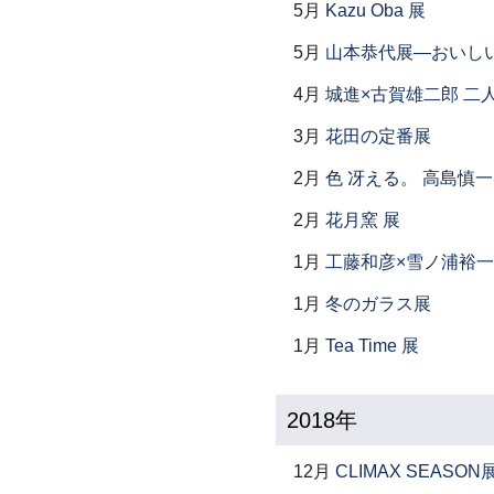
5月
Kazu Oba 展
5月
山本恭代展―おいし
4月
城進×古賀雄二郎 二
3月
花田の定番展
2月
色 冴える。 高島慎
2月
花月窯 展
1月
工藤和彦×雪ノ浦裕一
1月
冬のガラス展
1月
Tea Time 展
2018年
12月
CLIMAX SEASON