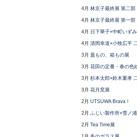
4月
林京子最終展 第二
4月
林京子最終展 第一部「Th
4月
日下華子×中町いずみ
4月
清岡幸道×小牧広平 
3月
蓋もの、箱もの展
3月
花田の定番・春の色
3月
杉本太郎×鈴木重孝 
3月
花月窯展
2月
UTSUWA Brava！
2月
ふじい製作所×雪ノ浦
2月
Tea Time展
1月
冬のガラス展