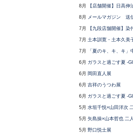
8月
【店舗開催】日高伸治
8月
メールマガジン 送
7月
【九段店舗開催】染
7月
土本訓寛・土本久美子
7月
「夏のキ、キ、キ」中
6月
ガラスと過ごす夏 -Glas
6月
岡田直人展
6月
吉祥のうつわ展
6月
ガラスと過ごす夏 -Glas
5月
水垣千悦×山田洋次 
5月
矢島操×山本哲也 二
5月
野口悦士展