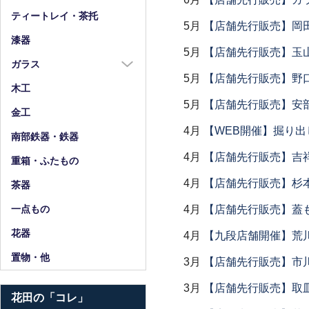
箸
ティートレイ・茶托
5月
【店舗先行販売】岡
箸置
漆器
5月
【店舗先行販売】玉山
スプーン・フォーク
ガラス
小物
5月
【店舗先行販売】野
ガラス全商品
木工
5月
【店舗先行販売】安部
グラス
金工
ガラス皿
4月
【WEB開催】掘り出
南部鉄器・鉄器
ガラス鉢
4月
【店舗先行販売】吉
重箱・ふたもの
ガラス小物・他
4月
【店舗先行販売】杉本
茶器
花器・ピッチャー
4月
【店舗先行販売】蓋
一点もの
花器
4月
【九段店舗開催】荒
置物・他
3月
【店舗先行販売】市
3月
【店舗先行販売】取
花田の「コレ」