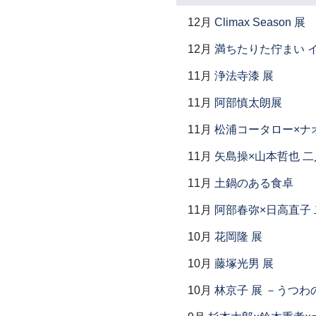
12月
Climax Season 展
12月
満ちたりた佇まい イ
11月
浄法寺漆 展
11月
阿部慎太朗展
11月
松浦コータロー×ナ
11月
矢島操×山本哲也 
11月
土鍋のある食卓
11月
阿部春弥×日高直子
10月
花岡隆 展
10月
藤塚光男 展
10月
林京子 展 －うつわ