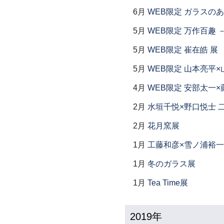
6月
WEB限定 ガラスの
5月
WEB限定 万作百趣 －
5月
WEB限定 崔在皓 展
5月
WEB限定 山本亮平×
4月
WEB限定 安部太一×
2月
水垣千悦×野口悦士 
2月
花月窯展
1月
工藤和彦×雪ノ浦裕一
1月
冬のガラス展
1月
Tea Time展
2019年