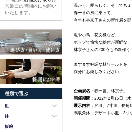
温かく、愛らしく、そしてちょ
営業日の時間内にお願い
いたします。
春一番の風に乗って、
今年も林京子さんの新作展を開
魚や小鳥、花文様など、
ポップで愉快な絵付が新鮮な、
林京子さんの200点もの新作う
ますます好調な林ワールドを、
存分にお楽しみください。
企画展名
：春一番、林京子。
種類で選ぶ
開催期間
：2012年2月15日（
展示内容
：尺皿、7寸皿、長角
皿
隅取角鉢、デザート小皿、3寸
大皿（8寸以上）
鉢
中皿（5～7寸）
大鉢（8寸以上）
飯碗