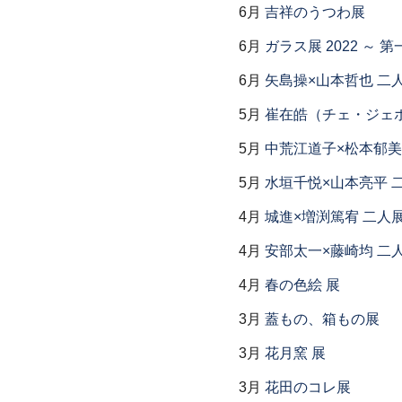
6月
吉祥のうつわ展
6月
ガラス展 2022 ～
6月
矢島操×山本哲也 二
5月
崔在皓（チェ・ジェホ
5月
中荒江道子×松本郁美
5月
水垣千悦×山本亮平 
4月
城進×増渕篤宥 二人
4月
安部太一×藤崎均 二
4月
春の色絵 展
3月
蓋もの、箱もの展
3月
花月窯 展
3月
花田のコレ展