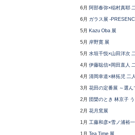
6月
阿部春弥×稲村真耶 
6月
ガラス展 -PRESENCE
5月
Kazu Oba 展
5月
岸野寛 展
5月
水垣千悦×山田洋次 
4月
伊藤聡信×岡田直人 
4月
清岡幸道×林拓児 二
3月
花田の定番展 ～選
2月
団欒のとき 林京子 
2月
花月窯展
1月
工藤和彦×雪ノ浦裕一
1月
Tea Time 展