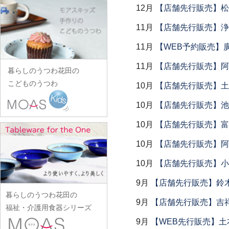
田中あい
中村一也
花田オリジナル
松浦コータロー
12月
【店舗先行販売】松
山口硝子
iiDA Woodturning
ワダコーヘー
川村宏樹
志村睦彦
田中佐和子
中村幸一郎
羽生直記
松浦ナオコ
山口利枝
伊賀焼土楽
渡辺信史
11月
【店舗先行販売】浄
幹山繁太
城進
谷口嘉
d.Tam 中村孝子/桃子
林京子
松葉勇輝
山崎葉
池島直人
渡邊心平
季更器窯
菅原博之
11月
【WEB予約販売】
谷永太郎
中村智美
林拓児
松本郁美
山田洋次
池島仁美
岸野寛
杉本太郎
田部桃子
11月
【店舗先行販売】阿
中村真紀
原口潔
松本優樹
暮らしのうつわ花田の
山田隆太郎
生島賢
北野敏一（犀ノ音窯）
杉本寿樹
玉山保男
中山孝志
こどものうつわ
原田七重
10月
【店舗先行販売】土鍋
松本良夫
山中恵介
生島明水
清岡幸道
鈴木亜以
田村悠
名古路英介
原田譲
三浦侑子
山本哲也
10月
【店舗先行販売】池
池田大介
日下華子
鈴木重孝
田沼英里
ななかまど
原光弘
水垣千悦
山本恭代
石川漆宝堂
葛和万紀
10月
【店舗先行販売】富
鈴木潤吾
崔在皓
西納三枝
日高伸治
水野克俊
山本亮平
石田誠
九谷青窯
鈴木努
土屋伸顕
10月
【店舗先行販売】阿
西山芳浩
日高直子
みずのみさ
Yu-ten
和泉良法
工藤和彦
鈴木涼子
滴生舎
野口悦士
10月
【店舗先行販売】小
ヒヅミ峠舎
光井威善
雪ノ浦裕一
市川知也
熊谷峻
須谷窯
土井康治朗
樋山真弓
三留舞
9月
【店舗先行販売】鈴木
吉岡将弐
伊藤聡信
クラタペッパー
須原健夫
土井宏友
暮らしのうつわ花田の
平岡正弘
宮岡麻衣子
吉田学
伊藤孝英
9月
【店舗先行販売】吉
小泉敦信
陶房独歩炎
福祉・介護用食器シリーズ
平林秀幸
宮崎孝彦
米満麻子
井銅心平
こいずみみゆき
9月
【WEB先行販売】土
徳永遊心
廣野俊彦
三輪周太郎