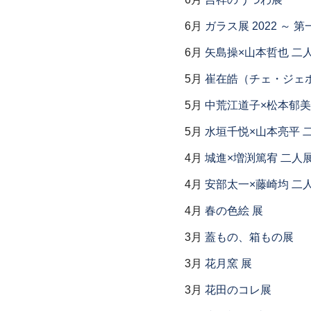
6月
ガラス展 2022 ～
6月
矢島操×山本哲也 二
5月
崔在皓（チェ・ジェホ
5月
中荒江道子×松本郁美
5月
水垣千悦×山本亮平 
4月
城進×増渕篤宥 二人
4月
安部太一×藤崎均 二
4月
春の色絵 展
3月
蓋もの、箱もの展
3月
花月窯 展
3月
花田のコレ展