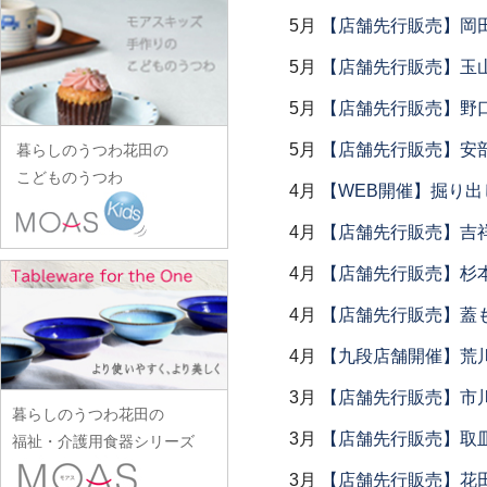
田中あい
中村一也
花田オリジナル
松浦コータロー
山口硝子
iiDA Woodturning
ワダコーヘー
5月
【店舗先行販売】岡
川村宏樹
志村睦彦
田中佐和子
中村幸一郎
羽生直記
松浦ナオコ
山口利枝
伊賀焼土楽
渡辺信史
幹山繁太
城進
5月
【店舗先行販売】玉山
谷口嘉
d.Tam 中村孝子/桃子
林京子
松葉勇輝
山崎葉
池島直人
渡邊心平
季更器窯
菅原博之
谷永太郎
中村智美
5月
【店舗先行販売】野
林拓児
松本郁美
山田洋次
池島仁美
岸野寛
杉本太郎
田部桃子
中村真紀
原口潔
5月
【店舗先行販売】安部
松本優樹
暮らしのうつわ花田の
山田隆太郎
生島賢
北野敏一（犀ノ音窯）
杉本寿樹
玉山保男
中山孝志
こどものうつわ
原田七重
松本良夫
山中恵介
4月
【WEB開催】掘り出
生島明水
清岡幸道
鈴木亜以
田村悠
名古路英介
原田譲
三浦侑子
山本哲也
池田大介
日下華子
4月
【店舗先行販売】吉
鈴木重孝
田沼英里
ななかまど
原光弘
水垣千悦
山本恭代
石川漆宝堂
葛和万紀
鈴木潤吾
崔在皓
4月
【店舗先行販売】杉本
西納三枝
日高伸治
水野克俊
山本亮平
石田誠
九谷青窯
鈴木努
土屋伸顕
西山芳浩
日高直子
4月
【店舗先行販売】蓋
みずのみさ
Yu-ten
和泉良法
工藤和彦
鈴木涼子
滴生舎
野口悦士
ヒヅミ峠舎
光井威善
4月
【九段店舗開催】荒
雪ノ浦裕一
市川知也
熊谷峻
須谷窯
土井康治朗
樋山真弓
三留舞
吉岡将弐
伊藤聡信
3月
【店舗先行販売】市
クラタペッパー
須原健夫
土井宏友
暮らしのうつわ花田の
平岡正弘
宮岡麻衣子
吉田学
伊藤孝英
小泉敦信
3月
【店舗先行販売】取
陶房独歩炎
福祉・介護用食器シリーズ
平林秀幸
宮崎孝彦
米満麻子
井銅心平
こいずみみゆき
徳永遊心
3月
【店舗先行販売】花
廣野俊彦
三輪周太郎