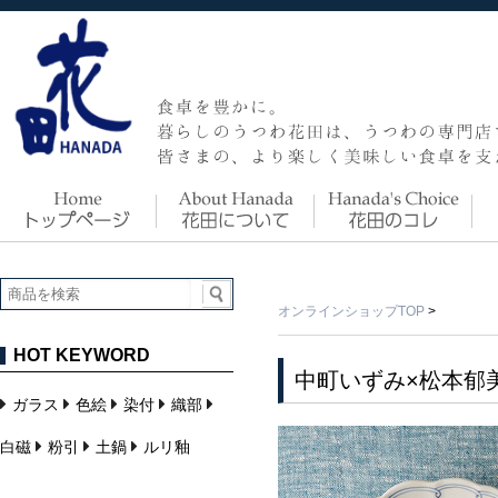
オンラインショップTOP
>
HOT KEYWORD
中町いずみ×松本郁
ガラス
色絵
染付
織部
白磁
粉引
土鍋
ルリ釉