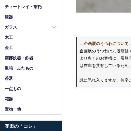
箸
ティートレイ・茶托
箸置
漆器
スプーン・フォーク
ガラス
小物
ガラス全商品
木工
―企画展のうつわについて
グラス
金工
企画展のうつわは九段店舗
ガラス皿
南部鉄器・鉄器
より多くのお客様に、展覧
ガラス鉢
は在庫を共有しているため
重箱・ふたもの
ガラス小物・他
茶器
誠に恐れ入りますが、何卒
花器・ピッチャー
一点もの
花器
置物・他
花田の「コレ」