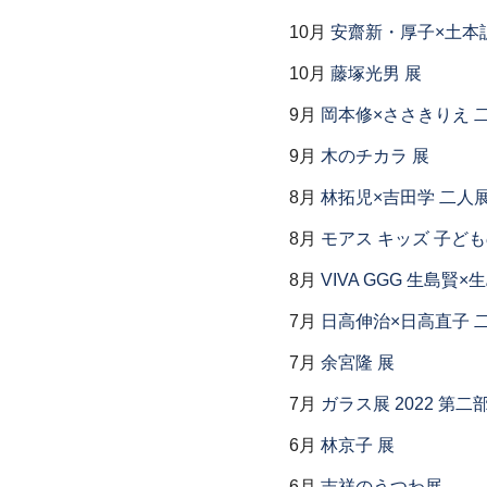
10月
安齋新・厚子×土本
10月
藤塚光男 展
9月
岡本修×ささきりえ 
9月
木のチカラ 展
8月
林拓児×吉田学 二人
8月
モアス キッズ 子ど
8月
VIVA GGG 生島賢
7月
日高伸治×日高直子 
7月
余宮隆 展
7月
ガラス展 2022 第
6月
林京子 展
6月
吉祥のうつわ展