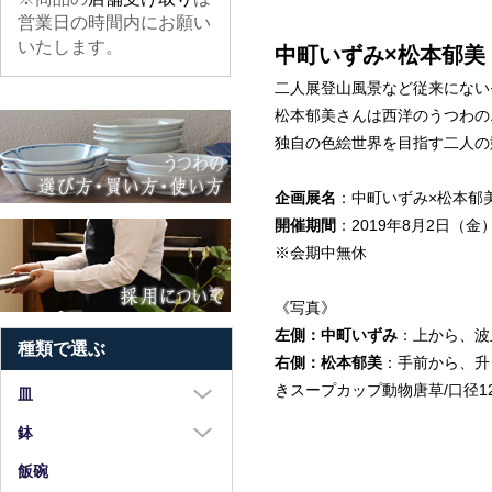
営業日の時間内にお願い
いたします。
中町いずみ×松本郁美
二人展登山風景など従来にない
松本郁美さんは西洋のうつわの
独自の色絵世界を目指す二人の
企画展名
：中町いずみ×松本郁
開催期間
：2019年8月2日（金
※会期中無休
《写真》
左側：中町いずみ
：上から、波皿 
種類で選ぶ
右側：松本郁美
：手前から、升（
きスープカップ動物唐草/口径12
皿
大皿（8寸以上）
鉢
中皿（5～7寸）
大鉢（8寸以上）
飯碗