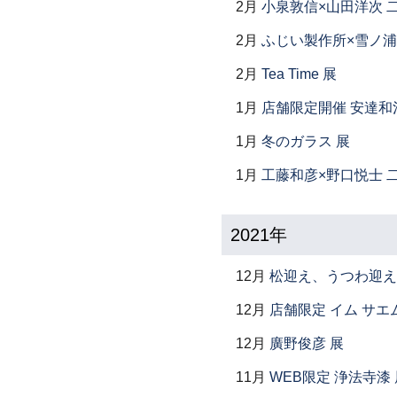
2月
小泉敦信×山田洋次 
2月
ふじい製作所×雪ノ浦
2月
Tea Time 展
1月
店舗限定開催 安達和
1月
冬のガラス 展
1月
工藤和彦×野口悦士 
2021年
12月
松迎え、うつわ迎え
12月
店舗限定 イム サエム展
12月
廣野俊彦 展
11月
WEB限定 浄法寺漆 