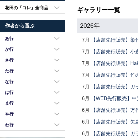
花田の「コレ」全商品
ギャラリー一覧
大皿・中皿・小皿
2026年
作者から選ぶ
鉢・湯呑・カップ
汁椀・土鍋・折敷
あ行
7月
【店舗先行販売】染
小物・カトラリー
浅野奈生
か行
7月
【店舗先行販売】小倉
苧野直樹
蠣崎マコト
さ行
7月
【店舗先行販売】Haku
安達和治
葛西国太郎
坂本達哉
た行
7月
【店舗先行販売】竹
阿部慎太朗
葛西義信
佐川岳彦
高島慎一
な行
7月
【店舗先行販売】ガラス
安部太一
Kazu Oba
佐々木暢子
高木剛
中荒江道子
は行
阿部春弥・みか
金津沙矢香
6月
【WEB先行販売】中
ささきりえ
瀧田操
中尾万作
橋村大作
ま行
荒川真吾
釜定
佐藤綾子
竹中悠記
6月
【店舗先行販売】万作
中川紀夫
長谷川由香
前田麻美
や行
荒賀文成
河上智美
佐藤佳成
竹俣勇壱
長倉研
6月
【店舗先行販売】矢
畑中篤
正木春蔵
八木橋昇
わ行
有馬和博
川合孝知
重田良古
タジェール・デ・マエダ
中町いずみ
花岡隆
増渕篤宥
6月
【店舗先行販売】ガラス
矢島操
安齋新・厚子
鷲塚貴紀
川辺忠
島田まるみ