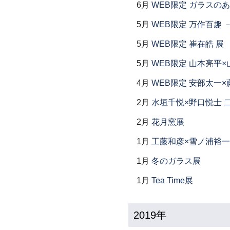
6月
WEB限定 ガラスの
5月
WEB限定 万作百趣 －
5月
WEB限定 崔在皓 展
5月
WEB限定 山本亮平×
4月
WEB限定 安部太一×
2月
水垣千悦×野口悦士 
2月
花月窯展
1月
工藤和彦×雪ノ浦裕一
1月
冬のガラス展
1月
Tea Time展
2019年