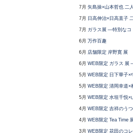
7月
矢島操×山本哲也 二
7月
日高伸治×日高直子 
7月
ガラス展 ―特別なコ
6月
万作百趣
6月
店舗限定 岸野寛 展
6月
WEB限定 ガラス 展
5月
WEB限定 日下華子×
5月
WEB限定 清岡幸道×
5月
WEB限定 水垣千悦×
4月
WEB限定 吉祥のうつ
4月
WEB限定 Tea Time 
3月
WEB限定 花田のコ