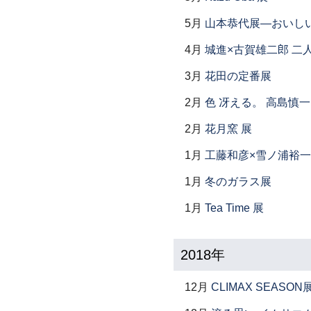
5月
山本恭代展―おいし
4月
城進×古賀雄二郎 二
3月
花田の定番展
2月
色 冴える。 高島慎
2月
花月窯 展
1月
工藤和彦×雪ノ浦裕一
1月
冬のガラス展
1月
Tea Time 展
2018年
12月
CLIMAX SEASON