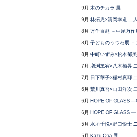
9月
木のチカラ 展
9月
林拓児×清岡幸道 二
8月
万作百趣 －中尾万作展
8月
子どものうつわ展 
8月
中町いずみ×松本郁美
7月
増渕篤宥×八木橋昇 
7月
日下華子×稲村真耶 
6月
荒川真吾×山田洋次 
6月
HOPE OF GLAS
6月
HOPE OF GLAS
5月
水垣千悦×野口悦士 
5月
Kazu Oba 展