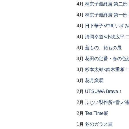
4月
林京子最終展 第二
4月
林京子最終展 第一部「Th
4月
日下華子×中町いずみ
4月
清岡幸道×小牧広平 
3月
蓋もの、箱もの展
3月
花田の定番・春の色
3月
杉本太郎×鈴木重孝 
3月
花月窯展
2月
UTSUWA Brava！
2月
ふじい製作所×雪ノ浦
2月
Tea Time展
1月
冬のガラス展