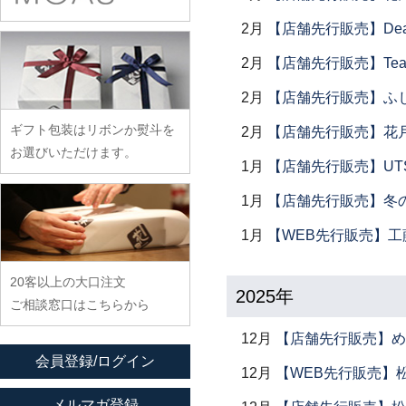
余宮隆
稲村真耶
古賀雄二郎
戸田文浩
廣政毅
武者千夏子
2月
【店舗先行販売】Dear Lik
イム サエム
枯白 乾喬彰
富山孝一
ふじい製作所
武曽健一
イレヤガラス
2月
【店舗先行販売】Tea
小寺暁洋
土本訓寛・土本久美子
藤崎均
村田森
岩舘隆（浄法寺）
小西晃
2月
【店舗先行販売】ふ
藤田永子
村田菜穂美
岩永浩
小林巧征
ギフト包装はリボンか熨斗を
2月
【店舗先行販売】花
藤塚光男
木工ヤマニ
臼田けい子
小牧広平
お選びいただけます。
古川桜
1月
【店舗先行販売】UTSU
森康一朗
海野裕
近藤亮介
文吉窯
森知恵子
1月
【店舗先行販売】冬
浦陽子
ほたる窯
森悠紀子
遠藤マサヒロ
1月
【WEB先行販売】工
堀畑蘭
森下綾
大井寛史
20客以上の大口注文
大久保公太郎
2025年
ご相談窓口はこちらから
大沢和義
12月
【店舗先行販売】め
大平新五
会員登録/ログイン
大前史
12月
【WEB先行販売】
大和田友香
メルマガ登録