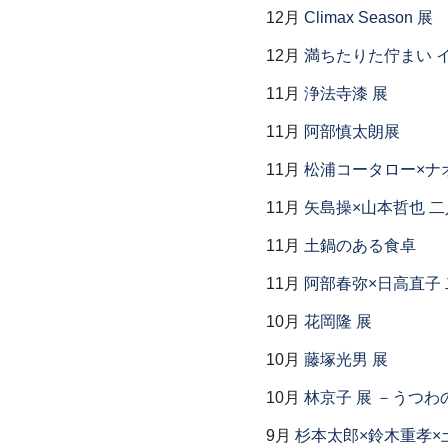
12月
Climax Season 展
12月
満ちたりた佇まい イ
11月
浄法寺漆 展
11月
阿部慎太朗展
11月
松浦コータロー×ナ
11月
矢島操×山本哲也 
11月
土鍋のある食卓
11月
阿部春弥×日高直子
10月
花岡隆 展
10月
藤塚光男 展
10月
林京子 展 －うつわ
9月
杉本太郎×鈴木重孝×