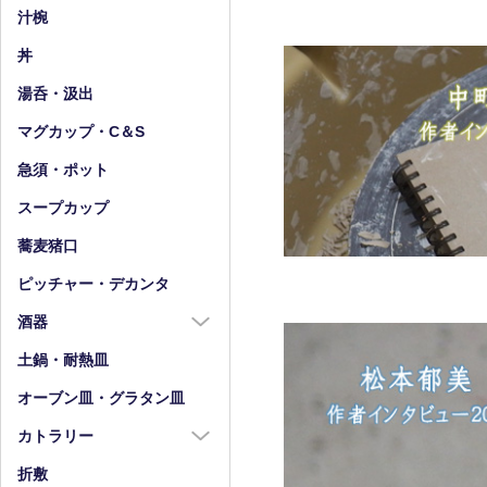
小皿（4寸以下）
中鉢（5～7寸）
汁椀
豆皿
小鉢（4寸以下）
丼
湯呑・汲出
マグカップ・C＆S
急須・ポット
スープカップ
蕎麦猪口
ピッチャー・デカンタ
酒器
酒器全商品
土鍋・耐熱皿
徳利
オーブン皿・グラタン皿
盃・ぐい呑み
カトラリー
片口
カトラリー全商品
折敷