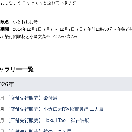
とおしむように ゆっくりと流れていきます
画展名
：いとおしむ時
催期間
：2014年12月1日（月）～ 12月7日（日）午前10時30分～午後7
真
：染付割取花と小鳥文高台 径27㎝×高7㎝
ャラリー一覧
026年
7月
【店舗先行販売】染付展
7月
【店舗先行販売】小倉広太郎×松葉勇輝 二人展
7月
【店舗先行販売】Hakuji Tao 崔在皓展
7月
【店舗先行販売】竹のしごと展