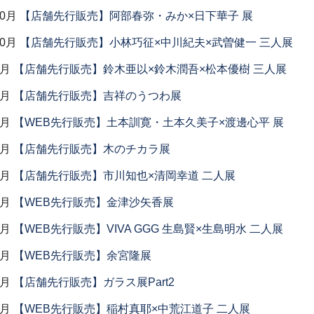
10月
【店舗先行販売】阿部春弥・みか×日下華子 展
10月
【店舗先行販売】小林巧征×中川紀夫×武曽健一 三人展
9月
【店舗先行販売】鈴木亜以×鈴木潤吾×松本優樹 三人展
9月
【店舗先行販売】吉祥のうつわ展
9月
【WEB先行販売】土本訓寛・土本久美子×渡邊心平 展
9月
【店舗先行販売】木のチカラ展
8月
【店舗先行販売】市川知也×清岡幸道 二人展
8月
【WEB先行販売】金津沙矢香展
7月
【WEB先行販売】VIVA GGG 生島賢×生島明水 二人展
7月
【WEB先行販売】余宮隆展
7月
【店舗先行販売】ガラス展Part2
7月
【WEB先行販売】稲村真耶×中荒江道子 二人展