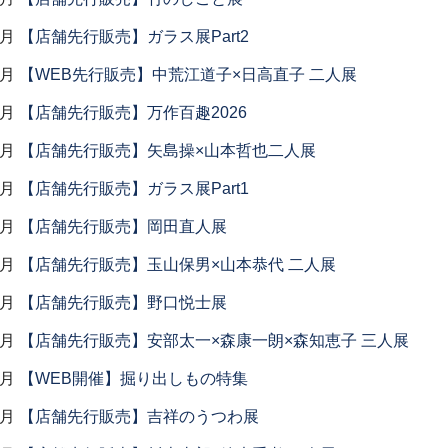
7月
【店舗先行販売】ガラス展Part2
6月
【WEB先行販売】中荒江道子×日高直子 二人展
6月
【店舗先行販売】万作百趣2026
6月
【店舗先行販売】矢島操×山本哲也二人展
6月
【店舗先行販売】ガラス展Part1
5月
【店舗先行販売】岡田直人展
5月
【店舗先行販売】玉山保男×山本恭代 二人展
5月
【店舗先行販売】野口悦士展
5月
【店舗先行販売】安部太一×森康一朗×森知恵子 三人展
4月
【WEB開催】掘り出しもの特集
4月
【店舗先行販売】吉祥のうつわ展