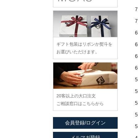
余宮隆
稲村真耶
古賀雄二郎
戸田文浩
廣政毅
武者千夏子
イム サエム
枯白 乾喬彰
富山孝一
ふじい製作所
武曽健一
イレヤガラス
小寺暁洋
土本訓寛・土本久美子
藤崎均
村田森
岩舘隆（浄法寺）
小西晃
藤田永子
村田菜穂美
岩永浩
小林巧征
ギフト包装はリボンか熨斗を
藤塚光男
木工ヤマニ
臼田けい子
小牧広平
お選びいただけます。
古川桜
森康一朗
海野裕
近藤亮介
文吉窯
森知恵子
浦陽子
ほたる窯
森悠紀子
遠藤マサヒロ
堀畑蘭
森下綾
大井寛史
20客以上の大口注文
大久保公太郎
ご相談窓口はこちらから
大沢和義
大平新五
会員登録/ログイン
大前史
大和田友香
メルマガ登録