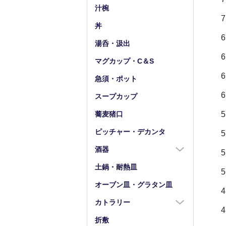
小皿（4寸以下）
中鉢（5～7寸）
汁椀
豆皿
小鉢（4寸以下）
丼
湯呑・汲出
マグカップ・C＆S
急須・ポット
スープカップ
蕎麦猪口
ピッチャー・デカンタ
酒器
酒器全商品
土鍋・耐熱皿
徳利
オーブン皿・グラタン皿
盃・ぐい呑み
カトラリー
片口
カトラリー全商品
折敷