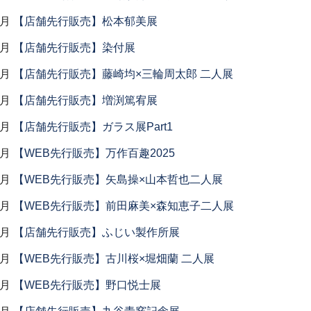
7月
【店舗先行販売】松本郁美展
7月
【店舗先行販売】染付展
6月
【店舗先行販売】藤崎均×三輪周太郎 二人展
6月
【店舗先行販売】増渕篤宥展
6月
【店舗先行販売】ガラス展Part1
6月
【WEB先行販売】万作百趣2025
5月
【WEB先行販売】矢島操×山本哲也二人展
5月
【WEB先行販売】前田麻美×森知恵子二人展
5月
【店舗先行販売】ふじい製作所展
5月
【WEB先行販売】古川桜×堀畑蘭 二人展
5月
【WEB先行販売】野口悦士展