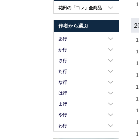
花田の「コレ」全商品
大皿・中皿・小皿
2
作者から選ぶ
鉢・湯呑・カップ
汁椀・土鍋・折敷
あ行
小物・カトラリー
浅野奈生
か行
苧野直樹
蠣崎マコト
さ行
安達和治
葛西国太郎
坂本達哉
た行
阿部慎太朗
葛西義信
佐川岳彦
高島慎一
な行
安部太一
Kazu Oba
佐々木暢子
高木剛
中荒江道子
は行
阿部春弥・みか
金津沙矢香
ささきりえ
瀧田操
中尾万作
橋村大作
ま行
荒川真吾
釜定
佐藤綾子
竹中悠記
中川紀夫
長谷川由香
前田麻美
や行
荒賀文成
河上智美
佐藤佳成
竹俣勇壱
長倉研
畑中篤
正木春蔵
八木橋昇
わ行
有馬和博
川合孝知
重田良古
タジェール・デ・マエダ
中町いずみ
花岡隆
増渕篤宥
矢島操
安齋新・厚子
鷲塚貴紀
川辺忠
島田まるみ