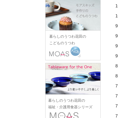
田中あい
中村一也
花田オリジナル
松浦コータロー
山口硝子
iiDA Woodturning
ワダコーヘー
川村宏樹
志村睦彦
田中佐和子
中村幸一郎
羽生直記
松浦ナオコ
山口利枝
伊賀焼土楽
渡辺信史
幹山繁太
城進
谷口嘉
d.Tam 中村孝子/桃子
林京子
松葉勇輝
山崎葉
池島直人
渡邊心平
季更器窯
菅原博之
谷永太郎
中村智美
林拓児
松本郁美
山田洋次
池島仁美
岸野寛
杉本太郎
田部桃子
中村真紀
原口潔
松本優樹
暮らしのうつわ花田の
山田隆太郎
生島賢
北野敏一（犀ノ音窯）
杉本寿樹
玉山保男
中山孝志
こどものうつわ
原田七重
松本良夫
山中恵介
生島明水
清岡幸道
鈴木亜以
田村悠
名古路英介
原田譲
三浦侑子
山本哲也
池田大介
日下華子
鈴木重孝
田沼英里
ななかまど
原光弘
水垣千悦
山本恭代
石川漆宝堂
葛和万紀
鈴木潤吾
崔在皓
西納三枝
日高伸治
水野克俊
山本亮平
石田誠
九谷青窯
鈴木努
土屋伸顕
西山芳浩
日高直子
みずのみさ
Yu-ten
和泉良法
工藤和彦
鈴木涼子
滴生舎
野口悦士
ヒヅミ峠舎
光井威善
雪ノ浦裕一
市川知也
熊谷峻
須谷窯
土井康治朗
樋山真弓
三留舞
吉岡将弐
伊藤聡信
クラタペッパー
須原健夫
土井宏友
暮らしのうつわ花田の
平岡正弘
宮岡麻衣子
吉田学
伊藤孝英
小泉敦信
陶房独歩炎
福祉・介護用食器シリーズ
平林秀幸
宮崎孝彦
米満麻子
井銅心平
こいずみみゆき
徳永遊心
廣野俊彦
三輪周太郎