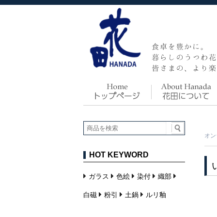
オン
HOT KEYWORD
ガラス
色絵
染付
織部
白磁
粉引
土鍋
ルリ釉