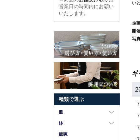
い
営業日の時間内にお願い
いたします。
企
開
写
ギ
2
種類で選ぶ
皿
大皿（8寸以上）
鉢
中皿（5～7寸）
大鉢（8寸以上）
飯碗