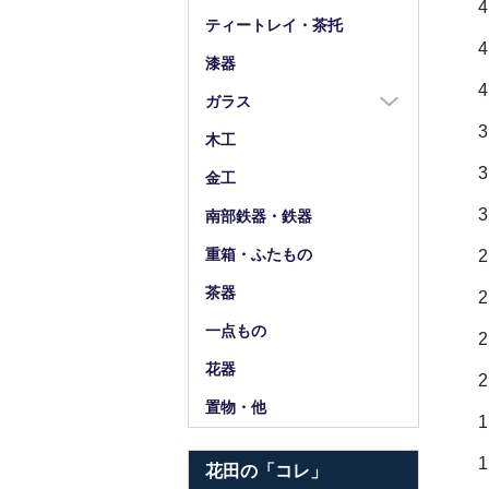
箸
ティートレイ・茶托
箸置
漆器
スプーン・フォーク
ガラス
小物
ガラス全商品
木工
グラス
金工
ガラス皿
南部鉄器・鉄器
ガラス鉢
重箱・ふたもの
ガラス小物・他
茶器
花器・ピッチャー
一点もの
花器
置物・他
花田の「コレ」