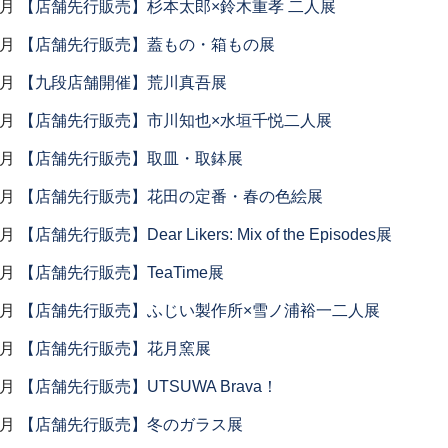
4月
【店舗先行販売】杉本太郎×鈴木重孝 二人展
4月
【店舗先行販売】蓋もの・箱もの展
4月
【九段店舗開催】荒川真吾展
3月
【店舗先行販売】市川知也×水垣千悦二人展
3月
【店舗先行販売】取皿・取鉢展
3月
【店舗先行販売】花田の定番・春の色絵展
2月
【店舗先行販売】Dear Likers: Mix of the Episodes展
2月
【店舗先行販売】TeaTime展
2月
【店舗先行販売】ふじい製作所×雪ノ浦裕一二人展
2月
【店舗先行販売】花月窯展
1月
【店舗先行販売】UTSUWA Brava！
1月
【店舗先行販売】冬のガラス展