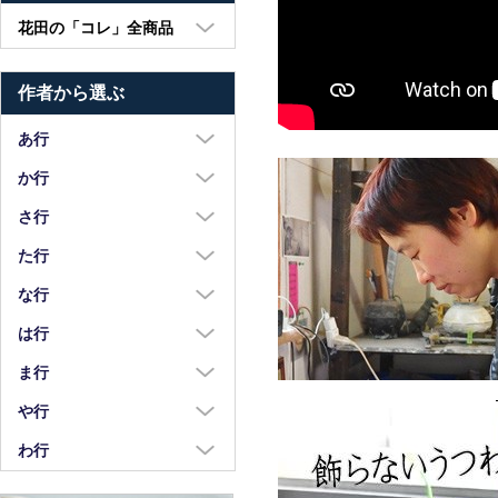
花田の「コレ」全商品
大皿・中皿・小皿
作者から選ぶ
鉢・湯呑・カップ
汁椀・土鍋・折敷
あ行
小物・カトラリー
浅野奈生
か行
苧野直樹
蠣崎マコト
さ行
安達和治
葛西国太郎
坂本達哉
た行
阿部慎太朗
葛西義信
佐川岳彦
高島慎一
な行
安部太一
Kazu Oba
佐々木暢子
高木剛
中荒江道子
は行
阿部春弥・みか
金津沙矢香
ささきりえ
瀧田操
中尾万作
橋村大作
ま行
荒川真吾
釜定
佐藤綾子
竹中悠記
中川紀夫
長谷川由香
前田麻美
や行
荒賀文成
河上智美
佐藤佳成
竹俣勇壱
長倉研
畑中篤
正木春蔵
八木橋昇
わ行
有馬和博
川合孝知
重田良古
タジェール・デ・マエダ
中町いずみ
花岡隆
増渕篤宥
矢島操
安齋新・厚子
鷲塚貴紀
川辺忠
島田まるみ