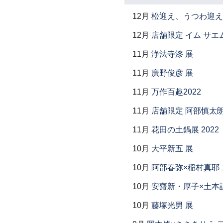
12月
松迎え、うつわ迎え
12月
店舗限定 イム サエム展 ―
11月
浄法寺漆 展
11月
廣野俊彦 展
11月
万作百趣2022
11月
店舗限定 阿部慎太
11月
花田の土鍋展 2022
10月
大平新五 展
10月
阿部春弥×稲村真耶
10月
安齋新・厚子×土本
10月
藤塚光男 展