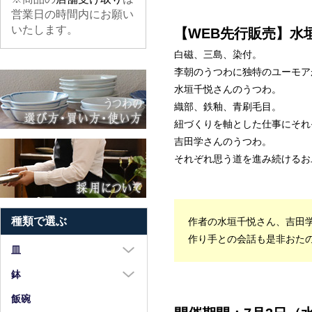
営業日の時間内にお願い
いたします。
【WEB先行販売】水
白磁、三島、染付。
李朝のうつわに独特のユーモア
水垣千悦さんのうつわ。
織部、鉄釉、青刷毛目。
紐づくりを軸とした仕事にそれ
吉田学さんのうつわ。
それぞれ思う道を進み続けるお
種類で選ぶ
作者の水垣千悦さん、吉田学
作り手との会話も是非おた
皿
大皿（8寸以上）
鉢
中皿（5～7寸）
大鉢（8寸以上）
飯碗