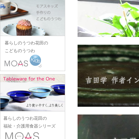
田中あい
中村一也
花田オリジナル
松浦コータロー
山口硝子
iiDA Woodturning
ワダコーヘー
川村宏樹
志村睦彦
田中佐和子
中村幸一郎
羽生直記
松浦ナオコ
山口利枝
伊賀焼土楽
渡辺信史
幹山繁太
城進
谷口嘉
d.Tam 中村孝子/桃子
林京子
松葉勇輝
山崎葉
池島直人
渡邊心平
季更器窯
菅原博之
谷永太郎
中村智美
林拓児
松本郁美
山田洋次
池島仁美
岸野寛
杉本太郎
田部桃子
中村真紀
原口潔
松本優樹
暮らしのうつわ花田の
山田隆太郎
生島賢
北野敏一（犀ノ音窯）
杉本寿樹
玉山保男
中山孝志
こどものうつわ
原田七重
松本良夫
山中恵介
生島明水
清岡幸道
鈴木亜以
田村悠
名古路英介
原田譲
三浦侑子
山本哲也
池田大介
日下華子
鈴木重孝
田沼英里
ななかまど
原光弘
水垣千悦
山本恭代
石川漆宝堂
葛和万紀
鈴木潤吾
崔在皓
西納三枝
日高伸治
水野克俊
山本亮平
石田誠
九谷青窯
鈴木努
土屋伸顕
西山芳浩
日高直子
みずのみさ
Yu-ten
和泉良法
工藤和彦
鈴木涼子
滴生舎
野口悦士
ヒヅミ峠舎
光井威善
雪ノ浦裕一
市川知也
熊谷峻
須谷窯
土井康治朗
樋山真弓
三留舞
吉岡将弐
伊藤聡信
クラタペッパー
須原健夫
土井宏友
暮らしのうつわ花田の
平岡正弘
宮岡麻衣子
吉田学
伊藤孝英
小泉敦信
陶房独歩炎
福祉・介護用食器シリーズ
平林秀幸
宮崎孝彦
米満麻子
井銅心平
こいずみみゆき
徳永遊心
廣野俊彦
三輪周太郎