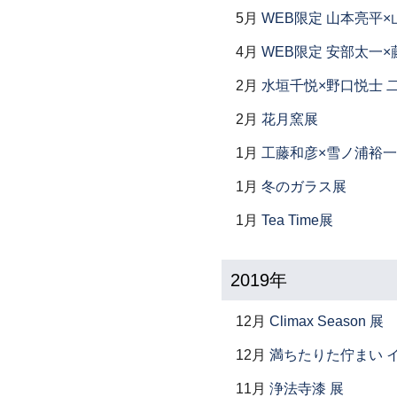
5月
WEB限定 山本亮平×
4月
WEB限定 安部太一×
2月
水垣千悦×野口悦士 
2月
花月窯展
1月
工藤和彦×雪ノ浦裕一
1月
冬のガラス展
1月
Tea Time展
2019年
12月
Climax Season 展
12月
満ちたりた佇まい イ
11月
浄法寺漆 展