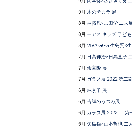
9月
岡本修×ささきりえ 
9月
木のチカラ 展
8月
林拓児×吉田学 二人
8月
モアス キッズ 子ど
8月
VIVA GGG 生島賢
7月
日高伸治×日高直子 
7月
余宮隆 展
7月
ガラス展 2022 第
6月
林京子 展
6月
吉祥のうつわ展
6月
ガラス展 2022 ～
6月
矢島操×山本哲也 二