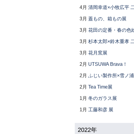
4月
清岡幸道×小牧広平 
3月
蓋もの、箱もの展
3月
花田の定番・春の色
3月
杉本太郎×鈴木重孝 
3月
花月窯展
2月
UTSUWA Brava！
2月
ふじい製作所×雪ノ浦
2月
Tea Time展
1月
冬のガラス展
1月
工藤和彦 展
2022年