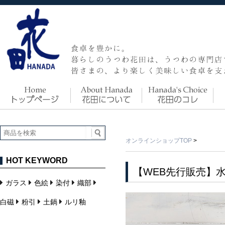
オンラインショップTOP
>
HOT KEYWORD
【WEB先行販売】水
ガラス
色絵
染付
織部
白磁
粉引
土鍋
ルリ釉