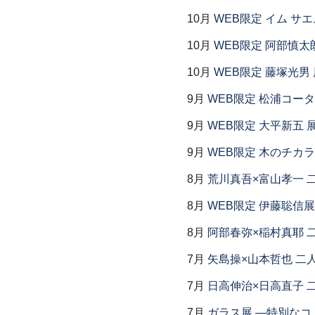
10月
WEB限定 イム サエ
10月
WEB限定 阿部慎太
10月
WEB限定 藤塚光男 
9月
WEB限定 松浦コー
9月
WEB限定 大平新五 
9月
WEB限定 木のチカ
8月
荒川真吾×富山孝一 
8月
WEB限定 伊藤聡信展
8月
阿部春弥×稲村真耶 
7月
矢島操×山本哲也 二
7月
日高伸治×日高直子 
7月
ガラス展 ―特別なコ