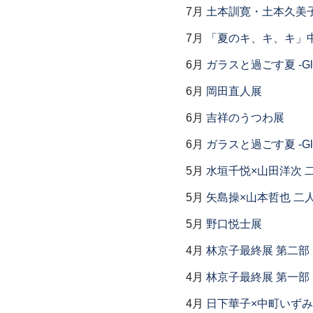
7月
土本訓寛・土本久美子
7月
「夏のキ、キ、キ」中
6月
ガラスと過ごす夏 -Glas
6月
岡田直人展
6月
吉祥のうつわ展
6月
ガラスと過ごす夏 -Glas
5月
水垣千悦×山田洋次 
5月
矢島操×山本哲也 二
5月
野口悦士展
4月
林京子最終展 第二
4月
林京子最終展 第一部「Th
4月
日下華子×中町いずみ