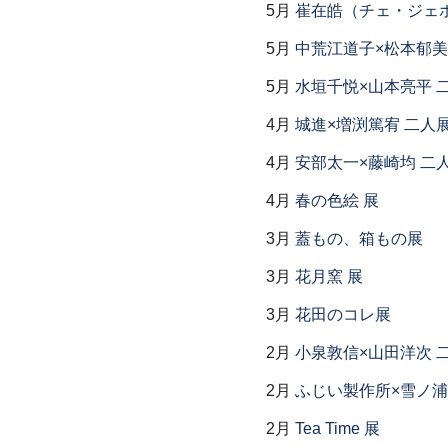
5月
崔在皓（チェ・ジェホ
5月
中荒江道子×松本郁美
5月
水垣千悦×山本亮平 
4月
城進×増渕篤宥 二人
4月
安部太一×藤崎均 二
4月
春の色絵 展
3月
蓋もの、箱もの展
3月
花月窯 展
3月
花田のコレ展
2月
小泉敦信×山田洋次 
2月
ふじい製作所×雪ノ浦
2月
Tea Time 展