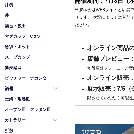
開催期間：7月3日（
小皿（4寸以下）
中鉢（5～7寸）
汁椀
当展示会はWEBサイトと店舗
豆皿
小鉢（4寸以下）
丼
ります。 状況によっては直前
ださい。
湯呑・汲出
マグカップ・C＆S
急須・ポット
オンライン商品の
スープカップ
店舗プレビュー：
蕎麦猪口
九段店舗プレビューご案
オンライン販売：7/
ピッチャー・デカンタ
展示販売：7/5（
酒器
限させていただく可能性
酒器全商品
土鍋・耐熱皿
徳利
オーブン皿・グラタン皿
盃・ぐい呑み
カトラリー
片口
カトラリー全商品
折敷