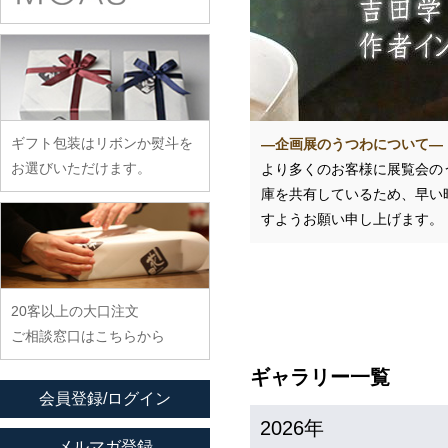
余宮隆
稲村真耶
古賀雄二郎
戸田文浩
廣政毅
武者千夏子
イム サエム
枯白 乾喬彰
富山孝一
ふじい製作所
武曽健一
イレヤガラス
小寺暁洋
土本訓寛・土本久美子
藤崎均
村田森
岩舘隆（浄法寺）
小西晃
藤田永子
村田菜穂美
岩永浩
小林巧征
ギフト包装はリボンか熨斗を
―企画展のうつわについて―
藤塚光男
木工ヤマニ
臼田けい子
小牧広平
お選びいただけます。
より多くのお客様に展覧会の
古川桜
森康一朗
海野裕
庫を共有しているため、早い
近藤亮介
文吉窯
森知恵子
すようお願い申し上げます。
浦陽子
ほたる窯
森悠紀子
遠藤マサヒロ
堀畑蘭
森下綾
大井寛史
20客以上の大口注文
大久保公太郎
ご相談窓口はこちらから
大沢和義
ギャラリー一覧
大平新五
会員登録/ログイン
大前史
2026年
大和田友香
メルマガ登録