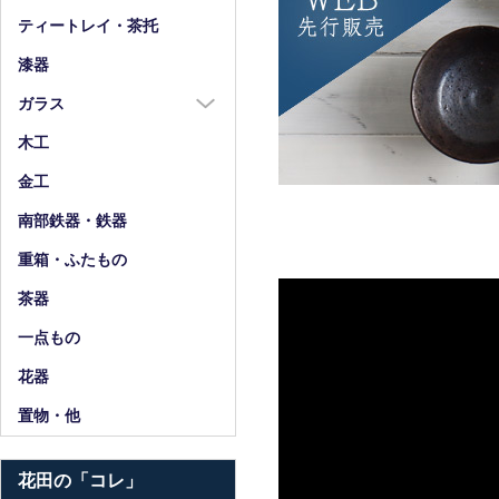
箸
ティートレイ・茶托
箸置
漆器
スプーン・フォーク
ガラス
小物
ガラス全商品
木工
グラス
金工
ガラス皿
南部鉄器・鉄器
ガラス鉢
重箱・ふたもの
ガラス小物・他
茶器
花器・ピッチャー
一点もの
花器
置物・他
花田の「コレ」