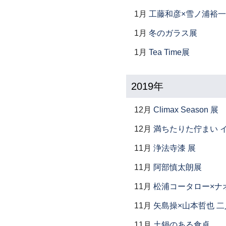
1月
工藤和彦×雪ノ浦裕一
1月
冬のガラス展
1月
Tea Time展
2019年
12月
Climax Season 展
12月
満ちたりた佇まい イ
11月
浄法寺漆 展
11月
阿部慎太朗展
11月
松浦コータロー×ナ
11月
矢島操×山本哲也 
11月
土鍋のある食卓