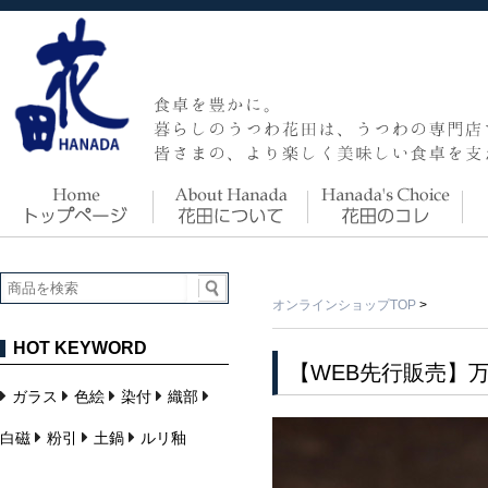
オンラインショップTOP
>
HOT KEYWORD
【WEB先行販売】万作
ガラス
色絵
染付
織部
白磁
粉引
土鍋
ルリ釉