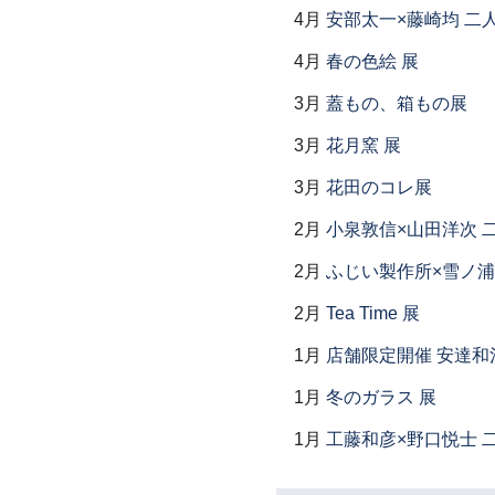
4月
安部太一×藤崎均 二
4月
春の色絵 展
3月
蓋もの、箱もの展
3月
花月窯 展
3月
花田のコレ展
2月
小泉敦信×山田洋次 
2月
ふじい製作所×雪ノ浦
2月
Tea Time 展
1月
店舗限定開催 安達和
1月
冬のガラス 展
1月
工藤和彦×野口悦士 