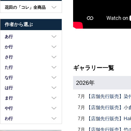
花田の「コレ」全商品
大皿・中皿・小皿
作者から選ぶ
鉢・湯呑・カップ
汁椀・土鍋・折敷
あ行
小物・カトラリー
浅野奈生
か行
苧野直樹
蠣崎マコト
さ行
安達和治
葛西国太郎
坂本達哉
ギャラリー一覧
た行
阿部慎太朗
葛西義信
佐川岳彦
高島慎一
な行
2026年
安部太一
Kazu Oba
佐々木暢子
高木剛
中荒江道子
は行
阿部春弥・みか
金津沙矢香
ささきりえ
瀧田操
7月
【店舗先行販売】染
中尾万作
橋村大作
ま行
荒川真吾
釜定
佐藤綾子
竹中悠記
中川紀夫
長谷川由香
7月
【店舗先行販売】小倉
前田麻美
や行
荒賀文成
河上智美
佐藤佳成
竹俣勇壱
長倉研
畑中篤
正木春蔵
八木橋昇
7月
【店舗先行販売】Haku
わ行
有馬和博
川合孝知
重田良古
タジェール・デ・マエダ
中町いずみ
花岡隆
増渕篤宥
矢島操
安齋新・厚子
鷲塚貴紀
川辺忠
7月
【店舗先行販売】竹
島田まるみ