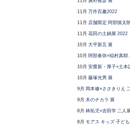
11月
廣野俊彦 展
11月
万作百趣2022
11月
店舗限定 阿部慎太
11月
花田の土鍋展 2022
10月
大平新五 展
10月
阿部春弥×稲村真耶
10月
安齋新・厚子×土本
10月
藤塚光男 展
9月
岡本修×ささきりえ 
9月
木のチカラ 展
8月
林拓児×吉田学 二人
8月
モアス キッズ 子ど