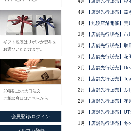
4月
【店舗先行販売】杉本
余宮隆
稲村真耶
古賀雄二郎
戸田文浩
廣政毅
武者千夏子
イム サエム
4月
【店舗先行販売】蓋
枯白 乾喬彰
富山孝一
ふじい製作所
武曽健一
イレヤガラス
小寺暁洋
4月
【九段店舗開催】荒
土本訓寛・土本久美子
藤崎均
村田森
岩舘隆（浄法寺）
小西晃
3月
【店舗先行販売】市
藤田永子
村田菜穂美
岩永浩
小林巧征
ギフト包装はリボンか熨斗を
藤塚光男
木工ヤマニ
3月
【店舗先行販売】取
臼田けい子
小牧広平
お選びいただけます。
古川桜
森康一朗
海野裕
3月
【店舗先行販売】花
近藤亮介
文吉窯
森知恵子
浦陽子
2月
【店舗先行販売】Dear Lik
ほたる窯
森悠紀子
遠藤マサヒロ
2月
【店舗先行販売】Tea
堀畑蘭
森下綾
大井寛史
2月
【店舗先行販売】ふ
20客以上の大口注文
大久保公太郎
ご相談窓口はこちらから
2月
【店舗先行販売】花
大沢和義
大平新五
1月
【店舗先行販売】UTSU
会員登録/ログイン
大前史
1月
【店舗先行販売】冬
大和田友香
メルマガ登録