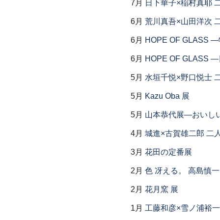
7月
日下華子×稲村真耶 
6月
荒川真吾×山田洋次 
6月
HOPE OF GLAS
6月
HOPE OF GLAS
5月
水垣千悦×野口悦士 
5月
Kazu Oba 展
5月
山本恭代展―おいし
4月
城進×古賀雄二郎 二
3月
花田の定番展
2月
色 冴える。 高島慎
2月
花月窯 展
1月
工藤和彦×雪ノ浦裕一