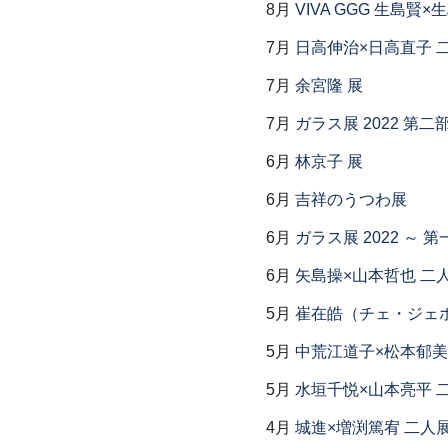
8月
VIVA GGG 生島賢
7月
日高伸治×日高直子 
7月
余宮隆 展
7月
ガラス展 2022 第
6月
林京子 展
6月
吉祥のうつわ展
6月
ガラス展 2022 ～
6月
矢島操×山本哲也 二
5月
崔在皓（チェ・ジェホ
5月
中荒江道子×松本郁美
5月
水垣千悦×山本亮平 
4月
城進×増渕篤宥 二人