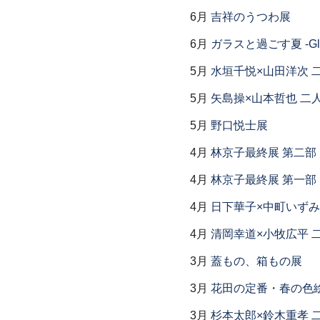
6月
吉祥のうつわ展
6月
ガラスと過ごす夏 -Glas
5月
水垣千悦×山田洋次 
5月
矢島操×山本哲也 二
5月
野口悦士展
4月
林京子最終展 第二
4月
林京子最終展 第一部「Th
4月
日下華子×中町いずみ
4月
清岡幸道×小牧広平 
3月
蓋もの、箱もの展
3月
花田の定番・春の色
3月
杉本太郎×鈴木重孝 