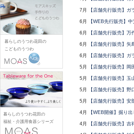
田中あい
中村一也
花田オリジナル
松浦コータロー
山口硝子
iiDA Woodturning
ワダコーヘー
川村宏樹
志村睦彦
田中佐和子
7月
【店舗先行販売】ガラス
中村幸一郎
羽生直記
松浦ナオコ
山口利枝
伊賀焼土楽
渡辺信史
幹山繁太
城進
谷口嘉
d.Tam 中村孝子/桃子
6月
【WEB先行販売】中
林京子
松葉勇輝
山崎葉
池島直人
渡邊心平
季更器窯
菅原博之
谷永太郎
中村智美
林拓児
松本郁美
6月
【店舗先行販売】万作
山田洋次
池島仁美
岸野寛
杉本太郎
田部桃子
中村真紀
原口潔
松本優樹
暮らしのうつわ花田の
山田隆太郎
生島賢
6月
【店舗先行販売】矢
北野敏一（犀ノ音窯）
杉本寿樹
玉山保男
中山孝志
こどものうつわ
原田七重
松本良夫
山中恵介
生島明水
清岡幸道
鈴木亜以
6月
【店舗先行販売】ガラス
田村悠
名古路英介
原田譲
三浦侑子
山本哲也
池田大介
日下華子
鈴木重孝
田沼英里
ななかまど
5月
【店舗先行販売】岡
原光弘
水垣千悦
山本恭代
石川漆宝堂
葛和万紀
鈴木潤吾
崔在皓
西納三枝
日高伸治
5月
【店舗先行販売】玉山
水野克俊
山本亮平
石田誠
九谷青窯
鈴木努
土屋伸顕
西山芳浩
日高直子
みずのみさ
Yu-ten
5月
【店舗先行販売】野
和泉良法
工藤和彦
鈴木涼子
滴生舎
野口悦士
ヒヅミ峠舎
光井威善
雪ノ浦裕一
市川知也
熊谷峻
5月
【店舗先行販売】安部
須谷窯
土井康治朗
樋山真弓
三留舞
吉岡将弐
伊藤聡信
クラタペッパー
須原健夫
土井宏友
4月
【WEB開催】掘り出
暮らしのうつわ花田の
平岡正弘
宮岡麻衣子
吉田学
伊藤孝英
小泉敦信
陶房独歩炎
福祉・介護用食器シリーズ
平林秀幸
4月
【店舗先行販売】吉
宮崎孝彦
米満麻子
井銅心平
こいずみみゆき
徳永遊心
廣野俊彦
三輪周太郎