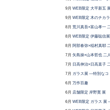
9月
WEB限定 大平新五 
9月
WEB限定 木のチカ
8月
荒川真吾×富山孝一 
8月
WEB限定 伊藤聡信展
8月
阿部春弥×稲村真耶 
7月
矢島操×山本哲也 二
7月
日高伸治×日高直子 
7月
ガラス展 ―特別なコ
6月
万作百趣
6月
店舗限定 岸野寛 展
6月
WEB限定 ガラス 展