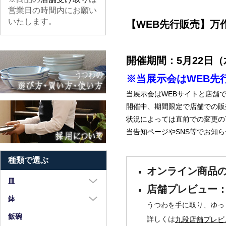
営業日の時間内にお願い
いたします。
【WEB先行販売】万作百
開催期間：5月22日（
※当展示会はWEB先
当展示会はWEBサイトと店舗
開催中、期間限定で店舗での販
状況によっては直前での変更の
当告知ページやSNS等でお知
種類で選ぶ
オンライン商品の
皿
店舗プレビュー：5
大皿（8寸以上）
鉢
うつわを手に取り、ゆっ
中皿（5～7寸）
大鉢（8寸以上）
飯碗
詳しくは
九段店舗プレビ