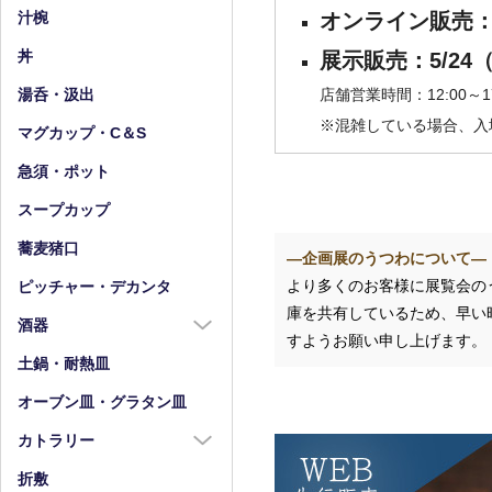
小皿（4寸以下）
中鉢（5～7寸）
オンライン販売：5/
汁椀
豆皿
小鉢（4寸以下）
丼
展示販売：5/24
店舗営業時間：12:00～17
湯呑・汲出
※混雑している場合、入
マグカップ・C＆S
急須・ポット
スープカップ
蕎麦猪口
―企画展のうつわについて―
より多くのお客様に展覧会の
ピッチャー・デカンタ
庫を共有しているため、早い
酒器
すようお願い申し上げます。
酒器全商品
土鍋・耐熱皿
徳利
オーブン皿・グラタン皿
盃・ぐい呑み
カトラリー
片口
カトラリー全商品
折敷