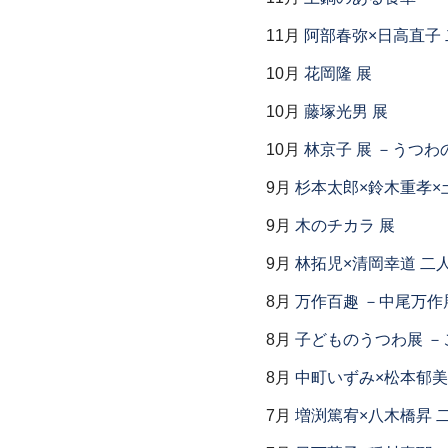
11月
阿部春弥×日高直子
10月
花岡隆 展
10月
藤塚光男 展
10月
林京子 展 －うつわ
9月
杉本太郎×鈴木重孝×
9月
木のチカラ 展
9月
林拓児×清岡幸道 二
8月
万作百趣 －中尾万作展
8月
子どものうつわ展 
8月
中町いずみ×松本郁美
7月
増渕篤宥×八木橋昇 