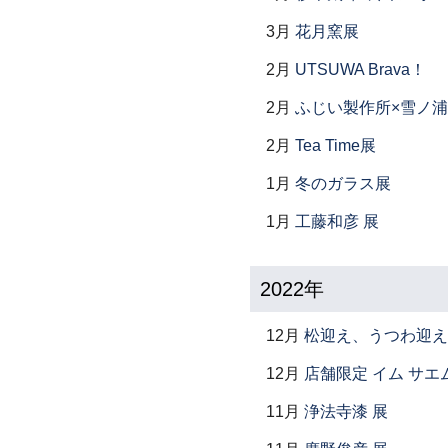
3月
花月窯展
2月
UTSUWA Brava！
2月
ふじい製作所×雪ノ浦
2月
Tea Time展
1月
冬のガラス展
1月
工藤和彦 展
2022年
12月
松迎え、うつわ迎え
12月
店舗限定 イム サエム展 ―
11月
浄法寺漆 展