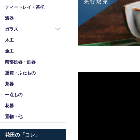
箸
ティートレイ・茶托
箸置
漆器
スプーン・フォーク
ガラス
小物
ガラス全商品
木工
グラス
金工
ガラス皿
南部鉄器・鉄器
ガラス鉢
重箱・ふたもの
ガラス小物・他
茶器
花器・ピッチャー
一点もの
花器
置物・他
花田の「コレ」