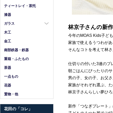
箸
ティートレイ・茶托
箸置
漆器
スプーン・フォーク
ガラス
林京子さんの新
小物
ガラス全商品
木工
今年のMOAS Kids子
グラス
金工
家族で使えるうつわがあ
ガラス皿
そんなコトを考えて林さ
南部鉄器・鉄器
ガラス鉢
重箱・ふたもの
ガラス小物・他
仕切りの付いた3連のプ
茶器
朝ごはんにぴったりのサ
花器・ピッチャー
一点もの
男の子、女の子、お父さ
家族がそれぞれ選ぶ、た
花器
林京子さんらしい夢ひろ
置物・他
新作「つなぎプレート」
花田の「コレ」