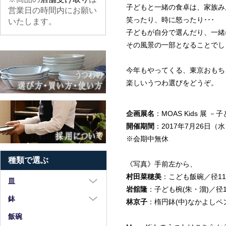
子どもと一緒の食卓は、家族み
営業日の時間内にお願い
笑ったり、時に怒ったり･･･
いたします。
子どもが自分で選んだり、一緒
その風景の一部となることでし
今年もやってくる、東京おもち
楽しいうつわ選びをどうぞ。
企画展名
：MOAS Kids 展
開催期間
：2017年7月26日（
※会期中無休
種類で選ぶ
《写真》手前左から、
村田菜穂美
：こども飯碗／径11
皿
岩舘隆
：子ども椀(朱・溜)／径10
大皿（8寸以上）
鉢
林京子
：楕円鉢(中)なかよしペンギ
中皿（5～7寸）
大鉢（8寸以上）
飯碗