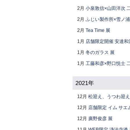
2月
小泉敦信×山田洋次 
2月
ふじい製作所×雪ノ浦
2月
Tea Time 展
1月
店舗限定開催 安達和
1月
冬のガラス 展
1月
工藤和彦×野口悦士 
2021年
12月
松迎え、うつわ迎え
12月
店舗限定 イム サエム展
12月
廣野俊彦 展
11月
WEB限定 浄法寺漆 