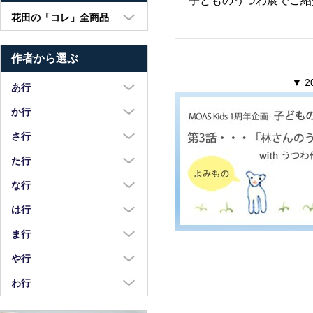
子どものうつわ展でご紹
花田の「コレ」全商品
大皿・中皿・小皿
作者から選ぶ
鉢・湯呑・カップ
▼ 
汁椀・土鍋・折敷
あ行
小物・カトラリー
浅野奈生
か行
苧野直樹
蠣崎マコト
さ行
安達和治
葛西国太郎
坂本達哉
た行
阿部慎太朗
葛西義信
佐川岳彦
高島慎一
な行
安部太一
Kazu Oba
佐々木暢子
高木剛
中荒江道子
は行
阿部春弥・みか
金津沙矢香
ささきりえ
瀧田操
中尾万作
橋村大作
ま行
荒川真吾
釜定
佐藤綾子
竹中悠記
中川紀夫
長谷川由香
前田麻美
や行
荒賀文成
河上智美
佐藤佳成
竹俣勇壱
長倉研
畑中篤
正木春蔵
八木橋昇
わ行
有馬和博
川合孝知
重田良古
タジェール・デ・マエダ
中町いずみ
花岡隆
増渕篤宥
矢島操
安齋新・厚子
鷲塚貴紀
川辺忠
島田まるみ