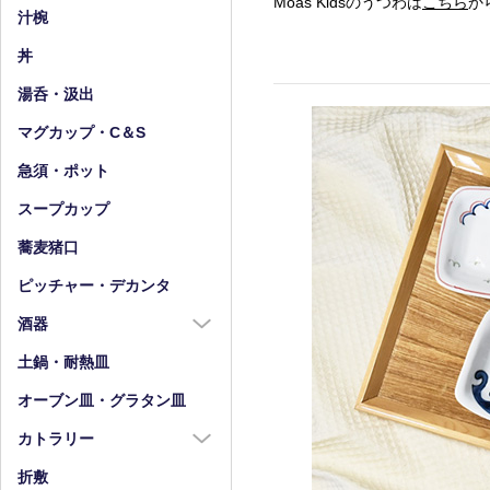
Moas Kidsのうつわは
こちら
か
小皿（4寸以下）
中鉢（5～7寸）
汁椀
豆皿
小鉢（4寸以下）
丼
湯呑・汲出
マグカップ・C＆S
急須・ポット
スープカップ
蕎麦猪口
ピッチャー・デカンタ
酒器
酒器全商品
土鍋・耐熱皿
徳利
オーブン皿・グラタン皿
盃・ぐい呑み
カトラリー
片口
カトラリー全商品
折敷