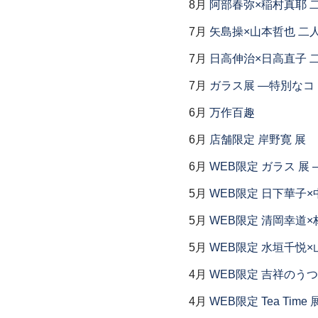
8月
阿部春弥×稲村真耶 
7月
矢島操×山本哲也 二
7月
日高伸治×日高直子 
7月
ガラス展 ―特別なコ
6月
万作百趣
6月
店舗限定 岸野寛 展
6月
WEB限定 ガラス 展
5月
WEB限定 日下華子×
5月
WEB限定 清岡幸道×
5月
WEB限定 水垣千悦×
4月
WEB限定 吉祥のうつ
4月
WEB限定 Tea Time 