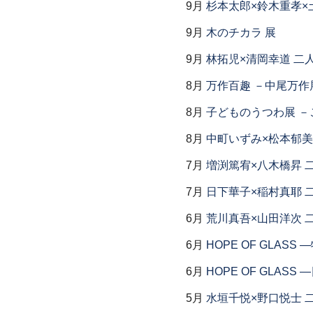
9月
杉本太郎×鈴木重孝×
9月
木のチカラ 展
9月
林拓児×清岡幸道 二
8月
万作百趣 －中尾万作展
8月
子どものうつわ展 
8月
中町いずみ×松本郁美
7月
増渕篤宥×八木橋昇 
7月
日下華子×稲村真耶 
6月
荒川真吾×山田洋次 
6月
HOPE OF GLAS
6月
HOPE OF GLAS
5月
水垣千悦×野口悦士 