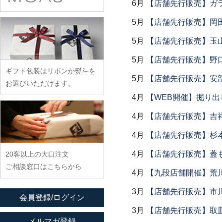
余宮隆
6月
【店舗先行販売】ガラス
稲村真耶
古賀雄二郎
戸田文浩
廣政毅
武者千夏子
イム サエム
枯白 乾喬彰
5月
【店舗先行販売】岡
富山孝一
ふじい製作所
武曽健一
イレヤガラス
小寺暁洋
土本訓寛・土本久美子
5月
【店舗先行販売】玉山
藤崎均
村田森
岩舘隆（浄法寺）
小西晃
藤田永子
5月
【店舗先行販売】野
村田菜穂美
岩永浩
小林巧征
ギフト包装はリボンか熨斗を
藤塚光男
木工ヤマニ
5月
【店舗先行販売】安部
臼田けい子
小牧広平
お選びいただけます。
古川桜
森康一朗
海野裕
4月
【WEB開催】掘り出
近藤亮介
文吉窯
森知恵子
浦陽子
4月
【店舗先行販売】吉
ほたる窯
森悠紀子
遠藤マサヒロ
4月
【店舗先行販売】杉本
堀畑蘭
森下綾
大井寛史
4月
【店舗先行販売】蓋
20客以上の大口注文
大久保公太郎
ご相談窓口はこちらから
大沢和義
4月
【九段店舗開催】荒
大平新五
3月
【店舗先行販売】市
会員登録/ログイン
大前史
3月
【店舗先行販売】取
大和田友香
メルマガ登録