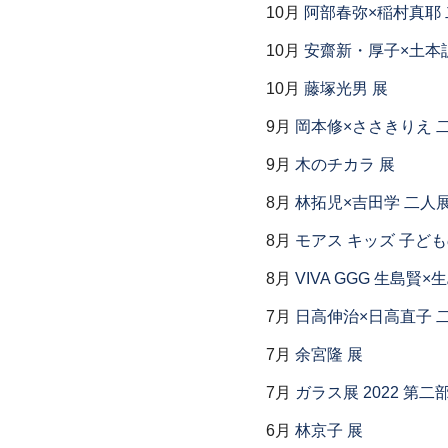
10月
阿部春弥×稲村真耶
10月
安齋新・厚子×土本
10月
藤塚光男 展
9月
岡本修×ささきりえ 
9月
木のチカラ 展
8月
林拓児×吉田学 二人
8月
モアス キッズ 子ど
8月
VIVA GGG 生島賢
7月
日高伸治×日高直子 
7月
余宮隆 展
7月
ガラス展 2022 第
6月
林京子 展