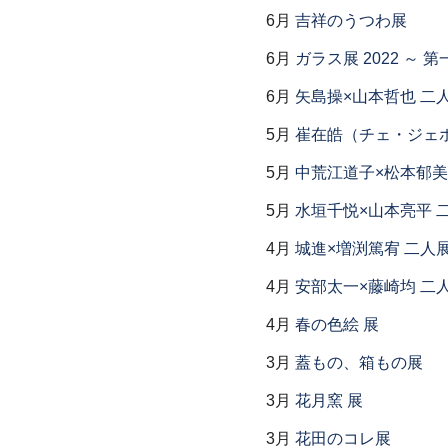
6月
吉祥のうつわ展
6月
ガラス展 2022 ～
6月
矢島操×山本哲也 二
5月
崔在皓（チェ・ジェホ
5月
中荒江道子×松本郁美
5月
水垣千悦×山本亮平 
4月
城進×増渕篤宥 二人
4月
安部太一×藤崎均 二
4月
春の色絵 展
3月
蓋もの、箱もの展
3月
花月窯 展
3月
花田のコレ展