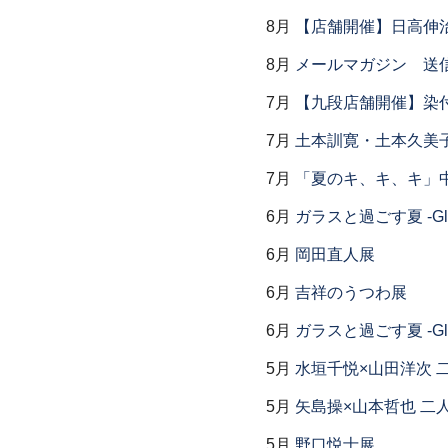
8月
【店舗開催】日高伸治
8月
メールマガジン 送
7月
【九段店舗開催】染
7月
土本訓寛・土本久美子
7月
「夏のキ、キ、キ」中
6月
ガラスと過ごす夏 -Glas
6月
岡田直人展
6月
吉祥のうつわ展
6月
ガラスと過ごす夏 -Glas
5月
水垣千悦×山田洋次 
5月
矢島操×山本哲也 二
5月
野口悦士展