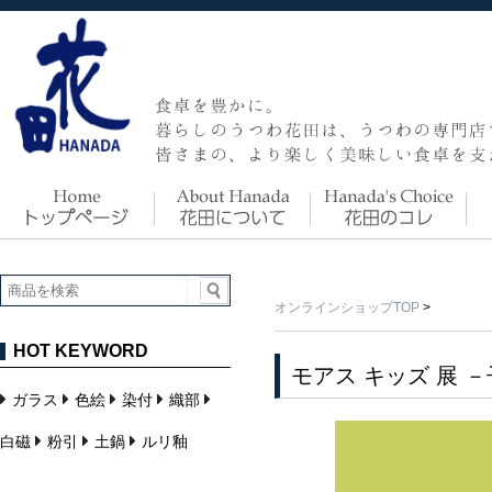
オンラインショップTOP
>
HOT KEYWORD
モアス キッズ 展
ガラス
色絵
染付
織部
白磁
粉引
土鍋
ルリ釉