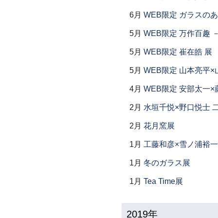
6月
WEB限定 ガラスの
5月
WEB限定 万作百趣 －
5月
WEB限定 崔在皓 展
5月
WEB限定 山本亮平×
4月
WEB限定 安部太一×
2月
水垣千悦×野口悦士 
2月
花月窯展
1月
工藤和彦×雪ノ浦裕一
1月
冬のガラス展
1月
Tea Time展
2019年