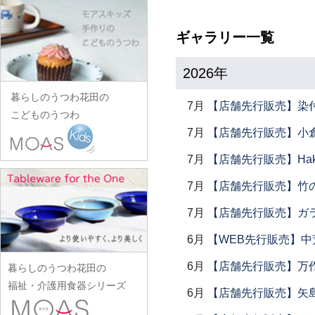
田中あい
中村一也
花田オリジナル
松浦コータロー
山口硝子
iiDA Woodturning
ワダコーヘー
川村宏樹
志村睦彦
田中佐和子
中村幸一郎
羽生直記
松浦ナオコ
山口利枝
ギャラリー一覧
伊賀焼土楽
渡辺信史
幹山繁太
城進
谷口嘉
d.Tam 中村孝子/桃子
林京子
松葉勇輝
山崎葉
池島直人
渡邊心平
季更器窯
菅原博之
谷永太郎
中村智美
2026年
林拓児
松本郁美
山田洋次
池島仁美
岸野寛
杉本太郎
田部桃子
中村真紀
原口潔
松本優樹
暮らしのうつわ花田の
山田隆太郎
生島賢
北野敏一（犀ノ音窯）
7月
【店舗先行販売】染
杉本寿樹
玉山保男
中山孝志
こどものうつわ
原田七重
松本良夫
山中恵介
生島明水
清岡幸道
鈴木亜以
田村悠
7月
【店舗先行販売】小倉
名古路英介
原田譲
三浦侑子
山本哲也
池田大介
日下華子
鈴木重孝
田沼英里
ななかまど
7月
【店舗先行販売】Haku
原光弘
水垣千悦
山本恭代
石川漆宝堂
葛和万紀
鈴木潤吾
崔在皓
西納三枝
日高伸治
水野克俊
7月
【店舗先行販売】竹
山本亮平
石田誠
九谷青窯
鈴木努
土屋伸顕
西山芳浩
日高直子
みずのみさ
Yu-ten
和泉良法
7月
【店舗先行販売】ガラス
工藤和彦
鈴木涼子
滴生舎
野口悦士
ヒヅミ峠舎
光井威善
雪ノ浦裕一
市川知也
熊谷峻
須谷窯
6月
【WEB先行販売】中
土井康治朗
樋山真弓
三留舞
吉岡将弐
伊藤聡信
クラタペッパー
須原健夫
土井宏友
6月
【店舗先行販売】万作
暮らしのうつわ花田の
平岡正弘
宮岡麻衣子
吉田学
伊藤孝英
小泉敦信
陶房独歩炎
福祉・介護用食器シリーズ
平林秀幸
6月
【店舗先行販売】矢
宮崎孝彦
米満麻子
井銅心平
こいずみみゆき
徳永遊心
廣野俊彦
三輪周太郎