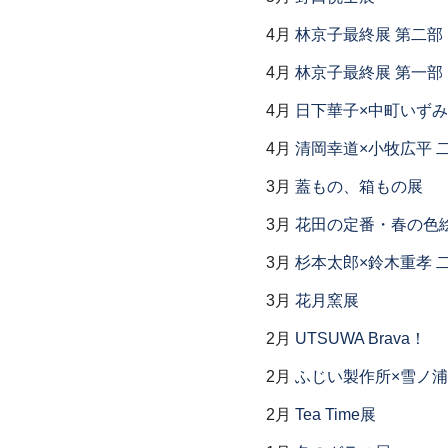
4月
林京子最終展 第二
4月
林京子最終展 第一部「Th
4月
日下華子×中町いずみ
4月
清岡幸道×小牧広平 
3月
蓋もの、箱もの展
3月
花田の定番・春の色
3月
杉本太郎×鈴木重孝 
3月
花月窯展
2月
UTSUWA Brava！
2月
ふじい製作所×雪ノ浦
2月
Tea Time展