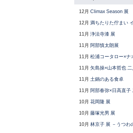
12月
Climax Season 展
12月
満ちたりた佇まい イ
11月
浄法寺漆 展
11月
阿部慎太朗展
11月
松浦コータロー×ナ
11月
矢島操×山本哲也 
11月
土鍋のある食卓
11月
阿部春弥×日高直子
10月
花岡隆 展
10月
藤塚光男 展
10月
林京子 展 －うつわ