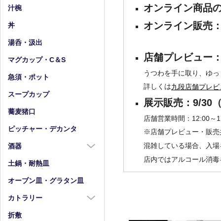
小皿（4寸以下）
中鉢（5～7寸）
オンライン商品の
汁椀
豆皿
小鉢（4寸以下）
オンライン販売：9/
丼
湯呑・汲出
店舗プレビュー：9
マグカップ・C＆S
うつわを手に取り、ゆっ
急須・ポット
詳しくは
九段店舗プレビ
スープカップ
展示販売：9/30（
蕎麦猪口
店舗営業時間：12:00～17
ピッチャー・デカンタ
※店舗プレビュー・販売
混雑している場合、入場
酒器
店内ではアルコール消毒
酒器全商品
土鍋・耐熱皿
徳利
オーブン皿・グラタン皿
盃・ぐい呑み
カトラリー
片口
カトラリー全商品
折敷