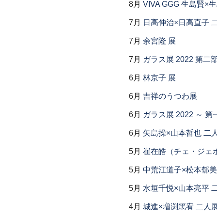
8月
VIVA GGG 生島賢
7月
日高伸治×日高直子 
7月
余宮隆 展
7月
ガラス展 2022 第
6月
林京子 展
6月
吉祥のうつわ展
6月
ガラス展 2022 ～
6月
矢島操×山本哲也 二
5月
崔在皓（チェ・ジェホ
5月
中荒江道子×松本郁美
5月
水垣千悦×山本亮平 
4月
城進×増渕篤宥 二人