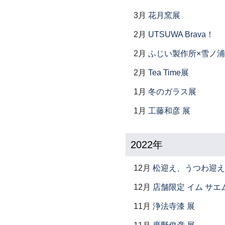
3月
花月窯展
2月
UTSUWA Brava！
2月
ふじい製作所×雪ノ浦
2月
Tea Time展
1月
冬のガラス展
1月
工藤和彦 展
2022年
12月
松迎え、うつわ迎え
12月
店舗限定 イム サエム展 ―
11月
浄法寺漆 展