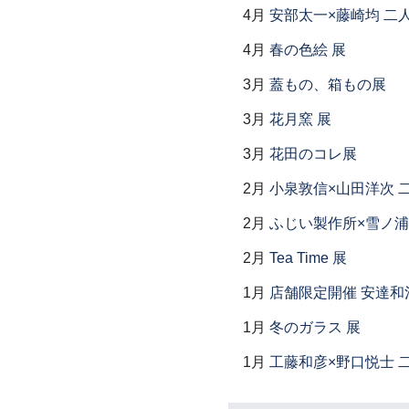
4月
安部太一×藤崎均 二
4月
春の色絵 展
3月
蓋もの、箱もの展
3月
花月窯 展
3月
花田のコレ展
2月
小泉敦信×山田洋次 
2月
ふじい製作所×雪ノ浦
2月
Tea Time 展
1月
店舗限定開催 安達和
1月
冬のガラス 展
1月
工藤和彦×野口悦士 