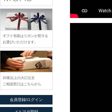
余宮隆
稲村真耶
古賀雄二郎
戸田文浩
廣政毅
武者千夏子
イム サエム
枯白 乾喬彰
富山孝一
ふじい製作所
武曽健一
イレヤガラス
小寺暁洋
土本訓寛・土本久美子
藤崎均
村田森
岩舘隆（浄法寺）
小西晃
藤田永子
村田菜穂美
岩永浩
小林巧征
ギフト包装はリボンか熨斗を
藤塚光男
木工ヤマニ
臼田けい子
小牧広平
お選びいただけます。
古川桜
森康一朗
海野裕
近藤亮介
文吉窯
森知恵子
浦陽子
ほたる窯
森悠紀子
遠藤マサヒロ
堀畑蘭
森下綾
大井寛史
20客以上の大口注文
大久保公太郎
ご相談窓口はこちらから
大沢和義
大平新五
会員登録/ログイン
大前史
大和田友香
メルマガ登録