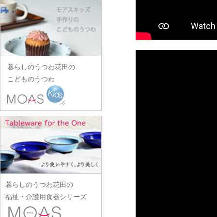
田中あい
中村一也
花田オリジナル
松浦コータロー
山口硝子
iiDA Woodturning
ワダコーヘー
川村宏樹
志村睦彦
田中佐和子
中村幸一郎
羽生直記
松浦ナオコ
山口利枝
伊賀焼土楽
渡辺信史
幹山繁太
城進
谷口嘉
d.Tam 中村孝子/桃子
林京子
松葉勇輝
山崎葉
池島直人
渡邊心平
季更器窯
菅原博之
谷永太郎
中村智美
林拓児
松本郁美
山田洋次
池島仁美
岸野寛
杉本太郎
田部桃子
中村真紀
原口潔
松本優樹
暮らしのうつわ花田の
山田隆太郎
生島賢
北野敏一（犀ノ音窯）
杉本寿樹
玉山保男
中山孝志
こどものうつわ
原田七重
松本良夫
山中恵介
生島明水
清岡幸道
鈴木亜以
田村悠
名古路英介
原田譲
三浦侑子
山本哲也
池田大介
日下華子
鈴木重孝
田沼英里
ななかまど
原光弘
水垣千悦
山本恭代
石川漆宝堂
葛和万紀
鈴木潤吾
崔在皓
西納三枝
日高伸治
水野克俊
山本亮平
石田誠
九谷青窯
鈴木努
土屋伸顕
西山芳浩
日高直子
みずのみさ
Yu-ten
和泉良法
工藤和彦
鈴木涼子
滴生舎
野口悦士
ヒヅミ峠舎
光井威善
雪ノ浦裕一
市川知也
熊谷峻
須谷窯
土井康治朗
樋山真弓
三留舞
吉岡将弐
伊藤聡信
クラタペッパー
須原健夫
土井宏友
暮らしのうつわ花田の
平岡正弘
宮岡麻衣子
吉田学
伊藤孝英
小泉敦信
陶房独歩炎
福祉・介護用食器シリーズ
平林秀幸
宮崎孝彦
米満麻子
井銅心平
こいずみみゆき
徳永遊心
廣野俊彦
三輪周太郎