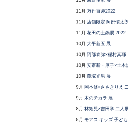
11月
廣野俊彦 展
11月
万作百趣2022
11月
店舗限定 阿部慎太
11月
花田の土鍋展 2022
10月
大平新五 展
10月
阿部春弥×稲村真耶
10月
安齋新・厚子×土本
10月
藤塚光男 展
9月
岡本修×ささきりえ 
9月
木のチカラ 展
8月
林拓児×吉田学 二人
8月
モアス キッズ 子ど