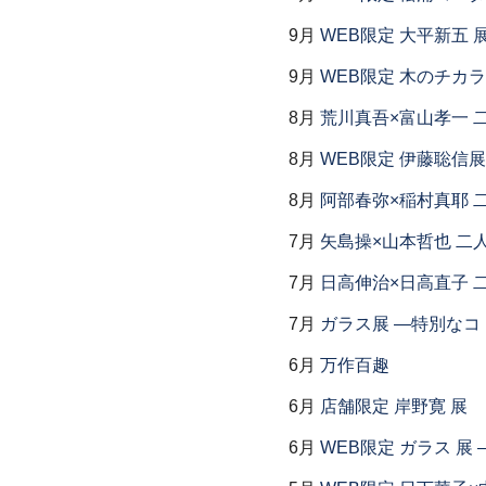
9月
WEB限定 大平新五 
9月
WEB限定 木のチカ
8月
荒川真吾×富山孝一 
8月
WEB限定 伊藤聡信展
8月
阿部春弥×稲村真耶 
7月
矢島操×山本哲也 二
7月
日高伸治×日高直子 
7月
ガラス展 ―特別なコ
6月
万作百趣
6月
店舗限定 岸野寛 展
6月
WEB限定 ガラス 展