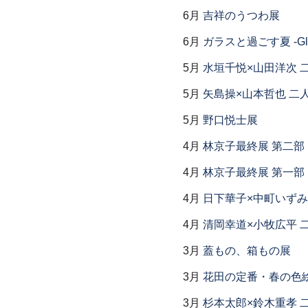
6月
吉祥のうつわ展
6月
ガラスと過ごす夏 -Glas
5月
水垣千悦×山田洋次 
5月
矢島操×山本哲也 二
5月
野口悦士展
4月
林京子最終展 第二
4月
林京子最終展 第一部「Th
4月
日下華子×中町いずみ
4月
清岡幸道×小牧広平 
3月
蓋もの、箱もの展
3月
花田の定番・春の色
3月
杉本太郎×鈴木重孝 