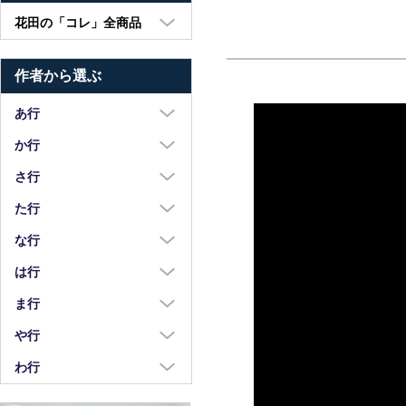
花田の「コレ」全商品
大皿・中皿・小皿
作者から選ぶ
鉢・湯呑・カップ
汁椀・土鍋・折敷
あ行
小物・カトラリー
浅野奈生
か行
苧野直樹
蠣崎マコト
さ行
安達和治
葛西国太郎
坂本達哉
た行
阿部慎太朗
葛西義信
佐川岳彦
高島慎一
な行
安部太一
Kazu Oba
佐々木暢子
高木剛
中荒江道子
は行
阿部春弥・みか
金津沙矢香
ささきりえ
瀧田操
中尾万作
橋村大作
ま行
荒川真吾
釜定
佐藤綾子
竹中悠記
中川紀夫
長谷川由香
前田麻美
や行
荒賀文成
河上智美
佐藤佳成
竹俣勇壱
長倉研
畑中篤
正木春蔵
八木橋昇
わ行
有馬和博
川合孝知
重田良古
タジェール・デ・マエダ
中町いずみ
花岡隆
増渕篤宥
矢島操
安齋新・厚子
鷲塚貴紀
川辺忠
島田まるみ