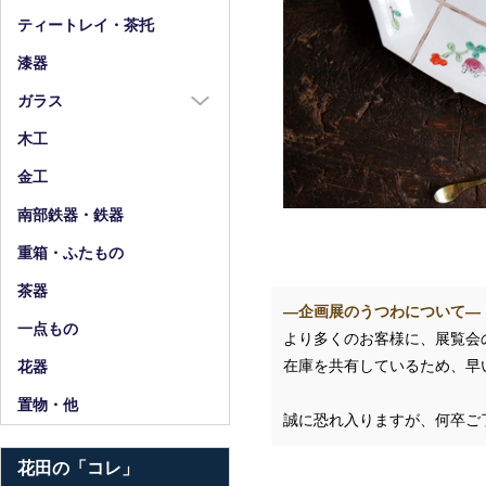
箸
ティートレイ・茶托
箸置
漆器
スプーン・フォーク
ガラス
小物
ガラス全商品
木工
グラス
金工
ガラス皿
南部鉄器・鉄器
ガラス鉢
重箱・ふたもの
ガラス小物・他
茶器
花器・ピッチャー
―企画展のうつわについて―
一点もの
より多くのお客様に、展覧会
在庫を共有しているため、早
花器
置物・他
誠に恐れ入りますが、何卒ご
花田の「コレ」