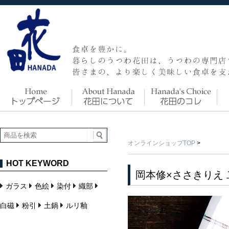
オンラインショップTOP
>
HOT KEYWORD
岡本修×ささきりえ
ガラス
色絵
染付
織部
白磁
粉引
土鍋
ルリ釉