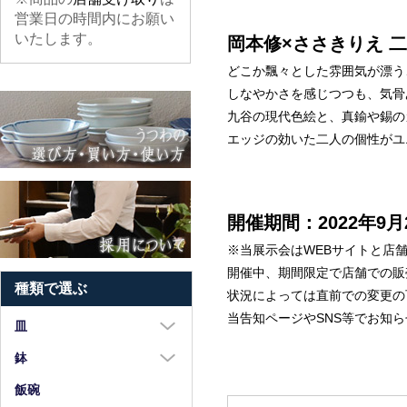
営業日の時間内にお願い
いたします。
岡本修×ささきりえ 
どこか飄々とした雰囲気が漂う
しなやかさを感じつつも、気骨
九谷の現代色絵と、真鍮や錫の
エッジの効いた二人の個性がユ
開催期間：2022年9
※当展示会はWEBサイトと店
開催中、期間限定で店舗での販
種類で選ぶ
状況によっては直前での変更の
当告知ページやSNS等でお知
皿
大皿（8寸以上）
鉢
中皿（5～7寸）
大鉢（8寸以上）
飯碗