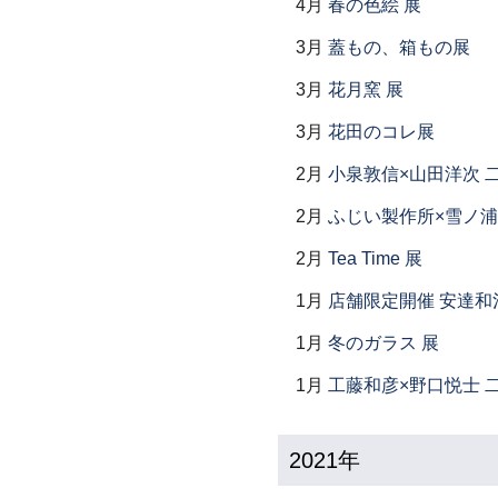
4月
春の色絵 展
3月
蓋もの、箱もの展
3月
花月窯 展
3月
花田のコレ展
2月
小泉敦信×山田洋次 
2月
ふじい製作所×雪ノ浦
2月
Tea Time 展
1月
店舗限定開催 安達和
1月
冬のガラス 展
1月
工藤和彦×野口悦士 
2021年