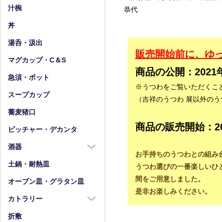
小皿（4寸以下）
中鉢（5～7寸）
汁椀
恭代
豆皿
小鉢（4寸以下）
丼
湯呑・汲出
販売開始前に、ゆ
マグカップ・C＆S
商品の公開：2021
急須・ポット
※うつわをご覧いただくこ
スープカップ
（吉祥のうつわ 展以外の
蕎麦猪口
商品の販売開始：202
ピッチャー・デカンタ
酒器
お手持ちのうつわとの組み
酒器全商品
土鍋・耐熱皿
うつわ選びの一番楽しいひ
徳利
間をご用意しました。
オーブン皿・グラタン皿
是非お楽しみください。
盃・ぐい呑み
カトラリー
片口
カトラリー全商品
折敷