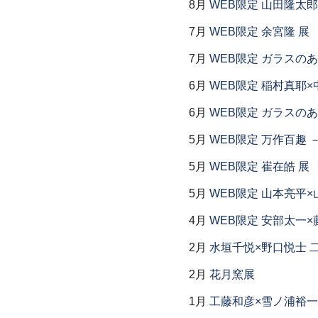
8月
WEB限定 山田隆太郎
7月
WEB限定 余宮隆 展
7月
WEB限定 ガラスの
6月
WEB限定 稲村真耶×
6月
WEB限定 ガラスの
5月
WEB限定 万作百趣 －
5月
WEB限定 崔在皓 展
5月
WEB限定 山本亮平×
4月
WEB限定 安部太一×
2月
水垣千悦×野口悦士 
2月
花月窯展
1月
工藤和彦×雪ノ浦裕一