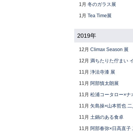
1月
冬のガラス展
1月
Tea Time展
2019年
12月
Climax Season 展
12月
満ちたりた佇まい イ
11月
浄法寺漆 展
11月
阿部慎太朗展
11月
松浦コータロー×ナ
11月
矢島操×山本哲也 
11月
土鍋のある食卓
11月
阿部春弥×日高直子