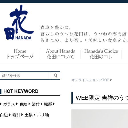
オンラインショップTOP
>
HOT KEYWORD
WEB限定 吉祥のう
ガラス
色絵
染付
織部
白磁
粉引
土鍋
ルリ釉