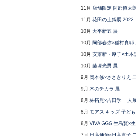
11月
店舗限定 阿部慎太
11月
花田の土鍋展 2022
10月
大平新五 展
10月
阿部春弥×稲村真耶
10月
安齋新・厚子×土本
10月
藤塚光男 展
9月
岡本修×ささきりえ 
9月
木のチカラ 展
8月
林拓児×吉田学 二人
8月
モアス キッズ 子ど
8月
VIVA GGG 生島賢
7月
日高伸治×日高直子 