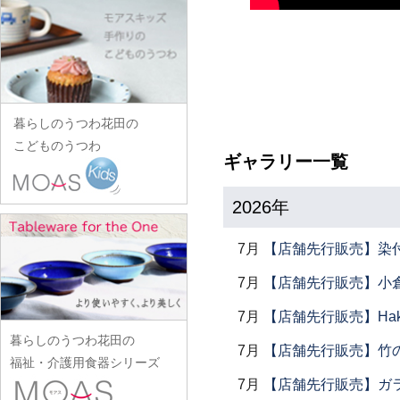
田中あい
中村一也
花田オリジナル
松浦コータロー
山口硝子
iiDA Woodturning
ワダコーヘー
川村宏樹
志村睦彦
田中佐和子
中村幸一郎
羽生直記
松浦ナオコ
山口利枝
伊賀焼土楽
渡辺信史
幹山繁太
城進
谷口嘉
d.Tam 中村孝子/桃子
林京子
松葉勇輝
山崎葉
池島直人
渡邊心平
季更器窯
菅原博之
谷永太郎
中村智美
林拓児
松本郁美
山田洋次
池島仁美
岸野寛
杉本太郎
田部桃子
中村真紀
原口潔
松本優樹
暮らしのうつわ花田の
山田隆太郎
生島賢
北野敏一（犀ノ音窯）
杉本寿樹
玉山保男
中山孝志
こどものうつわ
原田七重
松本良夫
山中恵介
生島明水
ギャラリー一覧
清岡幸道
鈴木亜以
田村悠
名古路英介
原田譲
三浦侑子
山本哲也
池田大介
日下華子
鈴木重孝
田沼英里
ななかまど
原光弘
2026年
水垣千悦
山本恭代
石川漆宝堂
葛和万紀
鈴木潤吾
崔在皓
西納三枝
日高伸治
水野克俊
山本亮平
石田誠
九谷青窯
鈴木努
7月
【店舗先行販売】染
土屋伸顕
西山芳浩
日高直子
みずのみさ
Yu-ten
和泉良法
工藤和彦
鈴木涼子
滴生舎
野口悦士
7月
【店舗先行販売】小倉
ヒヅミ峠舎
光井威善
雪ノ浦裕一
市川知也
熊谷峻
須谷窯
土井康治朗
樋山真弓
7月
【店舗先行販売】Haku
三留舞
吉岡将弐
伊藤聡信
クラタペッパー
須原健夫
土井宏友
暮らしのうつわ花田の
平岡正弘
宮岡麻衣子
吉田学
7月
【店舗先行販売】竹
伊藤孝英
小泉敦信
陶房独歩炎
福祉・介護用食器シリーズ
平林秀幸
宮崎孝彦
米満麻子
井銅心平
こいずみみゆき
7月
【店舗先行販売】ガラス
徳永遊心
廣野俊彦
三輪周太郎