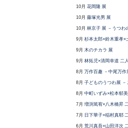
10月
花岡隆 展
10月
藤塚光男 展
10月
林京子 展 －うつわ
9月
杉本太郎×鈴木重孝×
9月
木のチカラ 展
9月
林拓児×清岡幸道 二
8月
万作百趣 －中尾万作展
8月
子どものうつわ展 
8月
中町いずみ×松本郁美
7月
増渕篤宥×八木橋昇 
7月
日下華子×稲村真耶 
6月
荒川真吾×山田洋次 