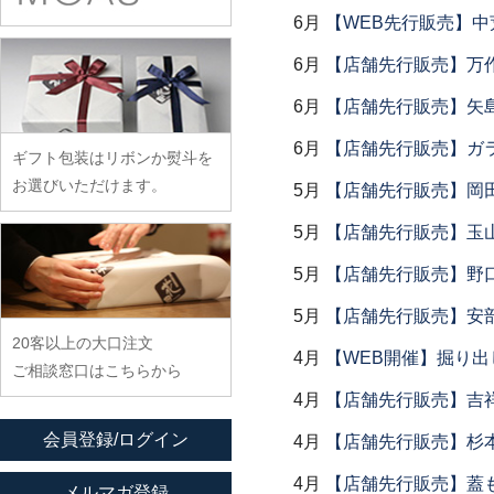
余宮隆
稲村真耶
古賀雄二郎
戸田文浩
6月
【WEB先行販売】中
廣政毅
武者千夏子
イム サエム
枯白 乾喬彰
富山孝一
ふじい製作所
6月
【店舗先行販売】万作
武曽健一
イレヤガラス
小寺暁洋
土本訓寛・土本久美子
藤崎均
村田森
6月
【店舗先行販売】矢
岩舘隆（浄法寺）
小西晃
藤田永子
村田菜穂美
岩永浩
6月
【店舗先行販売】ガラス
小林巧征
ギフト包装はリボンか熨斗を
藤塚光男
木工ヤマニ
臼田けい子
小牧広平
お選びいただけます。
5月
【店舗先行販売】岡
古川桜
森康一朗
海野裕
近藤亮介
5月
【店舗先行販売】玉山
文吉窯
森知恵子
浦陽子
ほたる窯
森悠紀子
5月
【店舗先行販売】野
遠藤マサヒロ
堀畑蘭
森下綾
大井寛史
5月
【店舗先行販売】安部
20客以上の大口注文
大久保公太郎
4月
【WEB開催】掘り出
ご相談窓口はこちらから
大沢和義
4月
【店舗先行販売】吉
大平新五
会員登録/ログイン
4月
【店舗先行販売】杉本
大前史
4月
【店舗先行販売】蓋
大和田友香
メルマガ登録