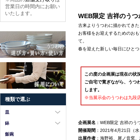
営業日の時間内にお願い
いたします。
WEB限定 吉祥のうつ
古来よりうつわに描かれてきた
お客様をお迎えするためのおも
て。
春を迎えた新しい毎日にひとつ
この度の企画展は現在の状況
ご自宅で寛ぎながら、うつ
します。
※当展示会のうつわは九段
種類で選ぶ
皿
企画展名
：WEB限定 吉祥のう
大皿（8寸以上）
鉢
開催期間
：2021年4月21日（
中皿（5～7寸）
大鉢（8寸以上）
飯碗
出展作者
：海野裕、犀ノ音窯、