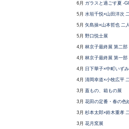
6月
ガラスと過ごす夏 -Glas
5月
水垣千悦×山田洋次 
5月
矢島操×山本哲也 二
5月
野口悦士展
4月
林京子最終展 第二
4月
林京子最終展 第一部「Th
4月
日下華子×中町いずみ
4月
清岡幸道×小牧広平 
3月
蓋もの、箱もの展
3月
花田の定番・春の色
3月
杉本太郎×鈴木重孝 
3月
花月窯展