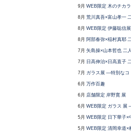
9月
WEB限定 木のチカ
8月
荒川真吾×富山孝一 
8月
WEB限定 伊藤聡信展
8月
阿部春弥×稲村真耶 
7月
矢島操×山本哲也 二
7月
日高伸治×日高直子 
7月
ガラス展 ―特別なコ
6月
万作百趣
6月
店舗限定 岸野寛 展
6月
WEB限定 ガラス 展
5月
WEB限定 日下華子×
5月
WEB限定 清岡幸道×