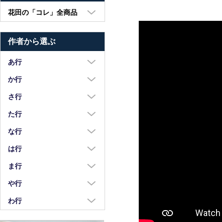
花田の「コレ」全商品
大皿・中皿・小皿
作者から選ぶ
鉢・湯呑・カップ
汁椀・土鍋・折敷
あ行
小物・カトラリー
浅野奈生
か行
苧野直樹
蠣崎マコト
さ行
安達和治
葛西国太郎
坂本達哉
た行
阿部慎太朗
葛西義信
佐川岳彦
高島慎一
な行
安部太一
Kazu Oba
佐々木暢子
高木剛
中荒江道子
は行
阿部春弥・みか
金津沙矢香
ささきりえ
瀧田操
中尾万作
橋村大作
ま行
荒川真吾
釜定
佐藤綾子
竹中悠記
中川紀夫
長谷川由香
前田麻美
や行
荒賀文成
河上智美
佐藤佳成
竹俣勇壱
長倉研
畑中篤
正木春蔵
八木橋昇
わ行
有馬和博
川合孝知
重田良古
タジェール・デ・マエダ
中町いずみ
花岡隆
増渕篤宥
矢島操
安齋新・厚子
鷲塚貴紀
川辺忠
島田まるみ