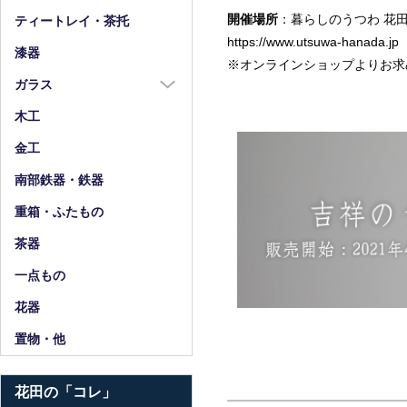
箸
開催場所
：暮らしのうつわ 
ティートレイ・茶托
https://www.utsuwa-hanada.jp
箸置
漆器
※オンラインショップよりお求
スプーン・フォーク
ガラス
小物
ガラス全商品
木工
グラス
金工
ガラス皿
南部鉄器・鉄器
ガラス鉢
重箱・ふたもの
ガラス小物・他
茶器
花器・ピッチャー
一点もの
花器
置物・他
花田の「コレ」