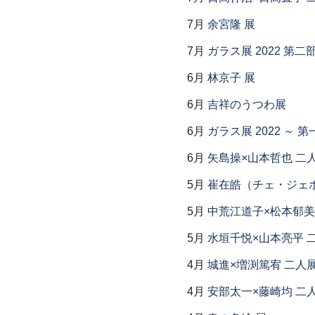
7月
余宮隆 展
7月
ガラス展 2022 第
6月
林京子 展
6月
吉祥のうつわ展
6月
ガラス展 2022 ～
6月
矢島操×山本哲也 二
5月
崔在皓（チェ・ジェホ
5月
中荒江道子×松本郁美
5月
水垣千悦×山本亮平 
4月
城進×増渕篤宥 二人
4月
安部太一×藤崎均 二