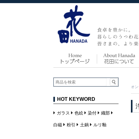
オン
HOT KEYWORD
ガラス
色絵
染付
織部
白磁
粉引
土鍋
ルリ釉