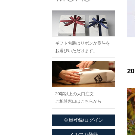
余宮隆
稲村真耶
古賀雄二郎
戸田文浩
廣政毅
武者千夏子
イム サエム
枯白 乾喬彰
富山孝一
ふじい製作所
武曽健一
イレヤガラス
小寺暁洋
土本訓寛・土本久美子
藤崎均
村田森
岩舘隆（浄法寺）
小西晃
藤田永子
村田菜穂美
岩永浩
小林巧征
ギフト包装はリボンか熨斗を
藤塚光男
木工ヤマニ
臼田けい子
小牧広平
お選びいただけます。
古川桜
森康一朗
海野裕
近藤亮介
文吉窯
森知恵子
浦陽子
2
ほたる窯
森悠紀子
遠藤マサヒロ
堀畑蘭
森下綾
大井寛史
20客以上の大口注文
大久保公太郎
ご相談窓口はこちらから
大沢和義
大平新五
会員登録/ログイン
大前史
大和田友香
メルマガ登録