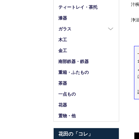
汁
箸
ティートレイ・茶托
箸置
漆器
浄
スプーン・フォーク
ガラス
小物
ガラス全商品
木工
グラス
金工
ガラス皿
南部鉄器・鉄器
ガラス鉢
重箱・ふたもの
ガラス小物・他
茶器
花器・ピッチャー
一点もの
花器
置物・他
花田の「コレ」