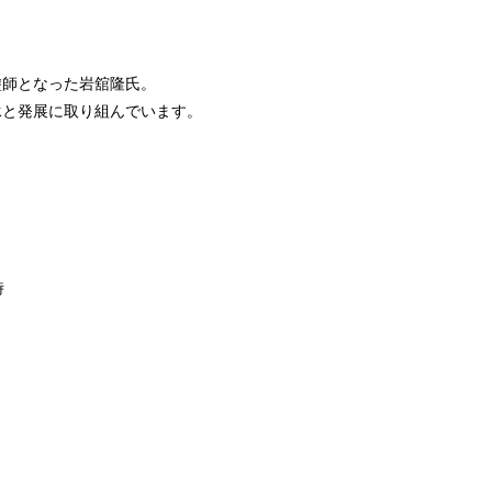
塗師となった岩舘隆氏。
承と発展に取り組んでいます。
時