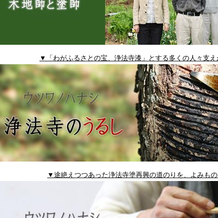
▼「わがふるさとの宝、浄法寺漆」とする多くの人々支え
▼途絶えつつあった浄法寺塗再興の道のりを、よみもの