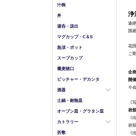
小皿（4寸以下）
中鉢（5～7寸）
汁椀
豆皿
小鉢（4寸以下）
浄
丼
途
湯呑・汲出
国
マグカップ・C＆S
花
急須・ポット
ご
スープカップ
蕎麦猪口
企
ピッチャー・デカンタ
開
※
酒器
酒器全商品
土鍋・耐熱皿
《
徳利
岩
オーブン皿・グラタン皿
《
盃・ぐい呑み
カトラリー
岩
片口
カトラリー全商品
折敷
《