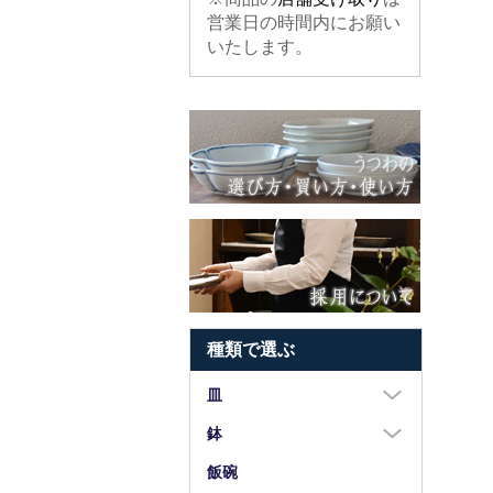
営業日の時間内にお願い
いたします。
種類で選ぶ
皿
大皿（8寸以上）
鉢
中皿（5～7寸）
大鉢（8寸以上）
飯碗