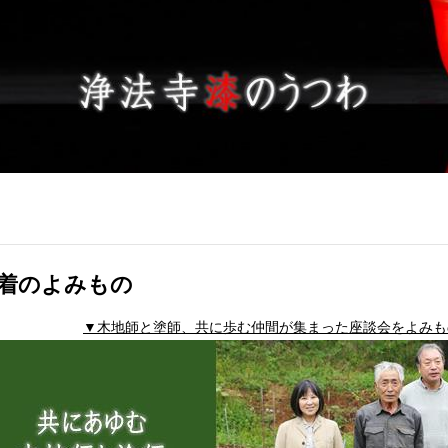
着のよみもの
▼木地師と塗師、共に歩む仲間が集まった座談会をよみも