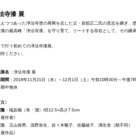
法寺漆 展
絶えつつあった浄法寺塗の再興を志した父・岩舘正二氏の意志を継ぎ、
産漆の最高峰「浄法寺漆」を守り育て、リードする存在として、その継
田で行う初めての浄法寺漆展。
期待ください。
画展名
：浄法寺漆 展
催期間
：2018年11月21日（水）～12月1日（土）午前10時30分～午後7
会期中無休
写真》
舘隆
：端反碗（朱・溜）/径12.5×高さ7.5cm
出展作者》
舘隆、玉山保男、浅野奈生、佐々木暢子、佐藤綾子、滴生舎（順不同）
出展作品》