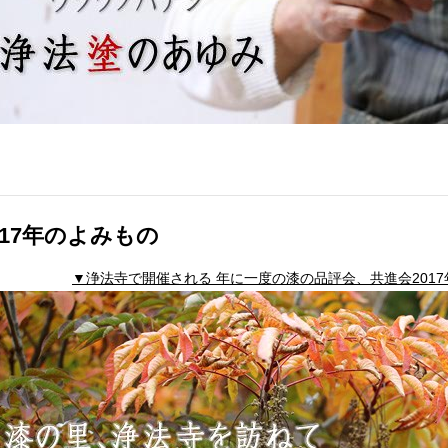
017年のよみもの
▼浄法寺で開催される 年に一度の漆の品評会、共進会201