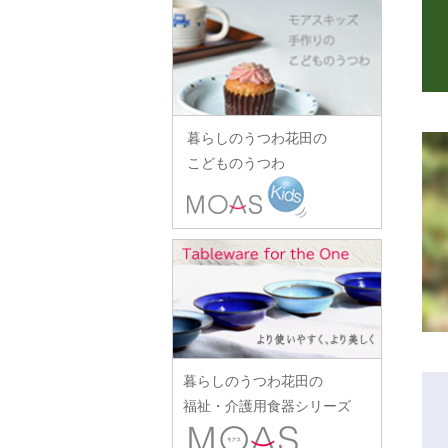
田中あい
中村一也
花田オリジナル
松浦コータロー
山口硝子
iiDA Woodturning
ワダコーヘー
川村宏樹
志村睦彦
田中佐和子
中村幸一郎
羽生直記
松浦ナオコ
山口利枝
伊賀焼土楽
渡辺信史
幹山繁太
城進
谷口嘉
d.Tam 中村孝子/桃子
林京子
松葉勇輝
山崎葉
池島直人
渡邊心平
季更器窯
菅原博之
谷永太郎
中村智美
林拓児
松本郁美
山田洋次
池島仁美
岸野寛
杉本太郎
田部桃子
中村真紀
原口潔
松本優樹
暮らしのうつわ花田の
山田隆太郎
生島賢
北野敏一（犀ノ音窯）
杉本寿樹
玉山保男
中山孝志
こどものうつわ
原田七重
松本良夫
山中恵介
生島明水
清岡幸道
鈴木亜以
田村悠
名古路英介
原田譲
三浦侑子
山本哲也
池田大介
日下華子
鈴木重孝
田沼英里
ななかまど
原光弘
水垣千悦
山本恭代
石川漆宝堂
葛和万紀
鈴木潤吾
崔在皓
西納三枝
日高伸治
水野克俊
山本亮平
石田誠
九谷青窯
鈴木努
土屋伸顕
西山芳浩
日高直子
みずのみさ
Yu-ten
和泉良法
工藤和彦
鈴木涼子
滴生舎
野口悦士
ヒヅミ峠舎
光井威善
雪ノ浦裕一
市川知也
熊谷峻
須谷窯
土井康治朗
樋山真弓
三留舞
吉岡将弐
伊藤聡信
クラタペッパー
須原健夫
土井宏友
暮らしのうつわ花田の
平岡正弘
宮岡麻衣子
吉田学
伊藤孝英
小泉敦信
陶房独歩炎
福祉・介護用食器シリーズ
平林秀幸
宮崎孝彦
米満麻子
井銅心平
こいずみみゆき
徳永遊心
廣野俊彦
三輪周太郎