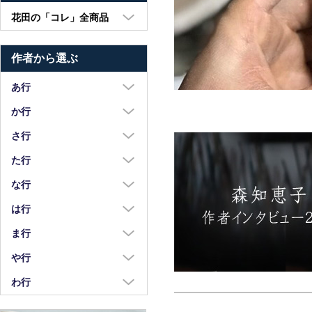
花田の「コレ」全商品
大皿・中皿・小皿
作者から選ぶ
鉢・湯呑・カップ
汁椀・土鍋・折敷
あ行
小物・カトラリー
浅野奈生
か行
苧野直樹
蠣崎マコト
さ行
安達和治
葛西国太郎
坂本達哉
た行
阿部慎太朗
葛西義信
佐川岳彦
高島慎一
な行
安部太一
Kazu Oba
佐々木暢子
高木剛
中荒江道子
は行
阿部春弥・みか
金津沙矢香
ささきりえ
瀧田操
中尾万作
橋村大作
ま行
荒川真吾
釜定
佐藤綾子
竹中悠記
中川紀夫
長谷川由香
前田麻美
や行
荒賀文成
河上智美
佐藤佳成
竹俣勇壱
長倉研
畑中篤
正木春蔵
八木橋昇
わ行
有馬和博
川合孝知
重田良古
タジェール・デ・マエダ
中町いずみ
花岡隆
増渕篤宥
矢島操
安齋新・厚子
鷲塚貴紀
川辺忠
島田まるみ