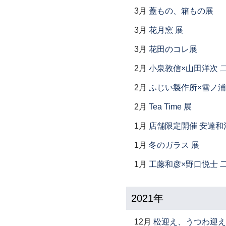
3月
蓋もの、箱もの展
3月
花月窯 展
3月
花田のコレ展
2月
小泉敦信×山田洋次 
2月
ふじい製作所×雪ノ浦
2月
Tea Time 展
1月
店舗限定開催 安達和
1月
冬のガラス 展
1月
工藤和彦×野口悦士 
2021年
12月
松迎え、うつわ迎え