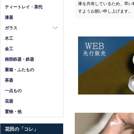
庫を共有しているため、早い
箸
ティートレイ・茶托
すようお願い申し上げます。
箸置
漆器
スプーン・フォーク
ガラス
小物
ガラス全商品
木工
グラス
金工
ガラス皿
南部鉄器・鉄器
ガラス鉢
重箱・ふたもの
ガラス小物・他
茶器
花器・ピッチャー
一点もの
花器
置物・他
花田の「コレ」