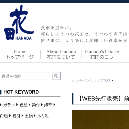
オンラインショップTOP
>
HOT KEYWORD
【WEB先行販売】
ガラス
色絵
染付
織部
白磁
粉引
土鍋
ルリ釉