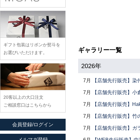
余宮隆
稲村真耶
古賀雄二郎
戸田文浩
廣政毅
武者千夏子
イム サエム
枯白 乾喬彰
富山孝一
ふじい製作所
武曽健一
イレヤガラス
小寺暁洋
土本訓寛・土本久美子
藤崎均
村田森
岩舘隆（浄法寺）
小西晃
藤田永子
村田菜穂美
岩永浩
小林巧征
ギフト包装はリボンか熨斗を
藤塚光男
木工ヤマニ
ギャラリー一覧
臼田けい子
小牧広平
お選びいただけます。
古川桜
森康一朗
海野裕
近藤亮介
2026年
文吉窯
森知恵子
浦陽子
ほたる窯
森悠紀子
遠藤マサヒロ
7月
【店舗先行販売】染
堀畑蘭
森下綾
大井寛史
7月
【店舗先行販売】小倉
20客以上の大口注文
大久保公太郎
7月
【店舗先行販売】Haku
ご相談窓口はこちらから
大沢和義
7月
【店舗先行販売】竹
大平新五
会員登録/ログイン
7月
【店舗先行販売】ガラス
大前史
大和田友香
メルマガ登録
6月
【WEB先行販売】中