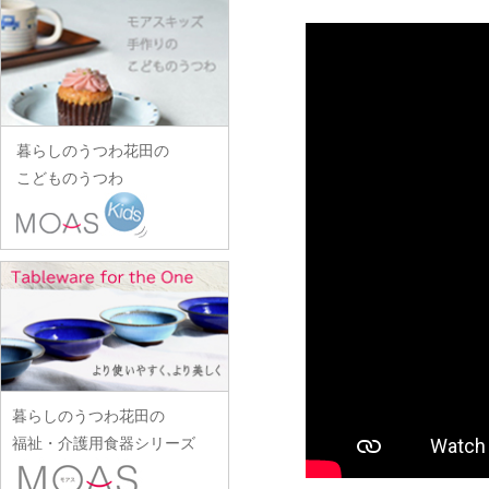
田中あい
中村一也
花田オリジナル
松浦コータロー
山口硝子
iiDA Woodturning
ワダコーヘー
川村宏樹
志村睦彦
田中佐和子
中村幸一郎
羽生直記
松浦ナオコ
山口利枝
伊賀焼土楽
渡辺信史
幹山繁太
城進
谷口嘉
d.Tam 中村孝子/桃子
林京子
松葉勇輝
山崎葉
池島直人
渡邊心平
季更器窯
菅原博之
谷永太郎
中村智美
林拓児
松本郁美
山田洋次
池島仁美
岸野寛
杉本太郎
田部桃子
中村真紀
原口潔
松本優樹
暮らしのうつわ花田の
山田隆太郎
生島賢
北野敏一（犀ノ音窯）
杉本寿樹
玉山保男
中山孝志
こどものうつわ
原田七重
松本良夫
山中恵介
生島明水
清岡幸道
鈴木亜以
田村悠
名古路英介
原田譲
三浦侑子
山本哲也
池田大介
日下華子
鈴木重孝
田沼英里
ななかまど
原光弘
水垣千悦
山本恭代
石川漆宝堂
葛和万紀
鈴木潤吾
崔在皓
西納三枝
日高伸治
水野克俊
山本亮平
石田誠
九谷青窯
鈴木努
土屋伸顕
西山芳浩
日高直子
みずのみさ
Yu-ten
和泉良法
工藤和彦
鈴木涼子
滴生舎
野口悦士
ヒヅミ峠舎
光井威善
雪ノ浦裕一
市川知也
熊谷峻
須谷窯
土井康治朗
樋山真弓
三留舞
吉岡将弐
伊藤聡信
クラタペッパー
須原健夫
土井宏友
暮らしのうつわ花田の
平岡正弘
宮岡麻衣子
吉田学
伊藤孝英
小泉敦信
陶房独歩炎
福祉・介護用食器シリーズ
平林秀幸
宮崎孝彦
米満麻子
井銅心平
こいずみみゆき
徳永遊心
廣野俊彦
三輪周太郎