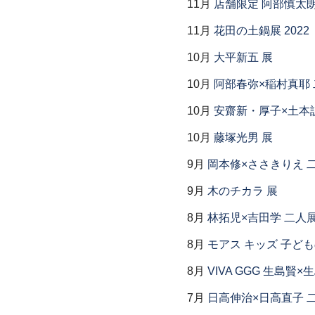
11月
店舗限定 阿部慎太
11月
花田の土鍋展 2022
10月
大平新五 展
10月
阿部春弥×稲村真耶
10月
安齋新・厚子×土本
10月
藤塚光男 展
9月
岡本修×ささきりえ 
9月
木のチカラ 展
8月
林拓児×吉田学 二人
8月
モアス キッズ 子ど
8月
VIVA GGG 生島賢
7月
日高伸治×日高直子 