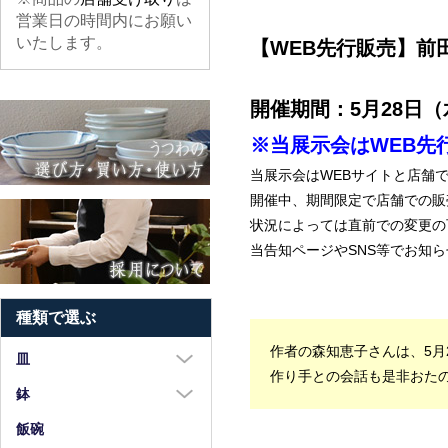
営業日の時間内にお願い
いたします。
【WEB先行販売】前
開催期間：5月28日（
※当展示会はWEB先
当展示会はWEBサイトと店舗
開催中、期間限定で店舗での販
状況によっては直前での変更の
当告知ページやSNS等でお知
種類で選ぶ
作者の森知恵子さんは、5月
皿
作り手との会話も是非おた
大皿（8寸以上）
鉢
中皿（5～7寸）
大鉢（8寸以上）
飯碗