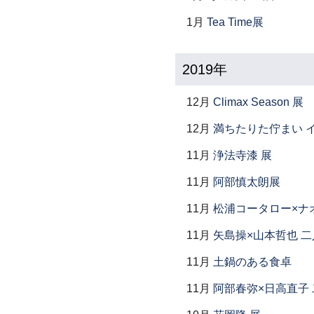
1月
Tea Time展
2019年
12月
Climax Season 展
12月
満ちたりた佇まい イ
11月
浄法寺漆 展
11月
阿部慎太朗展
11月
松浦コータロー×ナ
11月
矢島操×山本哲也 
11月
土鍋のある食卓
11月
阿部春弥×日高直子