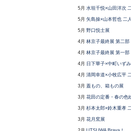
5月
水垣千悦×山田洋次 
5月
矢島操×山本哲也 二
5月
野口悦士展
4月
林京子最終展 第二
4月
林京子最終展 第一部「Th
4月
日下華子×中町いずみ
4月
清岡幸道×小牧広平 
3月
蓋もの、箱もの展
3月
花田の定番・春の色
3月
杉本太郎×鈴木重孝 
3月
花月窯展
2月
UTSUWA Brava！