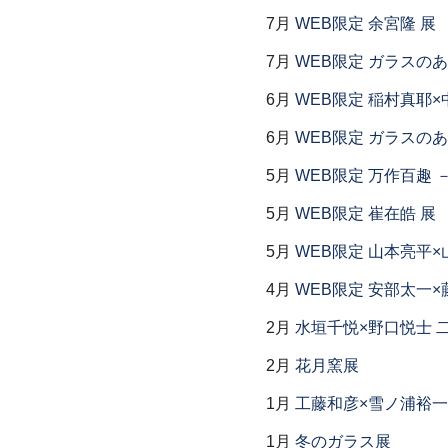
7月
WEB限定 余宮隆 展
7月
WEB限定 ガラスの
6月
WEB限定 稲村真耶×
6月
WEB限定 ガラスの
5月
WEB限定 万作百趣 －
5月
WEB限定 崔在皓 展
5月
WEB限定 山本亮平×
4月
WEB限定 安部太一×
2月
水垣千悦×野口悦士 
2月
花月窯展
1月
工藤和彦×雪ノ浦裕一
1月
冬のガラス展