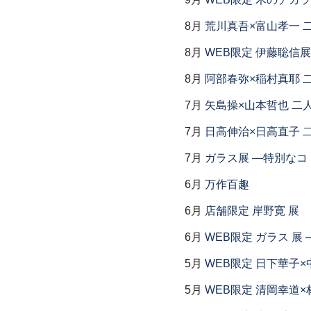
8月
荒川真吾×富山孝一 
8月
WEB限定 伊藤聡信展
8月
阿部春弥×稲村真耶 
7月
矢島操×山本哲也 二
7月
日高伸治×日高直子 
7月
ガラス展 ―特別なコ
6月
万作百趣
6月
店舗限定 岸野寛 展
6月
WEB限定 ガラス 展
5月
WEB限定 日下華子×
5月
WEB限定 清岡幸道×