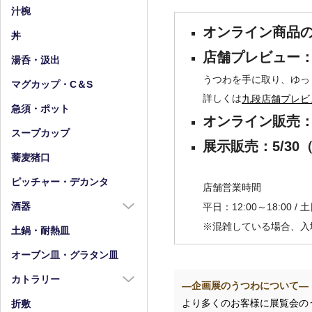
小皿（4寸以下）
中鉢（5～7寸）
汁椀
豆皿
小鉢（4寸以下）
オンライン商品の
丼
店舗プレビュー：5
湯呑・汲出
うつわを手に取り、ゆっ
マグカップ・C＆S
詳しくは
九段店舗プレビ
急須・ポット
オンライン販売：5/
スープカップ
展示販売：5/30
蕎麦猪口
ピッチャー・デカンタ
店舗営業時間
酒器
平日：12:00～18:00 / 
※混雑している場合、入
酒器全商品
土鍋・耐熱皿
徳利
オーブン皿・グラタン皿
盃・ぐい呑み
カトラリー
―企画展のうつわについて―
片口
カトラリー全商品
より多くのお客様に展覧会の
折敷