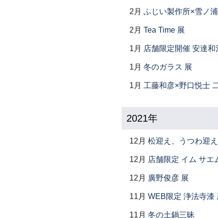
2月
ふじい製作所×雪ノ浦
2月
Tea Time 展
1月
店舗限定開催 安達和
1月
冬のガラス 展
1月
工藤和彦×野口悦士 
2021年
12月
松迎え、うつわ迎え
12月
店舗限定 イム サエム展
12月
廣野俊彦 展
11月
WEB限定 浄法寺漆 
11月
冬の土鍋三昧