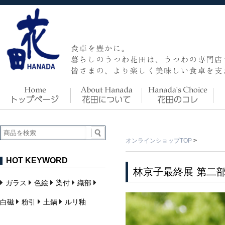
オンラインショップTOP
>
HOT KEYWORD
林京子最終展 第二
ガラス
色絵
染付
織部
白磁
粉引
土鍋
ルリ釉