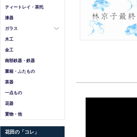
箸
ティートレイ・茶托
箸置
漆器
スプーン・フォーク
ガラス
小物
ガラス全商品
木工
グラス
金工
ガラス皿
南部鉄器・鉄器
ガラス鉢
重箱・ふたもの
ガラス小物・他
茶器
花器・ピッチャー
一点もの
花器
置物・他
花田の「コレ」