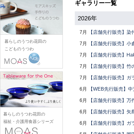
田中あい
中村一也
ギャラリー一覧
花田オリジナル
松浦コータロー
山口硝子
iiDA Woodturning
ワダコーヘー
川村宏樹
志村睦彦
田中佐和子
中村幸一郎
羽生直記
松浦ナオコ
山口利枝
伊賀焼土楽
渡辺信史
幹山繁太
2026年
城進
谷口嘉
d.Tam 中村孝子/桃子
林京子
松葉勇輝
山崎葉
池島直人
渡邊心平
季更器窯
菅原博之
谷永太郎
中村智美
林拓児
松本郁美
7月
【店舗先行販売】染
山田洋次
池島仁美
岸野寛
杉本太郎
田部桃子
中村真紀
原口潔
松本優樹
暮らしのうつわ花田の
山田隆太郎
生島賢
7月
【店舗先行販売】小倉
北野敏一（犀ノ音窯）
杉本寿樹
玉山保男
中山孝志
こどものうつわ
原田七重
松本良夫
山中恵介
生島明水
清岡幸道
7月
【店舗先行販売】Haku
鈴木亜以
田村悠
名古路英介
原田譲
三浦侑子
山本哲也
池田大介
日下華子
鈴木重孝
田沼英里
7月
【店舗先行販売】竹
ななかまど
原光弘
水垣千悦
山本恭代
石川漆宝堂
葛和万紀
鈴木潤吾
崔在皓
西納三枝
日高伸治
7月
【店舗先行販売】ガラス
水野克俊
山本亮平
石田誠
九谷青窯
鈴木努
土屋伸顕
西山芳浩
日高直子
みずのみさ
Yu-ten
6月
【WEB先行販売】中
和泉良法
工藤和彦
鈴木涼子
滴生舎
野口悦士
ヒヅミ峠舎
光井威善
雪ノ浦裕一
市川知也
熊谷峻
6月
【店舗先行販売】万作
須谷窯
土井康治朗
樋山真弓
三留舞
吉岡将弐
伊藤聡信
クラタペッパー
須原健夫
6月
【店舗先行販売】矢
土井宏友
暮らしのうつわ花田の
平岡正弘
宮岡麻衣子
吉田学
伊藤孝英
小泉敦信
陶房独歩炎
福祉・介護用食器シリーズ
6月
【店舗先行販売】ガラス
平林秀幸
宮崎孝彦
米満麻子
井銅心平
こいずみみゆき
徳永遊心
廣野俊彦
三輪周太郎