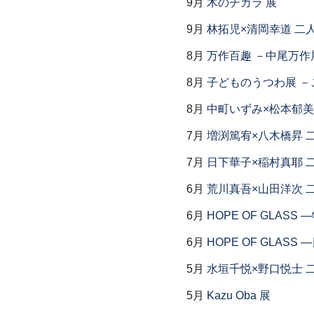
9月
木のチカラ 展
9月
林拓児×清岡幸道 二
8月
万作百趣 －中尾万作展
8月
子どものうつわ展 
8月
中町いずみ×松本郁美
7月
増渕篤宥×八木橋昇 
7月
日下華子×稲村真耶 
6月
荒川真吾×山田洋次 
6月
HOPE OF GLAS
6月
HOPE OF GLAS
5月
水垣千悦×野口悦士 
5月
Kazu Oba 展