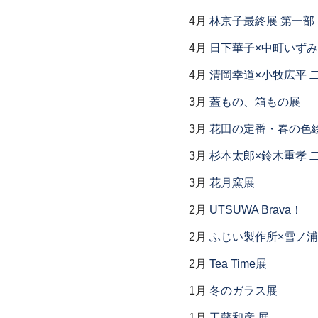
4月
林京子最終展 第一部「Th
4月
日下華子×中町いずみ
4月
清岡幸道×小牧広平 
3月
蓋もの、箱もの展
3月
花田の定番・春の色
3月
杉本太郎×鈴木重孝 
3月
花月窯展
2月
UTSUWA Brava！
2月
ふじい製作所×雪ノ浦
2月
Tea Time展
1月
冬のガラス展
1月
工藤和彦 展