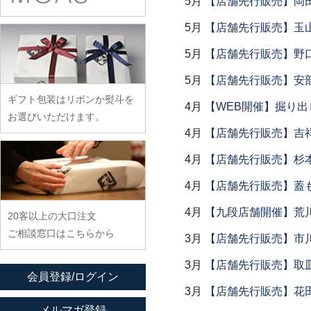
5月
【店舗先行販売】岡
余宮隆
稲村真耶
古賀雄二郎
戸田文浩
廣政毅
武者千夏子
イム サエム
5月
【店舗先行販売】玉山
枯白 乾喬彰
富山孝一
ふじい製作所
武曽健一
イレヤガラス
小寺暁洋
5月
【店舗先行販売】野
土本訓寛・土本久美子
藤崎均
村田森
岩舘隆（浄法寺）
小西晃
5月
【店舗先行販売】安部
藤田永子
村田菜穂美
岩永浩
小林巧征
ギフト包装はリボンか熨斗を
藤塚光男
4月
【WEB開催】掘り出
木工ヤマニ
臼田けい子
小牧広平
お選びいただけます。
古川桜
森康一朗
4月
【店舗先行販売】吉
海野裕
近藤亮介
文吉窯
森知恵子
浦陽子
4月
【店舗先行販売】杉本
ほたる窯
森悠紀子
遠藤マサヒロ
4月
【店舗先行販売】蓋
堀畑蘭
森下綾
大井寛史
4月
【九段店舗開催】荒
20客以上の大口注文
大久保公太郎
ご相談窓口はこちらから
3月
【店舗先行販売】市
大沢和義
大平新五
3月
【店舗先行販売】取
会員登録/ログイン
大前史
3月
【店舗先行販売】花
大和田友香
メルマガ登録