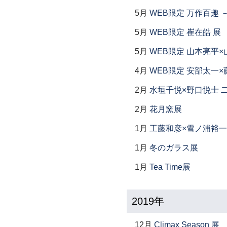
5月
WEB限定 万作百趣 －
5月
WEB限定 崔在皓 展
5月
WEB限定 山本亮平×
4月
WEB限定 安部太一×
2月
水垣千悦×野口悦士 
2月
花月窯展
1月
工藤和彦×雪ノ浦裕一
1月
冬のガラス展
1月
Tea Time展
2019年
12月
Climax Season 展