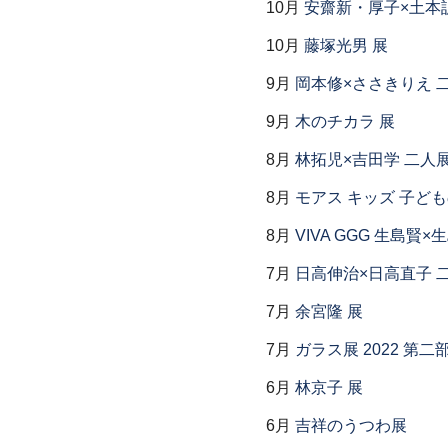
10月
安齋新・厚子×土本
10月
藤塚光男 展
9月
岡本修×ささきりえ 
9月
木のチカラ 展
8月
林拓児×吉田学 二人
8月
モアス キッズ 子ど
8月
VIVA GGG 生島賢
7月
日高伸治×日高直子 
7月
余宮隆 展
7月
ガラス展 2022 第
6月
林京子 展
6月
吉祥のうつわ展