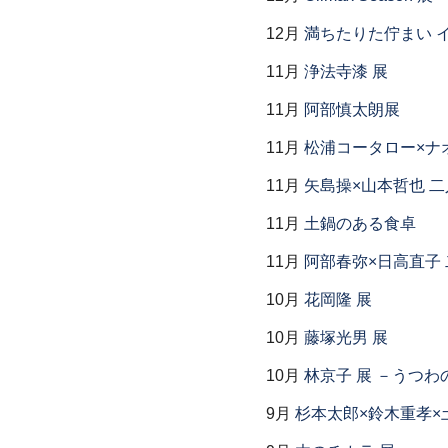
12月
満ちたりた佇まい イ
11月
浄法寺漆 展
11月
阿部慎太朗展
11月
松浦コータロー×ナ
11月
矢島操×山本哲也 
11月
土鍋のある食卓
11月
阿部春弥×日高直子
10月
花岡隆 展
10月
藤塚光男 展
10月
林京子 展 －うつわ
9月
杉本太郎×鈴木重孝×