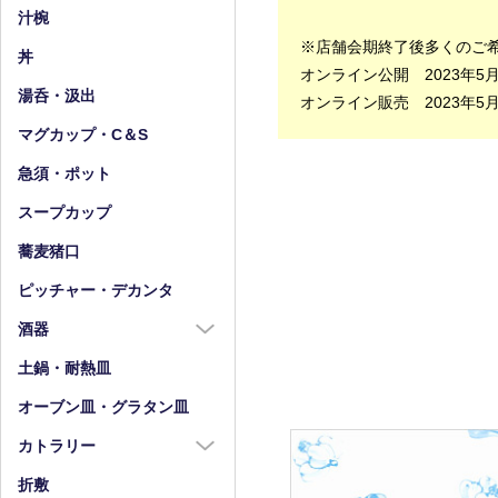
小皿（4寸以下）
中鉢（5～7寸）
汁椀
豆皿
小鉢（4寸以下）
※店舗会期終了後多くのご
丼
オンライン公開 2023年5
湯呑・汲出
オンライン販売 2023年5
マグカップ・C＆S
急須・ポット
スープカップ
蕎麦猪口
ピッチャー・デカンタ
酒器
酒器全商品
土鍋・耐熱皿
徳利
オーブン皿・グラタン皿
盃・ぐい呑み
カトラリー
片口
カトラリー全商品
折敷