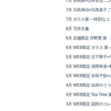
7月
矢島操×山本哲也 二
7月
日高伸治×日高直子 
7月
ガラス展 ―特別なコ
6月
万作百趣
6月
店舗限定 岸野寛 展
6月
WEB限定 ガラス 展
5月
WEB限定 日下華子×
5月
WEB限定 清岡幸道×
5月
WEB限定 水垣千悦×
4月
WEB限定 吉祥のうつ
4月
WEB限定 Tea Time 
3月
WEB限定 花田のコ