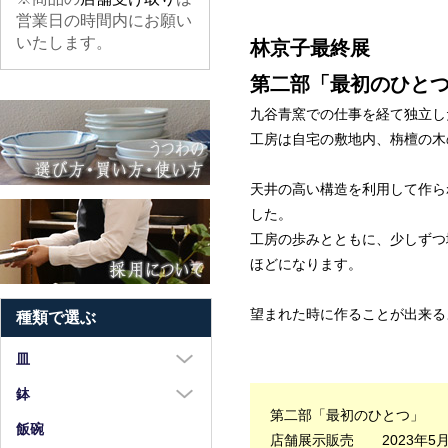
営業日の時間内にお願い
いたします。
林京子最終展
第二部「最初のひと
九谷青窯での仕事を経て独立し
工房は自宅の敷地内、栴檀の木
天井の高い構造を利用して作ら
した。
工房の歩みとともに、少しずつ
ほどになります。
望まれた時に作ることが出来る
種類で選ぶ
皿
大皿（8寸以上）
鉢
第二部「最初のひとつ」
中皿（5～7寸）
大鉢（8寸以上）
飯碗
店舗展示販売 2023年5月