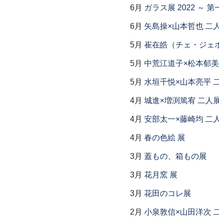
6月
ガラス展 2022 ～
6月
矢島操×山本哲也 二
5月
崔在皓（チェ・ジェホ
5月
中荒江道子×松本郁美
5月
水垣千悦×山本亮平 
4月
城進×増渕篤宥 二人
4月
安部太一×藤崎均 二
4月
春の色絵 展
3月
蓋もの、箱もの展
3月
花月窯 展
3月
花田のコレ展
2月
小泉敦信×山田洋次 