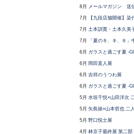
8月
メールマガジン 送
7月
【九段店舗開催】染
7月
土本訓寛・土本久美子
7月
「夏のキ、キ、キ」中
6月
ガラスと過ごす夏 -Glas
6月
岡田直人展
6月
吉祥のうつわ展
6月
ガラスと過ごす夏 -Glas
5月
水垣千悦×山田洋次 
5月
矢島操×山本哲也 二
5月
野口悦士展
4月
林京子最終展 第二