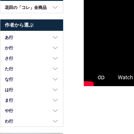
花田の「コレ」全商品
大皿・中皿・小皿
作者から選ぶ
鉢・湯呑・カップ
汁椀・土鍋・折敷
あ行
小物・カトラリー
浅野奈生
か行
苧野直樹
蠣崎マコト
さ行
安達和治
葛西国太郎
坂本達哉
た行
阿部慎太朗
葛西義信
佐川岳彦
高島慎一
な行
安部太一
Kazu Oba
佐々木暢子
高木剛
中荒江道子
は行
阿部春弥・みか
金津沙矢香
ささきりえ
瀧田操
中尾万作
橋村大作
ま行
荒川真吾
釜定
佐藤綾子
竹中悠記
中川紀夫
長谷川由香
前田麻美
や行
荒賀文成
河上智美
佐藤佳成
竹俣勇壱
長倉研
畑中篤
正木春蔵
八木橋昇
わ行
有馬和博
川合孝知
重田良古
タジェール・デ・マエダ
中町いずみ
花岡隆
増渕篤宥
矢島操
安齋新・厚子
鷲塚貴紀
川辺忠
島田まるみ