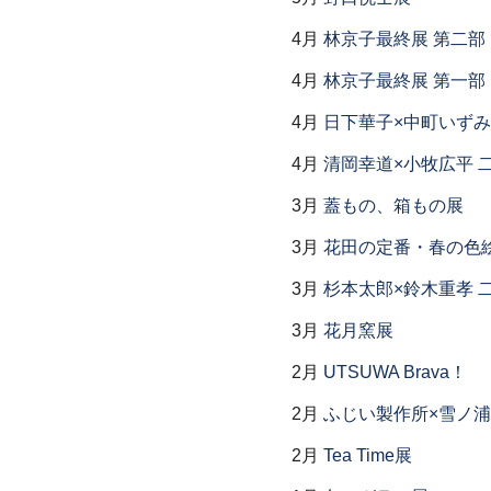
4月
林京子最終展 第二
4月
林京子最終展 第一部「Th
4月
日下華子×中町いずみ
4月
清岡幸道×小牧広平 
3月
蓋もの、箱もの展
3月
花田の定番・春の色
3月
杉本太郎×鈴木重孝 
3月
花月窯展
2月
UTSUWA Brava！
2月
ふじい製作所×雪ノ浦
2月
Tea Time展