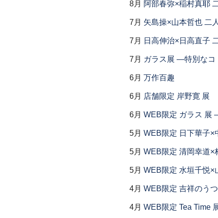
8月
阿部春弥×稲村真耶 
7月
矢島操×山本哲也 二
7月
日高伸治×日高直子 
7月
ガラス展 ―特別なコ
6月
万作百趣
6月
店舗限定 岸野寛 展
6月
WEB限定 ガラス 展
5月
WEB限定 日下華子×
5月
WEB限定 清岡幸道×
5月
WEB限定 水垣千悦×
4月
WEB限定 吉祥のうつ
4月
WEB限定 Tea Time 