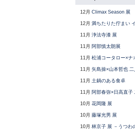
12月
Climax Season 展
12月
満ちたりた佇まい イ
11月
浄法寺漆 展
11月
阿部慎太朗展
11月
松浦コータロー×ナ
11月
矢島操×山本哲也 
11月
土鍋のある食卓
11月
阿部春弥×日高直子
10月
花岡隆 展
10月
藤塚光男 展
10月
林京子 展 －うつわ