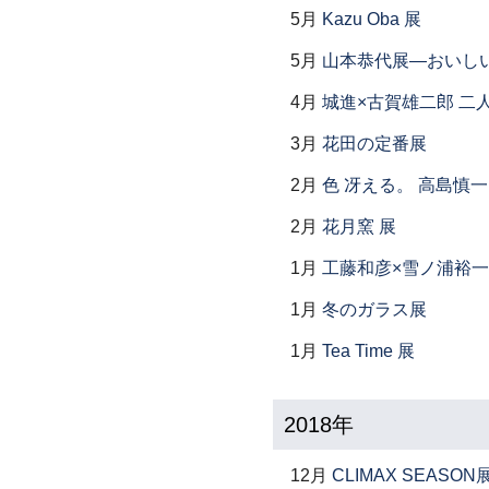
5月
Kazu Oba 展
5月
山本恭代展―おいし
4月
城進×古賀雄二郎 二
3月
花田の定番展
2月
色 冴える。 高島慎
2月
花月窯 展
1月
工藤和彦×雪ノ浦裕一
1月
冬のガラス展
1月
Tea Time 展
2018年
12月
CLIMAX SEASON