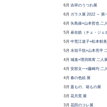
6月
吉祥のうつわ展
6月
ガラス展 2022 ～
6月
矢島操×山本哲也 二
5月
崔在皓（チェ・ジェホ
5月
中荒江道子×松本郁美
5月
水垣千悦×山本亮平 
4月
城進×増渕篤宥 二人
4月
安部太一×藤崎均 二
4月
春の色絵 展
3月
蓋もの、箱もの展
3月
花月窯 展
3月
花田のコレ展