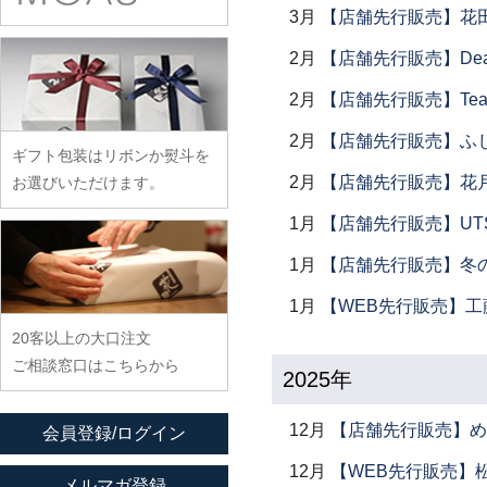
余宮隆
稲村真耶
古賀雄二郎
3月
【店舗先行販売】花
戸田文浩
廣政毅
武者千夏子
イム サエム
枯白 乾喬彰
富山孝一
2月
【店舗先行販売】Dear Lik
ふじい製作所
武曽健一
イレヤガラス
小寺暁洋
土本訓寛・土本久美子
藤崎均
2月
【店舗先行販売】Tea
村田森
岩舘隆（浄法寺）
小西晃
藤田永子
村田菜穂美
2月
【店舗先行販売】ふ
岩永浩
小林巧征
ギフト包装はリボンか熨斗を
藤塚光男
木工ヤマニ
臼田けい子
小牧広平
2月
【店舗先行販売】花
お選びいただけます。
古川桜
森康一朗
海野裕
近藤亮介
1月
【店舗先行販売】UTSU
文吉窯
森知恵子
浦陽子
1月
【店舗先行販売】冬
ほたる窯
森悠紀子
遠藤マサヒロ
堀畑蘭
森下綾
1月
【WEB先行販売】工
大井寛史
20客以上の大口注文
大久保公太郎
ご相談窓口はこちらから
2025年
大沢和義
大平新五
12月
【店舗先行販売】め
会員登録/ログイン
大前史
12月
【WEB先行販売】
大和田友香
メルマガ登録