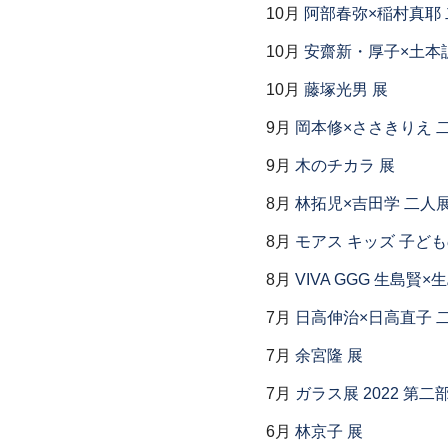
10月
阿部春弥×稲村真耶
10月
安齋新・厚子×土本
10月
藤塚光男 展
9月
岡本修×ささきりえ 
9月
木のチカラ 展
8月
林拓児×吉田学 二人
8月
モアス キッズ 子ど
8月
VIVA GGG 生島賢
7月
日高伸治×日高直子 
7月
余宮隆 展
7月
ガラス展 2022 第
6月
林京子 展