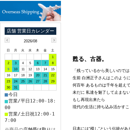
2026/08
日
月
火
水
木
金
土
1
甦る、古器。
2
3
4
5
6
7
8
9
10
11
12
13
14
15
「残っているから美しいのでは
16
17
18
19
20
21
22
生前 白洲正子さんはこのよう
23
24
25
26
27
28
29
何百年 あるものは千年を超え
30
31
未だに 私達を魅了して止まな
■
今日
もし再現出来たら
■
営業/平日12:00-18:
現代の生活に持ち込み活かすこ
00
■
営業/土日祝12:00-1
7:00
日本には“模し”という伝統があ
※商品の
店舗受け取り
は