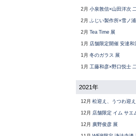
2月
小泉敦信×山田洋次 
2月
ふじい製作所×雪ノ浦
2月
Tea Time 展
1月
店舗限定開催 安達和
1月
冬のガラス 展
1月
工藤和彦×野口悦士 
2021年
12月
松迎え、うつわ迎え
12月
店舗限定 イム サエム展
12月
廣野俊彦 展
11月
WEB限定 浄法寺漆 