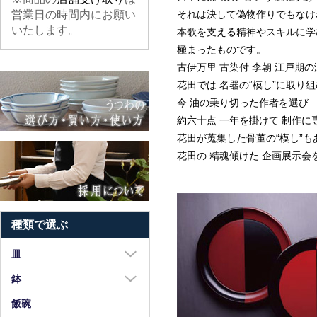
営業日の時間内にお願い
それは決して偽物作りでもなけ
いたします。
本歌を支える精神やスキルに学
極まったものです。
古伊万里 古染付 李朝 江戸期
花田では 名器の“模し”に取り
今 油の乗り切った作者を選び
約六十点 一年を掛けて 制作
花田が蒐集した骨董の“模し”も
花田の 精魂傾けた 企画展示会
種類で選ぶ
皿
大皿（8寸以上）
鉢
中皿（5～7寸）
大鉢（8寸以上）
飯碗