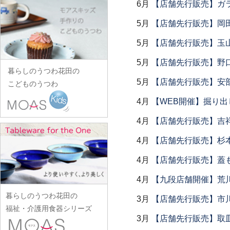
田中あい
中村一也
6月
【店舗先行販売】ガラス
花田オリジナル
松浦コータロー
山口硝子
iiDA Woodturning
ワダコーヘー
川村宏樹
志村睦彦
田中佐和子
中村幸一郎
羽生直記
松浦ナオコ
5月
【店舗先行販売】岡
山口利枝
伊賀焼土楽
渡辺信史
幹山繁太
城進
谷口嘉
d.Tam 中村孝子/桃子
林京子
松葉勇輝
山崎葉
池島直人
5月
【店舗先行販売】玉山
渡邊心平
季更器窯
菅原博之
谷永太郎
中村智美
林拓児
松本郁美
山田洋次
池島仁美
岸野寛
5月
【店舗先行販売】野
杉本太郎
田部桃子
中村真紀
原口潔
松本優樹
暮らしのうつわ花田の
山田隆太郎
生島賢
北野敏一（犀ノ音窯）
杉本寿樹
玉山保男
5月
【店舗先行販売】安部
中山孝志
こどものうつわ
原田七重
松本良夫
山中恵介
生島明水
清岡幸道
鈴木亜以
田村悠
名古路英介
原田譲
4月
【WEB開催】掘り出
三浦侑子
山本哲也
池田大介
日下華子
鈴木重孝
田沼英里
ななかまど
原光弘
水垣千悦
山本恭代
4月
【店舗先行販売】吉
石川漆宝堂
葛和万紀
鈴木潤吾
崔在皓
西納三枝
日高伸治
水野克俊
山本亮平
石田誠
九谷青窯
4月
【店舗先行販売】杉本
鈴木努
土屋伸顕
西山芳浩
日高直子
みずのみさ
Yu-ten
和泉良法
工藤和彦
鈴木涼子
4月
【店舗先行販売】蓋
滴生舎
野口悦士
ヒヅミ峠舎
光井威善
雪ノ浦裕一
市川知也
熊谷峻
須谷窯
土井康治朗
4月
【九段店舗開催】荒
樋山真弓
三留舞
吉岡将弐
伊藤聡信
クラタペッパー
須原健夫
土井宏友
暮らしのうつわ花田の
平岡正弘
宮岡麻衣子
3月
【店舗先行販売】市
吉田学
伊藤孝英
小泉敦信
陶房独歩炎
福祉・介護用食器シリーズ
平林秀幸
宮崎孝彦
米満麻子
井銅心平
3月
【店舗先行販売】取
こいずみみゆき
徳永遊心
廣野俊彦
三輪周太郎