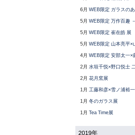
6月
WEB限定 ガラスの
5月
WEB限定 万作百趣 －
5月
WEB限定 崔在皓 展
5月
WEB限定 山本亮平×
4月
WEB限定 安部太一×
2月
水垣千悦×野口悦士 
2月
花月窯展
1月
工藤和彦×雪ノ浦裕一
1月
冬のガラス展
1月
Tea Time展
2019年