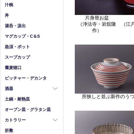
小皿（4寸以下）
中鉢（5～7寸）
汁椀
豆皿
小鉢（4寸以下）
丼
片身替お盆
（浄法寺・岩舘隆
（江
湯呑・汲出
作）
マグカップ・C＆S
急須・ポット
スープカップ
蕎麦猪口
ピッチャー・デカンタ
酒器
所狭しと並ぶ新作のう
酒器全商品
土鍋・耐熱皿
徳利
オーブン皿・グラタン皿
盃・ぐい呑み
カトラリー
片口
カトラリー全商品
折敷