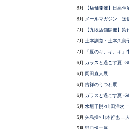
8月
【店舗開催】日高伸治
8月
メールマガジン 送
7月
【九段店舗開催】染
7月
土本訓寛・土本久美子
7月
「夏のキ、キ、キ」中
6月
ガラスと過ごす夏 -Glas
6月
岡田直人展
6月
吉祥のうつわ展
6月
ガラスと過ごす夏 -Glas
5月
水垣千悦×山田洋次 
5月
矢島操×山本哲也 二
5月
野口悦士展