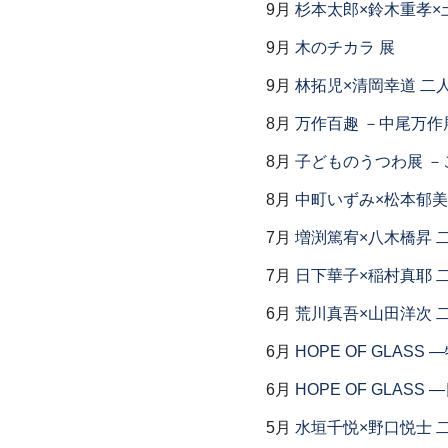
9月
杉本太郎×鈴木重孝×
9月
木のチカラ 展
9月
林拓児×清岡幸道 二
8月
万作百趣 －中尾万作展
8月
子どものうつわ展 
8月
中町いずみ×松本郁美
7月
増渕篤宥×八木橋昇 
7月
日下華子×稲村真耶 
6月
荒川真吾×山田洋次 
6月
HOPE OF GLAS
6月
HOPE OF GLAS
5月
水垣千悦×野口悦士 