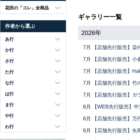
花田の「コレ」全商品
ギャラリー一覧
大皿・中皿・小皿
作者から選ぶ
鉢・湯呑・カップ
2026年
汁椀・土鍋・折敷
あ行
7月
【店舗先行販売】染
小物・カトラリー
浅野奈生
か行
7月
【店舗先行販売】小倉
苧野直樹
蠣崎マコト
さ行
安達和治
葛西国太郎
7月
【店舗先行販売】Haku
坂本達哉
た行
阿部慎太朗
葛西義信
佐川岳彦
高島慎一
7月
【店舗先行販売】竹
な行
安部太一
Kazu Oba
佐々木暢子
高木剛
中荒江道子
は行
7月
【店舗先行販売】ガラス
阿部春弥・みか
金津沙矢香
ささきりえ
瀧田操
中尾万作
橋村大作
ま行
6月
【WEB先行販売】中
荒川真吾
釜定
佐藤綾子
竹中悠記
中川紀夫
長谷川由香
前田麻美
や行
荒賀文成
6月
【店舗先行販売】万作
河上智美
佐藤佳成
竹俣勇壱
長倉研
畑中篤
正木春蔵
八木橋昇
わ行
有馬和博
川合孝知
重田良古
6月
【店舗先行販売】矢
タジェール・デ・マエダ
中町いずみ
花岡隆
増渕篤宥
矢島操
安齋新・厚子
鷲塚貴紀
川辺忠
島田まるみ