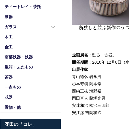
箸
ティートレイ・茶托
箸置
漆器
スプーン・フォーク
ガラス
所狭しと並ぶ新作のう
小物
ガラス全商品
木工
グラス
金工
ガラス皿
企画展名
：甦る、古器。
南部鉄器・鉄器
開催期間
：2010年 12月8日
ガラス鉢
重箱・ふたもの
出展作家
ガラス小物・他
青山徳弘 岩永浩
茶器
花器・ピッチャー
杉本寿樹 岡本修
一点もの
西納三枝 海野裕
花器
岡田直人 藤塚光男
安達和治 松沢三四郎
置物・他
安江潔 吉岡将弐
花田の「コレ」