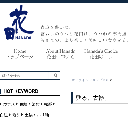
オンラインショップTOP
>
HOT KEYWORD
甦る、古器。
ガラス
色絵
染付
織部
白磁
粉引
土鍋
ルリ釉