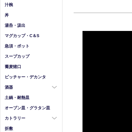
小皿（4寸以下）
中鉢（5～7寸）
汁椀
豆皿
小鉢（4寸以下）
丼
湯呑・汲出
マグカップ・C＆S
急須・ポット
スープカップ
蕎麦猪口
ピッチャー・デカンタ
酒器
酒器全商品
土鍋・耐熱皿
徳利
オーブン皿・グラタン皿
盃・ぐい呑み
カトラリー
片口
カトラリー全商品
折敷