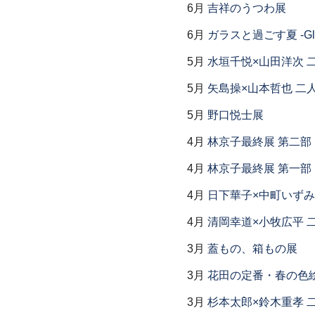
6月
吉祥のうつわ展
6月
ガラスと過ごす夏 -Glas
5月
水垣千悦×山田洋次 
5月
矢島操×山本哲也 二
5月
野口悦士展
4月
林京子最終展 第二
4月
林京子最終展 第一部「Th
4月
日下華子×中町いずみ
4月
清岡幸道×小牧広平 
3月
蓋もの、箱もの展
3月
花田の定番・春の色
3月
杉本太郎×鈴木重孝 