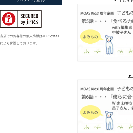
小倉広太郎
岡田直人
岡野達也
岡本修
当店でのお客様の個人情報はJPRSのSSL
により保護しております。
小川佳子
小滝陶房
▼