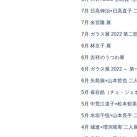
7月
日高伸治×日高直子 
7月
余宮隆 展
7月
ガラス展 2022 第
6月
林京子 展
6月
吉祥のうつわ展
6月
ガラス展 2022 ～
6月
矢島操×山本哲也 二
5月
崔在皓（チェ・ジェホ
5月
中荒江道子×松本郁美
5月
水垣千悦×山本亮平 
4月
城進×増渕篤宥 二人