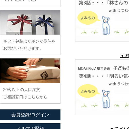
余宮隆
稲村真耶
古賀雄二郎
戸田文浩
廣政毅
武者千夏子
イム サエム
枯白 乾喬彰
富山孝一
ふじい製作所
武曽健一
イレヤガラス
小寺暁洋
土本訓寛・土本久美子
藤崎均
村田森
岩舘隆（浄法寺）
小西晃
藤田永子
村田菜穂美
岩永浩
小林巧征
ギフト包装はリボンか熨斗を
藤塚光男
木工ヤマニ
臼田けい子
小牧広平
お選びいただけます。
古川桜
森康一朗
海野裕
▼ 
近藤亮介
文吉窯
森知恵子
浦陽子
ほたる窯
森悠紀子
遠藤マサヒロ
堀畑蘭
森下綾
大井寛史
20客以上の大口注文
大久保公太郎
ご相談窓口はこちらから
大沢和義
大平新五
会員登録/ログイン
大前史
大和田友香
メルマガ登録
▼ 子ど