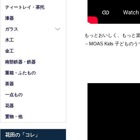
箸
ティートレイ・茶托
箸置
漆器
スプーン・フォーク
ガラス
小物
もっとおいしく、もっと
ガラス全商品
木工
－MOAS Kids 子どもの
グラス
金工
ガラス皿
南部鉄器・鉄器
ガラス鉢
重箱・ふたもの
ガラス小物・他
茶器
花器・ピッチャー
一点もの
花器
置物・他
花田の「コレ」