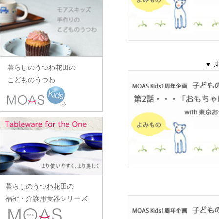
田中あい
中村一也
花田オリジナル
松浦コータロー
山口硝子
iiDA Woodturning
ワダコーヘー
川村宏樹
志村睦彦
田中佐和子
中村幸一郎
羽生直記
松浦ナオコ
山口利枝
伊賀焼土楽
渡辺信史
幹山繁太
城進
谷口嘉
d.Tam 中村孝子/桃子
林京子
松葉勇輝
山崎葉
池島直人
渡邊心平
季更器窯
菅原博之
谷永太郎
中村智美
林拓児
松本郁美
山田洋次
池島仁美
岸野寛
杉本太郎
田部桃子
中村真紀
▼ 
原口潔
松本優樹
暮らしのうつわ花田の
山田隆太郎
生島賢
北野敏一（犀ノ音窯）
杉本寿樹
玉山保男
中山孝志
こどものうつわ
原田七重
松本良夫
山中恵介
生島明水
清岡幸道
鈴木亜以
田村悠
名古路英介
原田譲
三浦侑子
山本哲也
池田大介
日下華子
鈴木重孝
田沼英里
ななかまど
原光弘
水垣千悦
山本恭代
石川漆宝堂
葛和万紀
鈴木潤吾
崔在皓
西納三枝
日高伸治
水野克俊
山本亮平
石田誠
九谷青窯
鈴木努
土屋伸顕
西山芳浩
日高直子
みずのみさ
Yu-ten
和泉良法
工藤和彦
鈴木涼子
滴生舎
野口悦士
ヒヅミ峠舎
光井威善
雪ノ浦裕一
市川知也
熊谷峻
須谷窯
土井康治朗
樋山真弓
三留舞
吉岡将弐
伊藤聡信
クラタペッパー
須原健夫
土井宏友
暮らしのうつわ花田の
平岡正弘
宮岡麻衣子
吉田学
伊藤孝英
小泉敦信
陶房独歩炎
福祉・介護用食器シリーズ
平林秀幸
宮崎孝彦
米満麻子
井銅心平
こいずみみゆき
徳永遊心
廣野俊彦
三輪周太郎