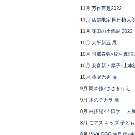
11月
万作百趣2022
11月
店舗限定 阿部慎太
11月
花田の土鍋展 2022
10月
大平新五 展
10月
阿部春弥×稲村真耶
10月
安齋新・厚子×土本
10月
藤塚光男 展
9月
岡本修×ささきりえ 
9月
木のチカラ 展
8月
林拓児×吉田学 二人
8月
モアス キッズ 子ど
8月
VIVA GGG 生島賢