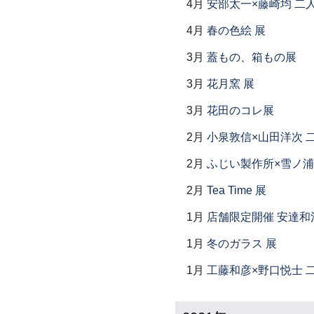
4月
安部太一×藤崎均 二
4月
春の色絵 展
3月
蓋もの、箱もの展
3月
花月窯 展
3月
花田のコレ展
2月
小泉敦信×山田洋次 
2月
ふじい製作所×雪ノ浦
2月
Tea Time 展
1月
店舗限定開催 安達和
1月
冬のガラス 展
1月
工藤和彦×野口悦士 