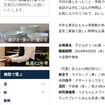
今日の楽しかったこと、学校で
営業日の時間内にお願い
会話がはずむごはんの時間は、
いたします。
お気に入りのうつわで、おいし
今年も東京おもちゃ美術館の木
是非ご家族で楽しい時間をお過
企画展名
：子どものうつわ展 
開催期間
：2018年8月8日（水
※会期中無休
《写真》右上から時計回りに、
種類で選ぶ
林京子
：マグカップ（車）／径8.
小川佳子
：デザートカップさくら
皿
花田
：子供箸（朱）／長さ18c
大皿（8寸以上）
村田菜穂美
：うさちゃんスプーン
鉢
ランチプレートみんな友達／幅27
中皿（5～7寸）
大鉢（8寸以上）
飯碗