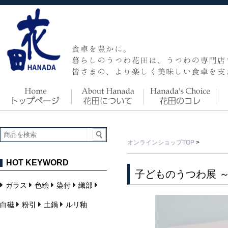
オンラインショップTOP
>
HOT KEYWORD
子どものうつわ展 
ガラス
色絵
染付
織部
白磁
粉引
土鍋
ルリ釉