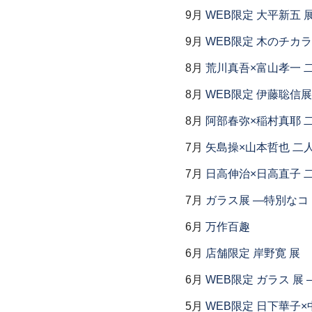
9月
WEB限定 大平新五 
9月
WEB限定 木のチカ
8月
荒川真吾×富山孝一 
8月
WEB限定 伊藤聡信展
8月
阿部春弥×稲村真耶 
7月
矢島操×山本哲也 二
7月
日高伸治×日高直子 
7月
ガラス展 ―特別なコ
6月
万作百趣
6月
店舗限定 岸野寛 展
6月
WEB限定 ガラス 展
5月
WEB限定 日下華子×