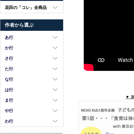
花田の「コレ」全商品
大皿・中皿・小皿
作者から選ぶ
鉢・湯呑・カップ
汁椀・土鍋・折敷
あ行
小物・カトラリー
浅野奈生
か行
苧野直樹
蠣崎マコト
さ行
安達和治
葛西国太郎
坂本達哉
た行
阿部慎太朗
葛西義信
佐川岳彦
高島慎一
な行
安部太一
Kazu Oba
佐々木暢子
高木剛
中荒江道子
は行
阿部春弥・みか
金津沙矢香
ささきりえ
▼ 
瀧田操
中尾万作
橋村大作
ま行
荒川真吾
釜定
佐藤綾子
竹中悠記
中川紀夫
長谷川由香
前田麻美
や行
荒賀文成
河上智美
佐藤佳成
竹俣勇壱
長倉研
畑中篤
正木春蔵
八木橋昇
わ行
有馬和博
川合孝知
重田良古
タジェール・デ・マエダ
中町いずみ
花岡隆
増渕篤宥
矢島操
安齋新・厚子
鷲塚貴紀
川辺忠
島田まるみ