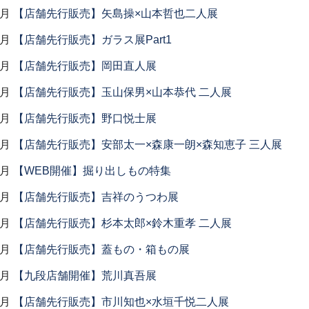
6月
【店舗先行販売】矢島操×山本哲也二人展
6月
【店舗先行販売】ガラス展Part1
5月
【店舗先行販売】岡田直人展
5月
【店舗先行販売】玉山保男×山本恭代 二人展
5月
【店舗先行販売】野口悦士展
5月
【店舗先行販売】安部太一×森康一朗×森知恵子 三人展
4月
【WEB開催】掘り出しもの特集
4月
【店舗先行販売】吉祥のうつわ展
4月
【店舗先行販売】杉本太郎×鈴木重孝 二人展
4月
【店舗先行販売】蓋もの・箱もの展
4月
【九段店舗開催】荒川真吾展
3月
【店舗先行販売】市川知也×水垣千悦二人展