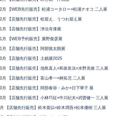
12月
【WEB先行販売】松浦コータロー×松浦ナオコ 二人展
12月
【店舗先行販売】松迎え、うつわ迎え展
11月
【店舗先行販売】浄法寺漆展
11月
【WEB予約販売】廣野俊彦展
11月
【店舗先行販売】阿部慎太朗展
10月
【店舗先行販売】土鍋展2025
10月
【店舗先行販売】池島直人×和泉良法×水野克俊 三人展
10月
【店舗先行販売】富山孝一×林拓児 二人展
10月
【店舗先行販売】阿部春弥・みか×日下華子 展
10月
【店舗先行販売】小林巧征×中川紀夫×武曽健一 三人展
9月
【店舗先行販売】鈴木亜以×鈴木潤吾×松本優樹 三人展