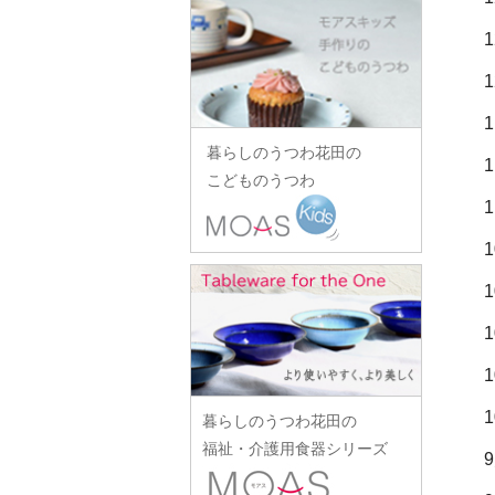
田中あい
中村一也
花田オリジナル
松浦コータロー
山口硝子
iiDA Woodturning
ワダコーヘー
川村宏樹
志村睦彦
田中佐和子
中村幸一郎
羽生直記
松浦ナオコ
山口利枝
伊賀焼土楽
渡辺信史
幹山繁太
城進
谷口嘉
d.Tam 中村孝子/桃子
林京子
松葉勇輝
山崎葉
池島直人
渡邊心平
季更器窯
菅原博之
谷永太郎
中村智美
林拓児
松本郁美
山田洋次
池島仁美
岸野寛
杉本太郎
田部桃子
中村真紀
原口潔
松本優樹
暮らしのうつわ花田の
山田隆太郎
生島賢
北野敏一（犀ノ音窯）
杉本寿樹
玉山保男
中山孝志
こどものうつわ
原田七重
松本良夫
山中恵介
生島明水
清岡幸道
鈴木亜以
田村悠
名古路英介
原田譲
三浦侑子
山本哲也
池田大介
日下華子
鈴木重孝
田沼英里
ななかまど
原光弘
水垣千悦
山本恭代
石川漆宝堂
葛和万紀
鈴木潤吾
崔在皓
西納三枝
日高伸治
水野克俊
山本亮平
石田誠
九谷青窯
鈴木努
土屋伸顕
西山芳浩
日高直子
みずのみさ
Yu-ten
和泉良法
工藤和彦
鈴木涼子
滴生舎
野口悦士
ヒヅミ峠舎
光井威善
雪ノ浦裕一
市川知也
熊谷峻
須谷窯
土井康治朗
樋山真弓
三留舞
吉岡将弐
伊藤聡信
クラタペッパー
須原健夫
土井宏友
暮らしのうつわ花田の
平岡正弘
宮岡麻衣子
吉田学
伊藤孝英
小泉敦信
陶房独歩炎
福祉・介護用食器シリーズ
平林秀幸
宮崎孝彦
米満麻子
井銅心平
こいずみみゆき
徳永遊心
廣野俊彦
三輪周太郎