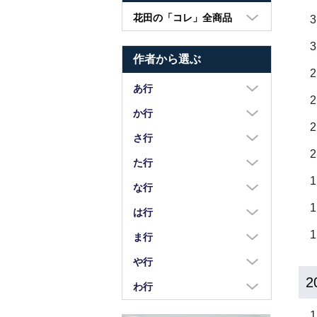
花田の「コレ」全商品
大皿・中皿・小皿
作者から選ぶ
鉢・湯呑・カップ
汁椀・土鍋・折敷
あ行
小物・カトラリー
浅野奈生
か行
苧野直樹
蠣崎マコト
さ行
安達和治
葛西国太郎
坂本達哉
た行
阿部慎太朗
葛西義信
佐川岳彦
高島慎一
な行
安部太一
Kazu Oba
佐々木暢子
高木剛
中荒江道子
は行
阿部春弥・みか
金津沙矢香
ささきりえ
瀧田操
中尾万作
橋村大作
ま行
荒川真吾
釜定
佐藤綾子
竹中悠記
中川紀夫
長谷川由香
前田麻美
や行
荒賀文成
河上智美
佐藤佳成
竹俣勇壱
長倉研
畑中篤
2
正木春蔵
八木橋昇
わ行
有馬和博
川合孝知
重田良古
タジェール・デ・マエダ
中町いずみ
花岡隆
増渕篤宥
矢島操
安齋新・厚子
鷲塚貴紀
川辺忠
島田まるみ