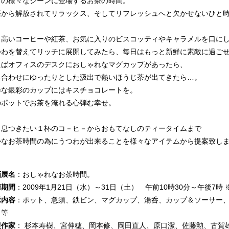
日の様々なシーンに登場するお茶の時間。
張から解放されてリラックス、そしてリフレッシュへと欠かせないひと
り高いコーヒーや紅茶、お気に入りのビスコッティやキャラメルを口に
つわを替えてリッチに展開してみたら、毎日はもっと新鮮に素敵に過ご
えばオフィスのデスクにおしゃれなマグカップがあったら、
ち合わせにゆったりとした汲出で熱いほうじ茶が出てきたら…。
粋な銀彩のカップにはキスチョコレートを。
のポットでお茶を淹れる心弾む幸せ。
と息つきたい１杯のコ－ヒ－からおもてなしのティータイムまで
かなお茶時間の為にうつわが出来ることを様々なアイテムから提案致し
画展名
：おしゃれなお茶時間。
催期間
：2009年1月21日（水）～31日（土） 午前10時30分～午後7時
示内容
：ポット、急須、鉄ビン、マグカップ、湯呑、カップ＆ソーサー
ク等
展作家
： 杉本寿樹、宮伸穂、岡本修、岡田直人、原口潔、佐藤勲、古賀