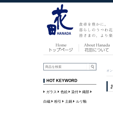
オン
HOT KEYWORD
ガラス
色絵
染付
織部
白磁
粉引
土鍋
ルリ釉