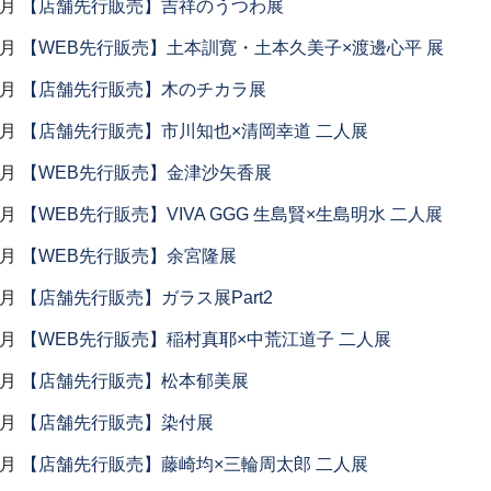
9月
【店舗先行販売】吉祥のうつわ展
9月
【WEB先行販売】土本訓寛・土本久美子×渡邊心平 展
9月
【店舗先行販売】木のチカラ展
8月
【店舗先行販売】市川知也×清岡幸道 二人展
8月
【WEB先行販売】金津沙矢香展
7月
【WEB先行販売】VIVA GGG 生島賢×生島明水 二人展
7月
【WEB先行販売】余宮隆展
7月
【店舗先行販売】ガラス展Part2
7月
【WEB先行販売】稲村真耶×中荒江道子 二人展
7月
【店舗先行販売】松本郁美展
7月
【店舗先行販売】染付展
6月
【店舗先行販売】藤崎均×三輪周太郎 二人展