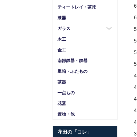
箸
ティートレイ・茶托
箸置
漆器
スプーン・フォーク
ガラス
小物
ガラス全商品
木工
グラス
金工
ガラス皿
南部鉄器・鉄器
ガラス鉢
重箱・ふたもの
ガラス小物・他
茶器
花器・ピッチャー
一点もの
花器
置物・他
花田の「コレ」