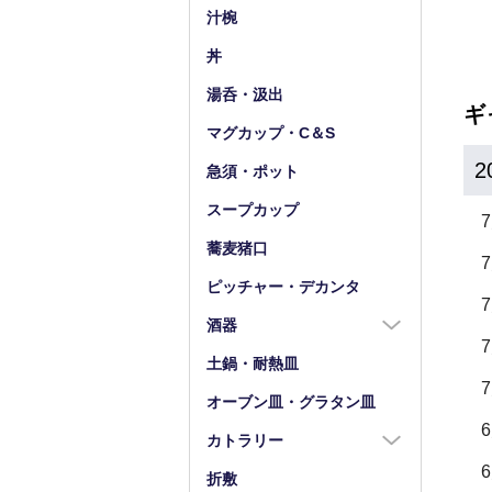
小皿（4寸以下）
中鉢（5～7寸）
汁椀
豆皿
小鉢（4寸以下）
丼
湯呑・汲出
ギ
マグカップ・C＆S
2
急須・ポット
スープカップ
蕎麦猪口
ピッチャー・デカンタ
酒器
酒器全商品
土鍋・耐熱皿
徳利
オーブン皿・グラタン皿
盃・ぐい呑み
カトラリー
片口
カトラリー全商品
折敷