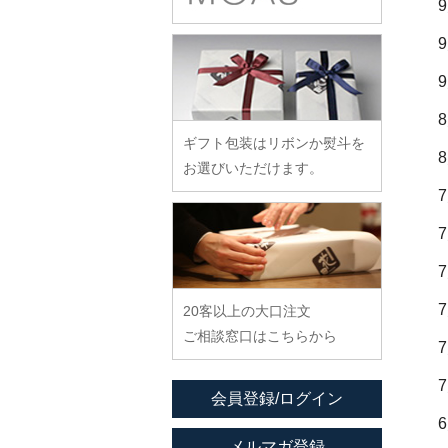
余宮隆
稲村真耶
古賀雄二郎
戸田文浩
廣政毅
武者千夏子
イム サエム
枯白 乾喬彰
富山孝一
ふじい製作所
武曽健一
イレヤガラス
小寺暁洋
土本訓寛・土本久美子
藤崎均
村田森
岩舘隆（浄法寺）
小西晃
藤田永子
村田菜穂美
岩永浩
小林巧征
ギフト包装はリボンか熨斗を
藤塚光男
木工ヤマニ
臼田けい子
小牧広平
お選びいただけます。
古川桜
森康一朗
海野裕
近藤亮介
文吉窯
森知恵子
浦陽子
ほたる窯
森悠紀子
遠藤マサヒロ
堀畑蘭
森下綾
大井寛史
20客以上の大口注文
大久保公太郎
ご相談窓口はこちらから
大沢和義
大平新五
会員登録/ログイン
大前史
大和田友香
メルマガ登録