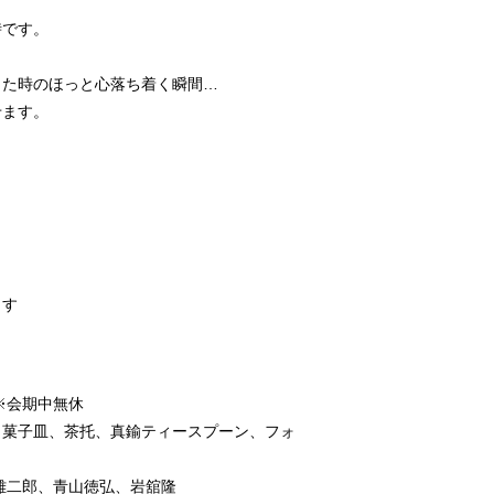
時です。
した時のほっと心落ち着く瞬間…
せます。
ます
 ※会期中無休
、菓子皿、茶托、真鍮ティースプーン、フォ
雄二郎、青山徳弘、岩舘隆