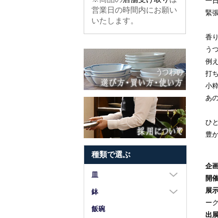
一
営業日の時間内にお願い
緊
いたします。
香
う
例
打
小
あ
ひ
豊
種類で選ぶ
企
皿
開
展
大皿（8寸以上）
鉢
ー
中皿（5～7寸）
大鉢（8寸以上）
飯碗
出